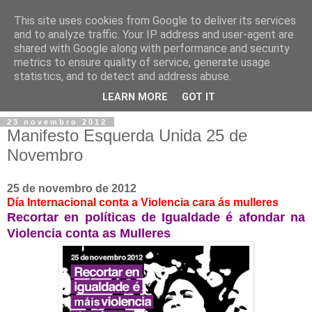
This site uses cookies from Google to deliver its services
and to analyze traffic. Your IP address and user-agent are
shared with Google along with performance and security
metrics to ensure quality of service, generate usage
statistics, and to detect and address abuse.
▼
LEARN MORE
GOT IT
23 novembro 2012
Manifesto Esquerda Unida 25 de
Novembro
25 de novembro de 2012
Día Internacional conta a Violencia cara ás mulleres
Recortar en políticas de Igualdade é afondar na
Violencia conta as Mulleres