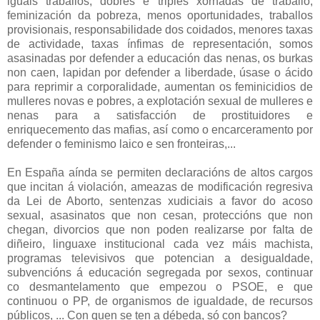
iguais traballos, dobres e triples xornadas de traballo,
feminización da pobreza, menos oportunidades, traballos
provisionais, responsabilidade dos coidados, menores taxas
de actividade, taxas ínfimas de representación, somos
asasinadas por defender a educación das nenas, os burkas
non caen, lapidan por defender a liberdade, úsase o ácido
para reprimir a corporalidade, aumentan os feminicidios de
mulleres novas e pobres, a explotación sexual de mulleres e
nenas para a satisfacción de prostituidores e
enriquecemento das mafias, así como o encarceramento por
defender o feminismo laico e sen fronteiras,...
En España aínda se permiten declaracións de altos cargos
que incitan á violación, ameazas de modificación regresiva
da Lei de Aborto, sentenzas xudiciais a favor do acoso
sexual, asasinatos que non cesan, proteccións que non
chegan, divorcios que non poden realizarse por falta de
diñeiro, linguaxe institucional cada vez máis machista,
programas televisivos que potencian a desigualdade,
subvencións á educación segregada por sexos, continuar
co desmantelamento que empezou o PSOE, e que
continuou o PP, de organismos de igualdade, de recursos
públicos, ... Con quen se ten a débeda, só con bancos?