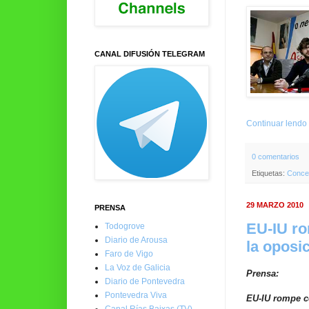
CANAL DIFUSIÓN TELEGRAM
Continuar lendo
0 comentarios
Etiquetas:
Concel
29 MARZO 2010
PRENSA
EU-IU ro
Todogrove
Diario de Arousa
la oposi
Faro de Vigo
La Voz de Galicia
Prensa:
Diario de Pontevedra
Pontevedra Viva
EU-IU rompe co
Canal Rías Baixas (TV)