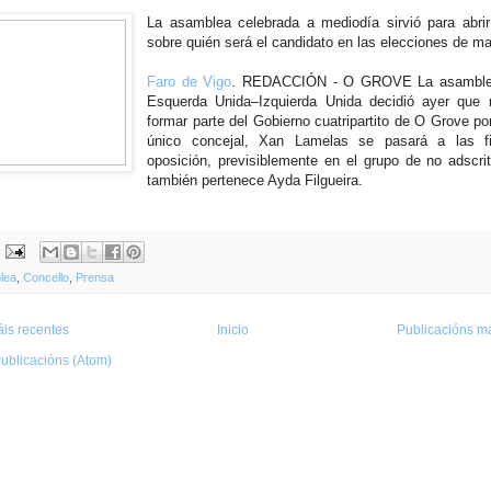
La asamblea celebrada a mediodía sirvió para abrir
sobre quién será el candidato en las elecciones de m
Faro de Vigo
. REDACCIÓN - O GROVE La asamblea
Esquerda Unida–Izquierda Unida decidió ayer que 
formar parte del Gobierno cuatripartito de O Grove po
único concejal, Xan Lamelas se pasará a las fi
oposición, previsiblemente en el grupo de no adscri
también pertenece Ayda Filgueira.
lea
,
Concello
,
Prensa
is recentes
Inicio
Publicacións má
ublicacións (Atom)