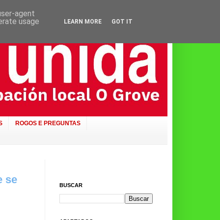
 user-agent
nerate usage
LEARN MORE
GOT IT
S
ROGOS E PREGUNTAS
e se
BUSCAR