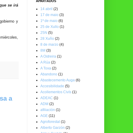
APARTADOS
que se irá
14 abril
(2)
17 de maio
(3)
1º de maio
(6)
gobierno y
25 de Xullo
(1)
25N
(5)
miércoles,
28 Xuño
(2)
8 de marzo
(4)
8M
(3)
A Ostreira
(1)
A Rúa
(2)
A Toxa
(2)
Abandono
(1)
Abastecemento Auga
(6)
Accesibilidade
(5)
Acollementos Civís
(1)
sa a
ADEAC
(1)
ADM
(2)
afiliación
(1)
AGE
(11)
Agroforestal
(1)
Alberto Garzón
(2)