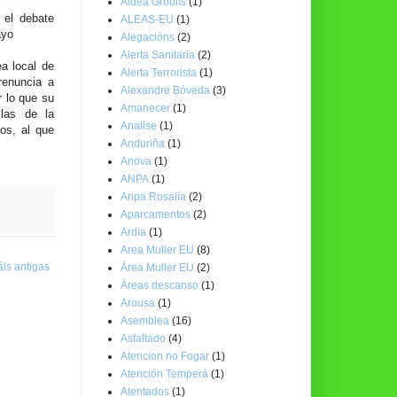
Aldea Grobits
(1)
 el debate
ALEAS-EU
(1)
ayo
Alegacións
(2)
Alerta Sanitaria
(2)
 local de
Alerta Terrorista
(1)
renuncia a
Alexandre Bóveda
(3)
r lo que su
Amanecer
(1)
las de la
Analise
(1)
tos, al que
Anduriña
(1)
Anova
(1)
ANPA
(1)
Anpa Rosalía
(2)
Aparcamentos
(2)
Ardia
(1)
Area Muller EU
(8)
is antigas
Área Muller EU
(2)
Áreas descanso
(1)
Arousa
(1)
Asemblea
(16)
Asfaltado
(4)
Atencion no Fogar
(1)
Atención Temperá
(1)
Atentados
(1)