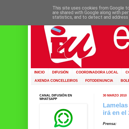
This site uses cookies from Google to 
are shared with Google along with per
statistics, and to detect and address
INICIO
DIFUSIÓN
COORDINADORA LOCAL
C
AXENDA CONCELLEIROS
FOTODENUNCIA
BOLE
CANAL DIFUSIÓN EN
30 MARZO 2010
WHATSAPP
Lamelas 
irá en el
Prensa: