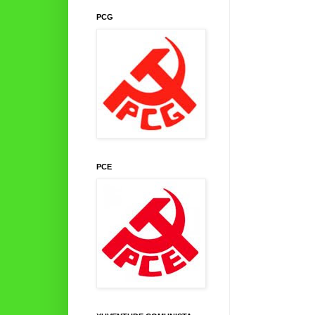
PCG
PCE