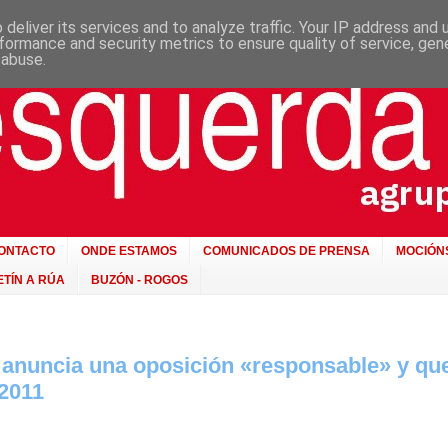
deliver its services and to analyze traffic. Your IP address and
formance and security metrics to ensure quality of service, ge
 abuse.
ONTACTO
ONDE ESTAMOS
COMUNICADOS DE PRENSA
MOCIÓN
TÍN A RÚA
BUZÓN - ROGOS
anuncia una oposición «responsable» y qu
 2011