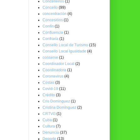
Concelleiros
(1)
Concello
(99)
concentración
(4)
Concesións
(1)
Confín
(1)
Confluencia
(1)
Confraría
(1)
Consello Local de Turismo
(15)
Consello Local Igualdade
(4)
conserxe
(1)
Coordinador Local
(2)
Coordinadora
(1)
Coronavirus
(4)
Costas
(3)
Covid-19
(11)
Crédito
(3)
Cris Dominguez
(1)
Cristina Domínguez
(2)
CRTVG
(1)
Cuba
(1)
Cultura
(7)
Denuncia
(37)
Deporte
(13)