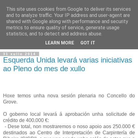
This site uses cookies from Google to deliver its services
and to analyze traffic. Your IP address and user-agent are
shared with Google along with performance and security
metrics to ensure quality of service, generate usage
statistics, and to detect and address abuse.
▼
LEARN MORE
GOT IT
31 xullo 2014
Esquerda Unida levará varias iniciativas
ao Pleno do mes de xullo
Hoxe temos unha nova sesión plenaria no Concello do
Grove.
O goberno local levará á aprobación unha solicitude de
crédito de 400.000 €:
- Dese total, non mostraremos o noso apoio aos 250.000 €
destinados ao Centro de Interpretación de Carpintería de