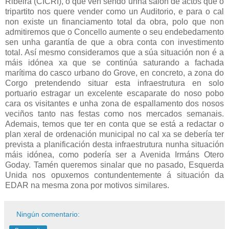
Ribeira (CICRI), o que ven sendo unha salón de actos que o
tripartito nos quere vender como un Auditorio, e para o cal
non existe un financiamento total da obra, polo que non
admitiremos que o Concello aumente o seu endebedamento
sen unha garantía de que a obra conta con investimento
total. Así mesmo consideramos que a súa situación non é a
máis idónea xa que se continúa saturando a fachada
marítima do casco urbano do Grove, en concreto, a zona do
Corgo pretendendo situar esta infraestrutura en solo
portuario estragar un excelente escaparate do noso pobo
cara os visitantes e unha zona de espallamento dos nosos
veciños tanto nas festas como nos mercados semanais.
Ademais, temos que ter en conta que se está a redactar o
plan xeral de ordenación municipal no cal xa se debería ter
prevista a planificación desta infraestrutura nunha situación
máis idónea, como podería ser a Avenida Irmáns Otero
Goday. Tamén queremos sinalar que no pasado, Esquerda
Unida nos opuxemos contundentemente á situación da
EDAR na mesma zona por motivos similares.
Ningún comentario: