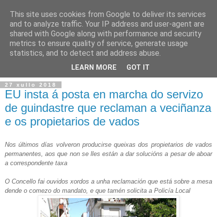
This site uses cookies from Google to deliver its services
and to analyze traffic. Your IP address and user-agent are
shared with Google along with performance and security
metrics to ensure quality of service, generate usage
statistics, and to detect and address abuse.
▼
LEARN MORE
GOT IT
27 xullo 2018
EU insta á posta en marcha do servizo
de guindastre que reclaman a veciñanza
e os propietarios de vados
Nos últimos días volveron producirse queixas dos propietarios de vados
permanentes, aos que non se lles están a dar solucións a pesar de aboar
a correspondente taxa
O Concello fai ouvidos xordos a unha reclamación que está sobre a mesa
dende o comezo do mandato, e que tamén solicita a Policía Local