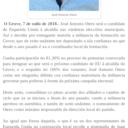
José Antonio Otero
O Grove, 7 de xullo de 2018.-
José Antonio Otero será o candidato
de Esquerda Unida á alcaldía nas vindeiras eleccións municipais.
Así o decidiu por esmagante maioría a militancia da formación no
Grove; que de xeito unánime ten depositado a súa confianza no que
desde o ano pasado é xa o coordinador local da formación.
Cunha participación do 81,30% no proceso de primarias convocado
para designar ao que será o próximo candidato de EU á alcaldía do
Grove; e o respaldo do 100% dos votantes; José Antonio Otero
conta sen ningunha dúbida coa confianza maioritaria da militancia
grovense para poñerse á fronte da próxima campaña electoral.
Deste xeito, consolídase co pleno acordo dos afiliados o cambio de
ciclo que xa se iniciara a finais do ano pasado, cando a militancia
aprobou en asemblea, e tamén de xeito unánime, o nomeamento de
Otero como máximo responsable da dirección local do partido.
Ao igual que fixera daquela, o que é xa un dos representantes de
Esquerda Unida na corporación local recolle o testemuño de Juan