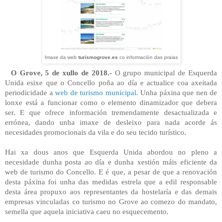
Imaxe da web
turismogrove.es
co información das praias
O Grove, 5 de xullo de 2018.-
O grupo municipal de Esquerda
Unida esixe que o Concello poña ao día e actualice coa axeitada
periodicidade a
web de turismo municipal
. Unha páxina que nen de
lonxe está a funcionar como o elemento dinamizador que debera
ser. E que ofrece información tremendamente desactualizada e
errónea, dando unha imaxe de desleixo para nada acorde ás
necesidades promocionais da vila e do seu tecido turístico.
Hai xa dous anos que Esquerda Unida abordou no pleno a
necesidade dunha posta ao día e dunha xestión máis eficiente da
web de turismo do Concello. E é que, a pesar de que a renovación
desta páxina foi unha das medidas estrela que a edil responsable
desta área propuxo aos representantes da hostelaría e das demais
empresas vinculadas co turismo no Grove ao comezo do mandato,
semella que aquela iniciativa caeu no esquecemento.