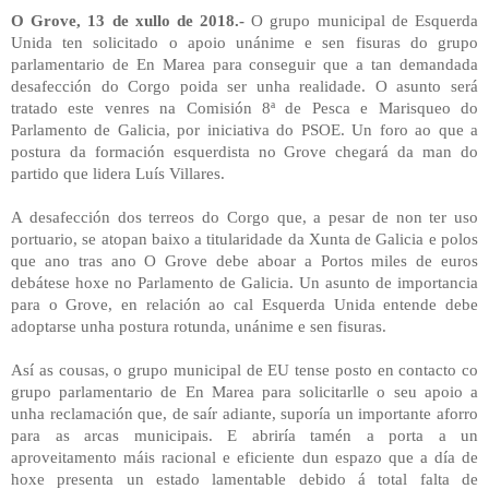
O Grove, 13 de xullo de 2018.-
O grupo municipal de Esquerda
Unida ten solicitado o apoio unánime e sen fisuras do grupo
parlamentario de En Marea para conseguir que a tan demandada
desafección do Corgo poida ser unha realidade. O asunto será
tratado este venres na Comisión 8ª de Pesca e Marisqueo do
Parlamento de Galicia, por iniciativa do PSOE. Un foro ao que a
postura da formación esquerdista no Grove chegará da man do
partido que lidera Luís Villares.
A desafección dos terreos do Corgo que, a pesar de non ter uso
portuario, se atopan baixo a titularidade da Xunta de Galicia e polos
que ano tras ano O Grove debe aboar a Portos miles de euros
debátese hoxe no Parlamento de Galicia. Un asunto de importancia
para o Grove, en relación ao cal Esquerda Unida entende debe
adoptarse unha postura rotunda, unánime e sen fisuras.
Así as cousas, o grupo municipal de EU tense posto en contacto co
grupo parlamentario de En Marea para solicitarlle o seu apoio a
unha reclamación que, de saír adiante, suporía un importante aforro
para as arcas municipais. E abriría tamén a porta a un
aproveitamento máis racional e eficiente dun espazo que a día de
hoxe presenta un estado lamentable debido á total falta de