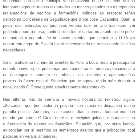
seguridade con que o municipio ven convivindo dende hai anos. Nin as
intensas vagas de roubos rexistradas en meses pasados nin as repetidas
reclamacións de veciños e formacións políticas ao respecto teñen
callado na Concellería de Seguridade que dirixe José Cacabelos. Quen, a
pesar dos reiterados compromisos verbais que, un ano tras outro, vai
poñendo sobre a mesa, continúa sen tomar cartas no asunto e sen poñer
en marcha a contratación de novos axentes que permitan a O Grove
contar cun corpo de Policía Local dimensionado de xeito acorde ás súas
necesidades.
Se o insuficiente número de axentes da Policía Local resulta preocupante
durante o inverno, os problemas acentúanse co incremento poboacional e
co conseguinte aumento do tráfico e dos eventos e aglomeracións
propios da época estival. Situación que se agrava aínda máis durante a
noite, cando O Grove queda absolutamente desprotexido.
Nas últimas fins de semana a movida noctura xa rexistrou algúns
altercados, que ben poderían previrse coa presenza disuasoria dunha
patrulla policial. Ademais, hai escasos días a prensa facíase eco dun
estudo que sitúa a O Grove entre os municipios galegos cun maior risco
e frecuencia de roubos en domicilios. Situación que, por outra banda,
evidencian por si mesmos os numerosos asaltos que a poboación local
padeceu en veráns anteriores.