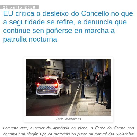
21 xullo 2018
EU critica o desleixo do Concello no que
a seguridade se refire, e denuncia que
continúe sen poñerse en marcha a
patrulla nocturna
Foto: Todogrove.es
Lamenta que, a pesar do aprobado en pleno, a Festa do Carme non
contase con ningún tipo de protocolo ou punto de control das violencias