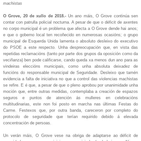
machistas
O Grove, 20 de xullo de 2018.-
Un ano máis, O Grove continúa sen
contar con patrulla policial nocturna. A pesar de que o déficit de axentes
no corpo municipal é un problema que afecta a O Grove dende hai anos;
e que o goberno local ten recoñecido en numerosas ocasións; o grupo
municipal de Esquerda Unida lamenta o absoluto desleixo do executivo
do PSOE a este respecto. Unha despreocupación que, en vista das
repetidas reclamacións (tanto por parte dos grupos da oposición como da
veciñanza) ben pode calificarse, cando queda xa menos dun ano para as
vindeiras eleccións municipais, como unha absoluta deixadez de
funcións do responsable municipal de Seguridade. Desleixo que tamén
evidencia a falta de iniciativa no que a control das violencias machistas
se refire. E é que, a pesar de que o pleno aprobou por unanimidade unha
moción que, entre outras medidas, contemplaba a creación de espazos
seguros e puntos de atención ás mulleres en celebracións
multitudinarias, este non foi posto en marcha nas últimas Festas do
Carme. Festexos que, por outra banda, careceron por completo do
protocolo de seguridade que terían requirido debido á elevada
concentración de persoas.
Un verán máis, O Grove vese na obriga de adaptarse ao déficit de