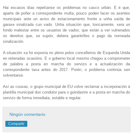
Hai escasos días repetíanse os problemas no casco urbán. E é que,
aparte de poñer a correspondente multa, pouco poden facer os axentes
municipais ante un aviso de estacionamento fronte a unha saída de
garaxe sinalizada cun vado. Unha situación que, loxicamente, xera un
fondo malestar entre os usuarios de vados; que están a ver vulnerados
os dereitos que, se supón, debera garantirlles o pago da nomeada
sinalización.
A situación xa foi exposta no pleno polos concelleiros de Esquerda Unida
en reiteradas ocasións. E o goberno local mesmo chegou a comprometer
de palabra a posta en marcha do servizo e a actualización da
correspondente taxa antes do 2017. Porén, o problema continúa sen
solventarse.
Así as cousas, o grupo municipal de EU volve reclamar a incorporación á
plantilla municipal dun condutor para o guindastre e a posta en marcha do
servizo de forma inmediata, estable e regular.
Ningún comentario:
Compartir