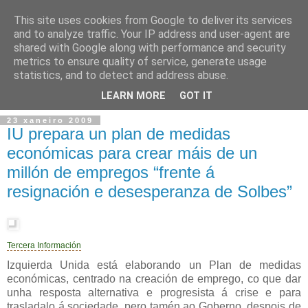
This site uses cookies from Google to deliver its services
and to analyze traffic. Your IP address and user-agent are
shared with Google along with performance and security
metrics to ensure quality of service, generate usage
statistics, and to detect and address abuse.
▼
LEARN MORE
GOT IT
23 xaneiro 2009
IU prepara un plan de medidas
económicas para crear máis de un
millón de empregos “frente á
resignación e desesperanza de Solbes”
Tercera Información
Izquierda Unida está elaborando un Plan de medidas
económicas, centrado na creación de emprego, co que dar
unha resposta alternativa e progresista á crise e para
trasladalo á sociedade, pero tamén ao Goberno, despois de