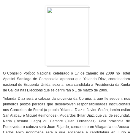
O Consello Político Nacional celebrado o 17 de xaneiro de 2009 no Hotel
Apostol Santiago de Compostela aprobou que Yolanda Díaz, coordinadora
nacional de Esquerda Unida, sexa a nosa candidata á Presidencia da Xunta
de Galicia nas Eleccións que se derimirán o 1 de marzo de 2009.
Yolanda Díaz será a cabeza da provincia da Coruña, á que lle seguen, nos
primeiros postos persoas que desenvolven responsabilidades institucionais
nos Concellos de Ferrol (a propia Yolanda Díaz e Javier Galán, tamén están
Sari Alabau e Miguel Reimóndez), Mugardos (Pilar Díaz, que vai de segunda),
Neda (Rosana Llago) ou Cambre (Juan Fernandez). Pola provincia de
Pontevedra o cabeza será Juan Fajardo, concelleiro en Vilagarcía de Arousa.
Carlos Anxo Portomeñe será o que encabece a candidatura en Lugo e