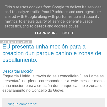
This site uses cookies from Google to deliver its services
and to analyze traffic. Your IP address and user-agent are
shared with Google along with performance and security
metrics to ensure quality of service, generate usage
statistics, and to detect and address abuse.
▼
LEARN MORE
GOT IT
22 marzo 2013
EU presenta unha moción para a
creación dun parque canino e zonas de
espallamento.
Descargar Moción
Esquerda Unida, a través do seu concelleiro Juan Lamelas,
presentará no pleno correspondente a este mes de marzo
unha moción para a creación dun parque canino e zonas de
espallamento no Concello do Grove.
Ningún comentario: