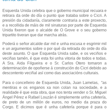
Esquerda Unida celebra que o goberno municipal recuara e
retirara da orde do día o punto que trataba sobre o Cicri. A
presión da cidadanía, claramente contraria a este proxecto,
e a recollida de máis de mil sinaturas por parte de Esquerda
Unida fixeron que o alcalde de O Grove e o seu goberno
tripartito tiveran que dar marcha atrás.
Poderá o señor alcalde dar mil e unha escusa e esgrimir mil
e un argumentos sobre o por qué da retirada do orde do día
deste asunto. O que Esquerda Unida sabe, e os veciños e
veciñas tamén, é que esta foi unha vitoria de todos e todas.
A Sra. Aida Filgueira e o Sr. Carlos Otero tomaron a
determinación de opoñerse á construción do Cicri debido ao
descontento veciñal así como das asociacións culturais.
Para o concelleiro de Esquerda Unida, Juan Lamelas, “as
mentiras e os enganos xa non colan na sociedade, e a
realidade é que esta obra, que nos tenta vender o Sr. Miguel
Ángel Pérez e Rafael Louzán é simplemente unha cafetería,
de preto de un millón de euros, no medio da praza do
Corgo. E dicimos que é unha cafetería porque é para o