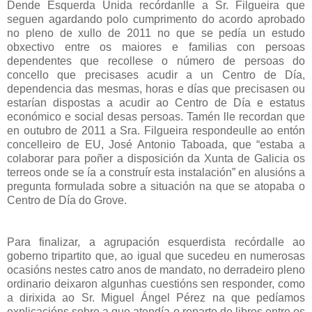
Dende Esquerda Unida recórdanlle a Sr. Filgueira que
seguen agardando polo cumprimento do acordo aprobado
no pleno de xullo de 2011 no que se pedía un estudo
obxectivo entre os maiores e familias con persoas
dependentes que recollese o número de persoas do
concello que precisases acudir a un Centro de Día,
dependencia das mesmas, horas e días que precisasen ou
estarían dispostas a acudir ao Centro de Día e estatus
económico e social desas persoas. Tamén lle recordan que
en outubro de 2011 a Sra. Filgueira respondeulle ao entón
concelleiro de EU, José Antonio Taboada, que “estaba a
colaborar para poñer a disposición da Xunta de Galicia os
terreos onde se ía a construír esta instalación” en alusións a
pregunta formulada sobre a situación na que se atopaba o
Centro de Día do Grove.
Para finalizar, a agrupación esquerdista recórdalle ao
goberno tripartito que, ao igual que sucedeu en numerosas
ocasións nestes catro anos de mandato, no derradeiro pleno
ordinario deixaron algunhas cuestións sen responder, como
a dirixida ao Sr. Miguel Ángel Pérez na que pedíamos
explicacións sobre a que atendía o reparto de libros entre os