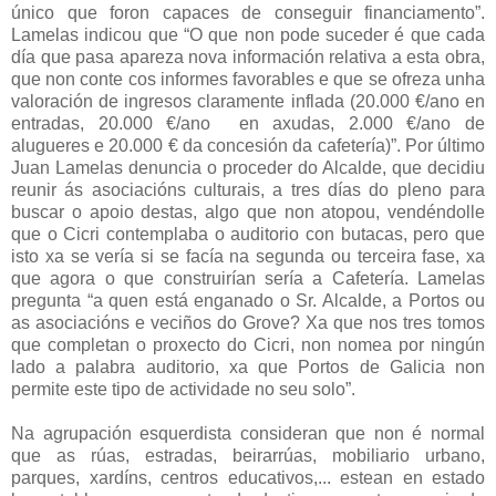
único que foron capaces de conseguir financiamento”.
Lamelas indicou que “O que non pode suceder é que cada
día que pasa apareza nova información relativa a esta obra,
que non conte cos informes favorables e que se ofreza unha
valoración de ingresos claramente inflada (20.000 €/ano en
entradas, 20.000 €/ano en axudas, 2.000 €/ano de
alugueres e 20.000 € da concesión da cafetería)”. Por último
Juan Lamelas denuncia o proceder do Alcalde, que decidiu
reunir ás asociacións culturais, a tres días do pleno para
buscar o apoio destas, algo que non atopou, vendéndolle
que o Cicri contemplaba o auditorio con butacas, pero que
isto xa se vería si se facía na segunda ou terceira fase, xa
que agora o que construirían sería a Cafetería. Lamelas
pregunta “a quen está enganado o Sr. Alcalde, a Portos ou
as asociacións e veciños do Grove? Xa que nos tres tomos
que completan o proxecto do Cicri, non nomea por ningún
lado a palabra auditorio, xa que Portos de Galicia non
permite este tipo de actividade no seu solo”.
Na agrupación esquerdista consideran que non é normal
que as rúas, estradas, beirarrúas, mobiliario urbano,
parques, xardíns, centros educativos,... estean en estado