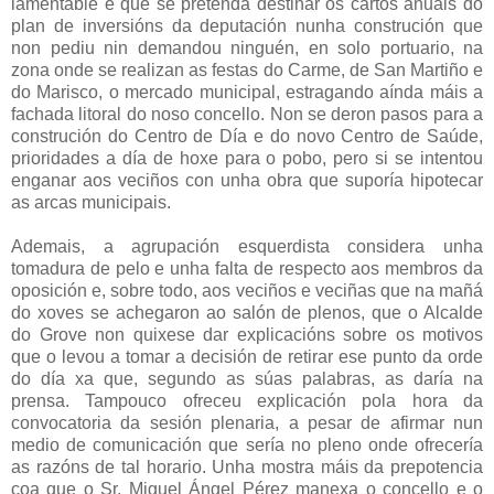
lamentable e que se pretenda destinar os cartos anuais do
plan de inversións da deputación nunha construción que
non pediu nin demandou ninguén, en solo portuario, na
zona onde se realizan as festas do Carme, de San Martiño e
do Marisco, o mercado municipal, estragando aínda máis a
fachada litoral do noso concello. Non se deron pasos para a
construción do Centro de Día e do novo Centro de Saúde,
prioridades a día de hoxe para o pobo, pero si se intentou
enganar aos veciños con unha obra que suporía hipotecar
as arcas municipais.
Ademais, a agrupación esquerdista considera unha
tomadura de pelo e unha falta de respecto aos membros da
oposición e, sobre todo, aos veciños e veciñas que na mañá
do xoves se achegaron ao salón de plenos, que o Alcalde
do Grove non quixese dar explicacións sobre os motivos
que o levou a tomar a decisión de retirar ese punto da orde
do día xa que, segundo as súas palabras, as daría na
prensa. Tampouco ofreceu explicación pola hora da
convocatoria da sesión plenaria, a pesar de afirmar nun
medio de comunicación que sería no pleno onde ofrecería
as razóns de tal horario. Unha mostra máis da prepotencia
coa que o Sr. Miguel Ángel Pérez manexa o concello e o