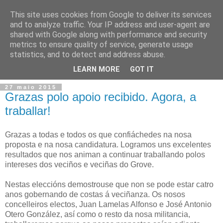
This site uses cookies from Google to deliver its services
and to analyze traffic. Your IP address and user-agent are
shared with Google along with performance and security
metrics to ensure quality of service, generate usage
statistics, and to detect and address abuse.
▼
LEARN MORE
GOT IT
27 maio 2015
Grazas polo apoio recibido. Agora, a
traballar!
Grazas a todas e todos os que confiáchedes na nosa
proposta e na nosa candidatura. Logramos uns excelentes
resultados que nos animan a continuar traballando polos
intereses dos veciños e veciñas do Grove.
Nestas eleccións demostrouse que non se pode estar catro
anos gobernando de costas á veciñanza. Os nosos
concelleiros electos, Juan Lamelas Alfonso e José Antonio
Otero González, así como o resto da nosa militancia,