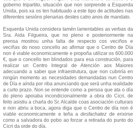
goberno tripartito, situación que non sorprende a Esquerda
Unida, pois xa os ten habituado a este tipo de actitudes nas
diferentes sesións plenarias destes catro anos de mandato.
Esquerda Unida considera tamén lamentables as verbas da
Sra. Aida Filgueira, que no pleno e posteriormente na
prensa mostrou unha falta de respecto cos veciños e
veciñas do noso concello ao afirmar que o Centro de Día
non é viable economicamente e propoña utilizar os 600.000
€, que o concello ten blindados para esa construción, para
realizar un Centro Integral de Atención aos Maiores
adecuando a saber que infraestrutura, que non cubriría en
ningún momento as necesidades demandadas nun Centro
de Día e aínda por riba anunciando que será unha realidade
a curto prazo. Non se entende como a persoa que ata o día
do pleno apoiaba incondicionalmente a obra do Cicri, de
feito asistiu a charla do Sr. Alcalde coas asociación culturais
e non abriu a boca, agora diga que o Centro de día non é
viable economicamente e teña a
desfachatez
de erixirse
como a salvadora do pobo ao forzar a retirada do punto do
Cicri da orde do día.