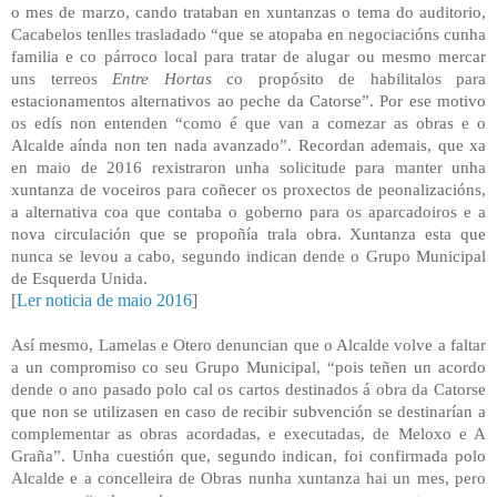
o mes de marzo, cando trataban en xuntanzas o tema do auditorio,
Cacabelos tenlles trasladado “que se atopaba en negociacións cunha
familia e co párroco local para tratar de alugar ou mesmo mercar
uns terreos
Entre Hortas
co propósito de habilitalos para
estacionamentos alternativos ao peche da Catorse”. Por ese motivo
os edís non entenden “como é que van a comezar as obras e o
Alcalde aínda non ten nada avanzado”. Recordan ademais, que xa
en maio de 2016 rexistraron unha solicitude para manter unha
xuntanza de voceiros para coñecer os proxectos de peonalizacións,
a alternativa coa que contaba o goberno para os aparcadoiros e a
nova circulación que se propoñía trala obra. Xuntanza esta que
nunca se levou a cabo, segundo indican dende o Grupo Municipal
de Esquerda Unida.
[
Ler noticia de maio 2016
]
Así mesmo, Lamelas e Otero denuncian que o Alcalde volve a faltar
a un compromiso co seu Grupo Municipal, “pois teñen un acordo
dende o ano pasado polo cal os cartos destinados á obra da Catorse
que non se utilizasen en caso de recibir subvención se destinarían a
complementar as obras acordadas, e executadas, de Meloxo e A
Graña”. Unha cuestión que, segundo indican, foi confirmada polo
Alcalde e a concelleira de Obras nunha xuntanza hai un mes, pero