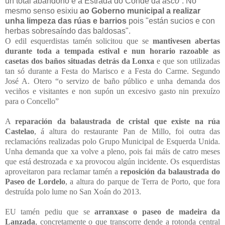
un total abandono e a Estrada do Conde da
asco
”.
No
mesmo senso esixiu
ao Goberno municipal a realizar
unha limpeza das
rúas e barrios
pois "están sucios e con
herbas sobresaíndo das baldosas"
.
O edil esquerdistas tamén solicitou que se
mantivesen abertas
durante toda a tempada estival e nun horario razoable as
casetas dos baños situadas detrás da Lonxa
e que son utilizadas
tan só durante a Festa do Marisco e a Festa do Carme. Segundo
José A. Otero “o servizo de baño público e unha demanda dos
veciños e visitantes e non supón un excesivo gasto nin prexuízo
para o Concello”
A
reparación da balaustrada de cristal que existe na rúa
Castelao
, á altura do restaurante Pan de Millo, foi outra das
reclamacións realizadas polo Grupo Municipal de Esquerda Unida.
Unha demanda que xa volve a pleno, pois fai máis de catro meses
que está destrozada e xa provocou algún incidente. Os esquerdistas
aproveitaron para reclamar tamén a
reposición da balaustrada do
Paseo de Lordelo
, a altura do parque de Terra de Porto, que fora
destruída polo lume no San Xoán do 2013.
EU tamén pediu que se
arranxase o paseo de madeira da
Lanzada
, concretamente o que transcorre dende a rotonda central