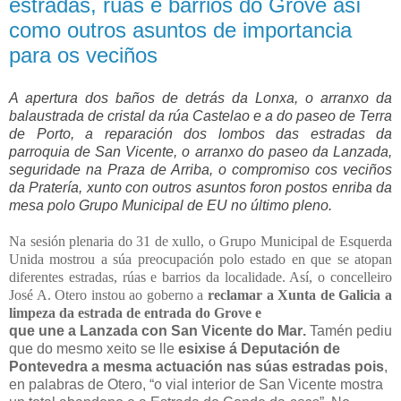
estradas, rúas e barrios do Grove así
como outros asuntos de importancia
para os veciños
A apertura dos baños de detrás da Lonxa, o arranxo da
balaustrada de cristal da rúa Castelao e a do paseo de Terra
de Porto, a reparación dos lombos das estradas da
parroquia de San Vicente, o arranxo do paseo da Lanzada,
seguridade na Praza de Arriba, o compromiso cos veciños
da Pratería, xunto con outros asuntos foron postos enriba da
mesa polo Grupo Municipal de EU no último pleno.
Na sesión plenaria do 31 de xullo, o Grupo Municipal de Esquerda
Unida mostrou a súa preocupación polo estado en que se atopan
diferentes estradas, rúas e barrios da localidade. Así, o concelleiro
José A. Otero instou ao goberno a
reclamar a Xunta de Galicia a
limpeza da estrada de entrada do Grove e
que une a Lanzada con San Vicente do Mar
.
Tamén pediu
que do mesmo xeito se lle
esixise á
Deputación de
Pontevedra a mesma actuación
nas súas estradas pois
,
en palabras de Otero, “
o vial interior de San Vicente mostra