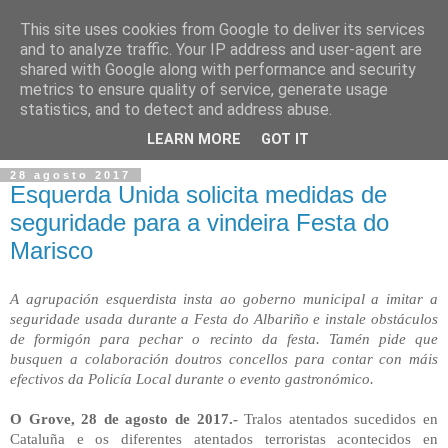
This site uses cookies from Google to deliver its services
and to analyze traffic. Your IP address and user-agent are
shared with Google along with performance and security
metrics to ensure quality of service, generate usage
statistics, and to detect and address abuse.
▼
LEARN MORE
GOT IT
28 agosto 2017
Esquerda Unida solicita medidas de
seguridade para a vindeira Festa do
Marisco
A agrupación esquerdista insta ao goberno municipal a imitar a
seguridade usada durante a Festa do Albariño e instale obstáculos
de formigón para pechar o recinto da festa. Tamén pide que
busquen a colaboración doutros concellos para contar con máis
efectivos da Policía Local durante o evento gastronómico.
O Grove, 28 de agosto de 2017.-
Tralos atentados sucedidos en
Cataluña e os diferentes atentados terroristas acontecidos en