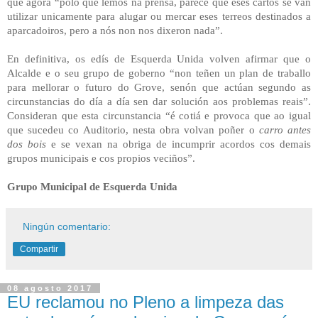
que agora “polo que lemos na prensa, parece que eses cartos se van
utilizar unicamente para alugar ou mercar eses terreos destinados a
aparcadoiros, pero a nós non nos dixeron nada”.
En definitiva, os edís de Esquerda Unida volven afirmar que o
Alcalde e o seu grupo de goberno “non teñen un plan de traballo
para mellorar o futuro do Grove, senón que actúan segundo as
circunstancias do día a día sen dar solución aos problemas reais”.
Consideran que esta circunstancia “é cotiá e provoca que ao igual
que sucedeu co Auditorio, nesta obra volvan poñer o
carro antes
dos bois
e se vexan na obriga de incumprir acordos cos demais
grupos municipais e cos propios veciños”.
Grupo Municipal de Esquerda Unida
Ningún comentario:
Compartir
08 agosto 2017
EU reclamou no Pleno a limpeza das