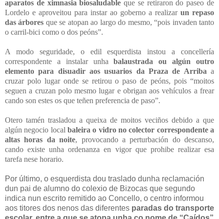
aparatos de ximnasia biosaludable
que se retiraron do paseo de
Lordelo e aproveitou para instar ao goberno a realizar
un repaso
das árbores
que se atopan ao largo do mesmo, “pois invaden tanto
o carril-bici como o dos peóns”.
A modo seguridade, o edil esquerdista instou a concellería
correspondente a instalar unha
balaustrada ou algún outro
elemento para disuadir aos usuarios da Praza de Arriba
a
cruzar polo lugar onde se retirou o paso de peóns, pois “moitos
seguen a cruzan polo mesmo lugar e obrigan aos vehículos a frear
cando son estes os que teñen preferencia de paso”.
Otero tamén trasladou a queixa de moitos veciños debido a que
algún negocio local
baleira o vidro no colector correspondente a
altas horas da noite
, provocando a perturbación do descanso,
cando existe unha ordenanza en vigor que prohibe realizar esa
tarefa nese horario.
Por último, o esquerdista dou traslado dunha reclamación
dun pai de alumno do colexio de Bizocas que segundo
indica nun escrito remitido ao Concello, o centro informou
aos titores dos nenos das diferentes
paradas do transporte
escolar, entre a que se atopa unha co nome de “Caídos”