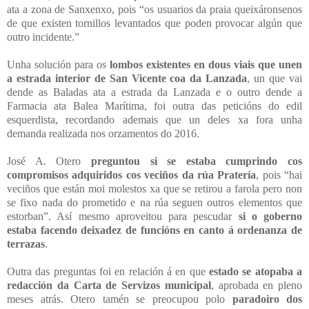
ata a zona de Sanxenxo, pois “os usuarios da praia queixáronsenos
de que existen tornillos levantados que poden provocar algún que
outro incidente.”
Unha solución para os
lombos existentes en dous viais que unen
a estrada interior de San Vicente coa da Lanzada
, un que vai
dende as Baladas ata a estrada da Lanzada e o outro dende a
Farmacia ata Balea Marítima, foi outra das peticións do edil
esquerdista, recordando ademais que un deles xa fora unha
demanda realizada nos orzamentos do 2016.
José A. Otero
preguntou si se estaba cumprindo cos
compromisos adquiridos cos veciños da rúa Pratería
, pois “hai
veciños que están moi molestos xa que se retirou a farola pero non
se fixo nada do prometido e na rúa seguen outros elementos que
estorban”. Así mesmo aproveitou para pescudar
si o goberno
estaba facendo deixadez de funcións en canto á ordenanza de
terrazas
.
Outra das preguntas foi en relación á en que
estado se atopaba a
redacción da Carta de Servizos municipal
, aprobada en pleno
meses atrás. Otero tamén se preocupou polo
paradoiro dos