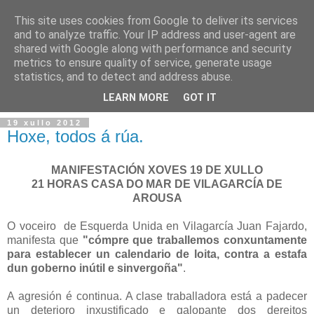
This site uses cookies from Google to deliver its services
and to analyze traffic. Your IP address and user-agent are
shared with Google along with performance and security
metrics to ensure quality of service, generate usage
statistics, and to detect and address abuse.
▼
LEARN MORE
GOT IT
19 xullo 2012
Hoxe, todos á rúa.
MANIFESTACIÓN XOVES 19 DE XULLO
21 HORAS CASA DO MAR DE VILAGARCÍA DE
AROUSA
O voceiro de Esquerda Unida en Vilagarcía Juan Fajardo,
manifesta que
"cómpre que traballemos conxuntamente
para establecer un calendario de loita, contra a estafa
dun goberno inútil e sinvergoña"
.
A agresión é continua. A clase traballadora está a padecer
un deterioro inxustificado e galopante dos dereitos