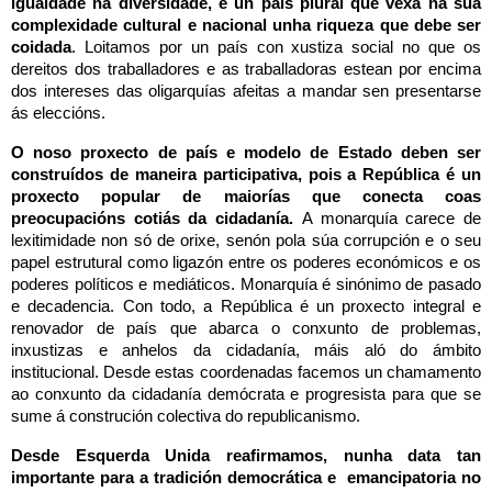
igualdade na diversidade, e un país plural que vexa na súa
complexidade cultural e nacional unha riqueza que debe ser
coidada
. Loitamos por un país con xustiza social no que os
dereitos dos traballadores e as traballadoras estean por encima
dos intereses das oligarquías afeitas a mandar sen presentarse
ás eleccións.
O noso proxecto de país e modelo de Estado deben ser
construídos de maneira participativa, pois a República é un
proxecto popular de maiorías que conecta coas
preocupacións cotiás da cidadanía.
A monarquía carece de
lexitimidade non só de orixe, senón pola súa corrupción e o seu
papel estrutural como ligazón entre os poderes económicos e os
poderes políticos e mediáticos. Monarquía é sinónimo de pasado
e decadencia. Con todo, a República é un proxecto integral e
renovador de país que abarca o conxunto de problemas,
inxustizas e anhelos da cidadanía, máis aló do ámbito
institucional. Desde estas coordenadas facemos un chamamento
ao conxunto da cidadanía demócrata e progresista para que se
sume á construción colectiva do republicanismo.
Desde Esquerda Unida reafirmamos, nunha data tan
importante para a tradición democrática e emancipatoria no