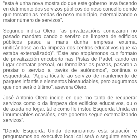
“esta é unha nova mostra do que este goberno leva facendo
en detrimento dos servizos públicos do noso concello dende
que tomaron as rendas do noso municipio, externalizando o
maior número de servizos”.
Segundo indica Otero, “as privatizacións comezaron no
pasado mandato cando o servizo de limpeza de edificios
públicos pasou a mans dunha empresa externa,
unificándose ao da limpeza dos centros educativos (que xa
estaba externalizado)”. “Este ano atopámonos cun formato
de privatización encuberto nas Pistas de Padel, cando en
lugar contratar persoal, ou formalizar as prazas, pasaron a
prestar o servizo a través de autónomos”, continua o
esquerdista. “Agora tócalle ao servizo de mantemento de
parques infantís e elementos biosaudables, pero auguramos
que non será o último”, asevera Otero.
José Antonio Otero incide en que “no tanto de recuperar
servizos como o da limpeza dos edificios educativos, ou o
de axuda no fogar, tal e como lle instou Esquerda Unida en
innumerables ocasións, este goberno segue externalizando
servizos”.
“Dende Esquerda Unida denunciamos esta situación e
preguntamos ao executivo local cal será o seguinte servizo