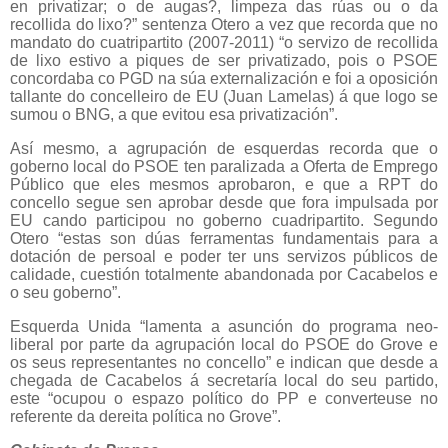
en privatizar; o de augas?, limpeza das rúas ou o da
recollida do lixo?” sentenza Otero a vez que recorda que no
mandato do cuatripartito (2007-2011) “o servizo de recollida
de lixo estivo a piques de ser privatizado, pois o PSOE
concordaba co PGD na súa externalización e foi a oposición
tallante do concelleiro de EU (Juan Lamelas) á que logo se
sumou o BNG, a que evitou esa privatización”.
Así mesmo, a agrupación de esquerdas recorda que o
goberno local do PSOE ten paralizada a Oferta de Emprego
Público que eles mesmos aprobaron, e que a RPT do
concello segue sen aprobar desde que fora impulsada por
EU cando participou no goberno cuadripartito. Segundo
Otero “estas son dúas ferramentas fundamentais para a
dotación de persoal e poder ter uns servizos públicos de
calidade, cuestión totalmente abandonada por Cacabelos e
o seu goberno”.
Esquerda Unida “lamenta a asunción do programa neo-
liberal por parte da agrupación local do PSOE do Grove e
os seus representantes no concello” e indican que desde a
chegada de Cacabelos á secretaría local do seu partido,
este “ocupou o espazo político do PP e converteuse no
referente da dereita política no Grove”.