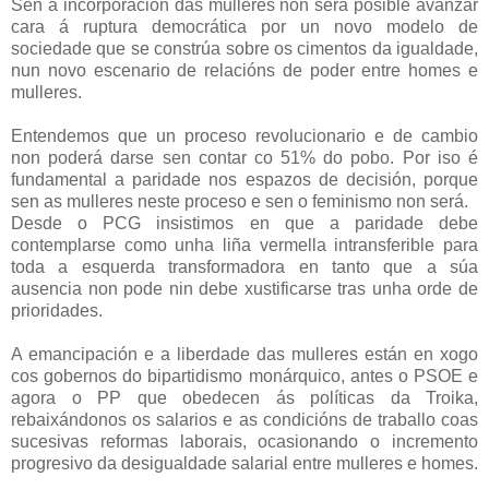
Sen a incorporación das mulleres non será posible avanzar
cara á ruptura democrática por un novo modelo de
sociedade que se constrúa sobre os cimentos da igualdade,
nun novo escenario de relacións de poder entre homes e
mulleres.
Entendemos que un proceso revolucionario e de cambio
non poderá darse sen contar co 51% do pobo. Por iso é
fundamental a paridade nos espazos de decisión, porque
sen as mulleres neste proceso e sen o feminismo non será.
Desde o PCG insistimos en que a paridade debe
contemplarse como unha liña vermella intransferible para
toda a esquerda transformadora en tanto que a súa
ausencia non pode nin debe xustificarse tras unha orde de
prioridades.
A emancipación e a liberdade das mulleres están en xogo
cos gobernos do bipartidismo monárquico, antes o PSOE e
agora o PP que obedecen ás políticas da Troika,
rebaixándonos os salarios e as condicións de traballo coas
sucesivas reformas laborais, ocasionando o incremento
progresivo da desigualdade salarial entre mulleres e homes.