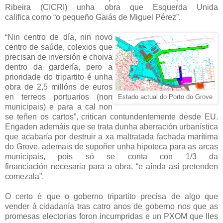
Ribeira (CICRI) unha obra que Esquerda Unida
califica
como “o pequeño Gaiás de Miguel Pérez”.
“Nin centro de día, nin novo
centro de saúde, colexios que
precisan
de inversión e choiva
dentro da gardería, pero a
prioridade do
tripartito é unha
obra de 2,5 millóns de euros
en terreos portuarios
(non
Estado actual do Porto do Grove
municipais) e para a cal non
se teñen os cartos”, critican
contundentemente desde EU.
Engaden ademáis que se trata dunha
aberración urbanística
que acabaría por destruir a xa maltratada
fachada marítima
do Grove, ademais de supoñer unha hipoteca para
as arcas
municipais, pois só se conta con 1/3 da
financiación
necesaria para a obra, “e aínda así pretenden
comezala”.
O certo é que o goberno tripartito precisa de algo que
vender á
cidadanía tras catro anos de goberno nos que as
promesas electorias
foron incumpridas e un PXOM que lles