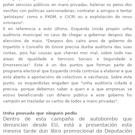
poñer servizos públicos en mans privadas, baleirar os petos dos
veciños con políticas sancionadoras, contratar a amigos e tentar
'pelotazos' como o PXOM, o CICRI ou a explotación do novo
ximnasio".
E en referencia a esto último, Esquerda Unida propón unha
auditoría municipal no caso de chegar a gobernar despois das
eleccións de maio. "Despois dos catro anos de goberno do
tripartito o Concello do Grove precisa dunha auditoría das súas
contas, pois hai cousas que cheiran moi mal, sobre todo nas
áreas de Igualdade e Servizos Sociais e Seguridade e
Emerxencias". Este é un dos puntos que forman parte do
programa electoral que Esquerda Unida continúa a elaborar e que
está aberto a aportacións de colectivos e veciñanza. Sobre este
punto, os esquerdistas engaden que "unha auditoría cidadá é
precisa, porque debemos saber a quen e a que empresas se
estivo beneficiando con diñeiro público e este goberno foi
campión en trasladar os cartos de todos a mans privadas".
Unha pousada que ninguén pediu
Dentro de esta campaña de autobombo que
denuncian desde EU, está a presentación esta
mesma tarde dun libro promocional da Deputación