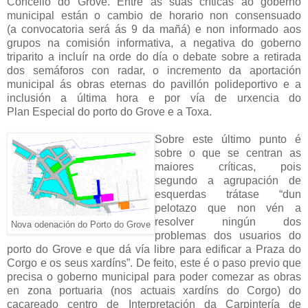
Concello do Grove. Entre as súas críticas ao
goberno
municipal están o cambio de horario non consensuado
(a
convocatoria será ás 9 da mañá) e non informado aos
grupos na
comisión informativa, a negativa do goberno
triparito a incluír na orde
do día o debate sobre a retirada
dos semáforos con radar, o
incremento da aportación
municipal ás obras eternas do pavillón
polideportivo e a
inclusión a última hora e por vía de urxencia do
Plan
Especial do porto do Grove e a Toxa.
Sobre este último punto é
sobre o que se centran as
maiores críticas,
pois
segundo a
agrupación de
esquerdas trátase “dun
pelotazo que
non vén a
resolver ningún dos
Nova odenación do Porto do Grove
problemas dos usuarios do
porto do
Grove e que dá vía libre para edificar a Praza do
Corgo e os seus
xardíns”. De feito, este é o paso previo que
precisa o goberno
municipal para poder comezar as obras
en zona portuaria (nos
actuais xardíns do Corgo) do
cacareado centro de Interpretación da
Carpintería de