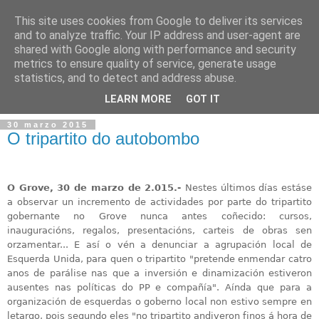
This site uses cookies from Google to deliver its services
and to analyze traffic. Your IP address and user-agent are
shared with Google along with performance and security
metrics to ensure quality of service, generate usage
statistics, and to detect and address abuse.
▼
LEARN MORE
GOT IT
30 marzo 2015
O tripartito do autobombo
O Grove,
30 de
marzo
de 2.015
.-
Nestes últimos días estáse
a observar un incremento de actividades por parte do tripartito
gobernante no Grove nunca antes coñecido: cursos,
inauguracións, regalos, presentacións, carteis de obras sen
orzamentar... E así o vén a denunciar a agrupación local de
Esquerda Unida, para quen o tripartito "pretende enmendar catro
anos de parálise nas que a inversión e dinamización estiveron
ausentes nas políticas do PP e compañía". Aínda que para a
organización de esquerdas o goberno local non estivo sempre en
letargo, pois segundo eles "no tripartito andiveron finos á hora de