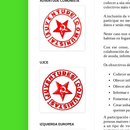
XUVENTUDE COMUNISTA
coñecer a súa si
colectivos máis 
A inclusión da v
participar no m
datos e serán em
Neste caso non e
habitan en fogar
Con ese censo,
colaboración da 
de axuda, inform
UJCE
Os obxectivos de
Coñecer as
Ofrecer in
Ofrecer alt
Informar e 
Fomentar a
Crear unha
queiran par
A participación 
persoas maiores q
IZQUIERDA EUROPEA
a un tipo de ve