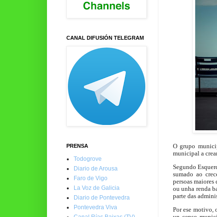
CANAL DIFUSIÓN TELEGRAM
O grupo munici
PRENSA
municipal a crea
Todogrove
Segundo Esquerd
Diario de Arousa
sumado ao crec
Faro de Vigo
persoas maiores 
La Voz de Galicia
ou unha renda ba
parte das adminis
Diario de Pontevedra
Pontevedra Viva
Por ese motivo, 
un censo munici
Canal Rías Baixas (TV)