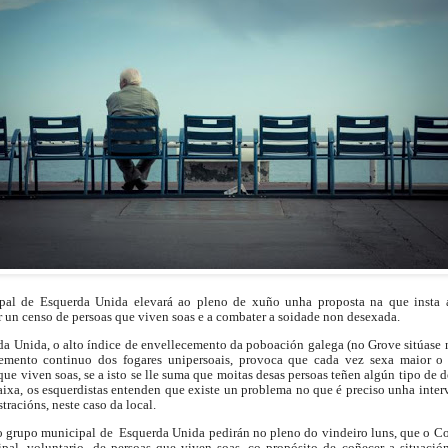
pal de Esquerda Unida elevará ao pleno de xuño unha proposta na que insta 
r un censo de persoas que viven soas e a combater a soidade non desexada.
a Unida, o alto índice de envellecemento da poboación galega (no Grove sitúase 
emento continuo dos fogares unipersoais, provoca que cada vez sexa maior o
que viven soas, se a isto se lle suma que moitas desas persoas teñen algún tipo de
ixa, os esquerdistas entenden que existe un problema no que é preciso unha inter
tracións, neste caso da local.
o grupo municipal de Esquerda Unida pedirán no pleno do vindeiro luns, que o Co
pal, voluntario, de persoas que viven soas, co propósito de coñecer a situación