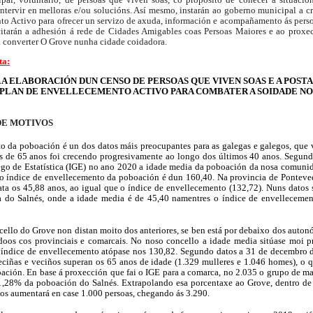
intervir en melloras e/ou solucións. Así mesmo, instarán ao goberno municipal a c
o Activo para ofrecer un servizo de axuda, información e acompañamento ás perso
icitarán a adhesión á rede de Cidades Amigables coas Persoas Maiores e ao proxe
a converter O Grove nunha cidade coidadora.
ta:
 A ELABORACIÓN DUN CENSO DE PERSOAS QUE VIVEN SOAS E A POSTA
PLAN DE ENVELLECEMENTO ACTIVO PARA COMBATER A SOIDADE N
DE MOTIVOS
o da poboación é un dos datos máis preocupantes para as galegas e galegos, que
s de 65 anos foi crecendo progresivamente ao longo dos últimos 40 anos. Segund
ego de Estatística (IGE) no ano 2020 a idade media da poboación da nosa comunid
 o índice de envellecemento da poboación é dun 160,40. Na provincia de Ponteved
ta os 45,88 anos, ao igual que o índice de envellecemento (132,72). Nuns datos s
 do Salnés, onde a idade media é de 45,40 namentres o índice de envellecemen
ello do Grove non distan moito dos anteriores, se ben está por debaixo dos auton
oos cos provinciais e comarcais. No noso concello a idade media sitúase moi p
o índice de envellecemento atópase nos 130,82. Segundo datos a 31 de decembro 
eciñas e veciños superan os 65 anos de idade (1.329 mulleres e 1.046 homes), o 
ción. En base á proxección que fai o IGE para a comarca, no 2.035 o grupo de ma
1,28% da poboación do Salnés. Extrapolando esa porcentaxe ao Grove, dentro de
os aumentará en case 1.000 persoas, chegando ás 3.290.