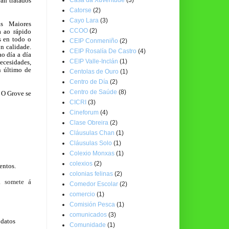
rán tratados
Catorse
(2)
Cayo Lara
(3)
as Maiores
CCOO
(2)
 ao rápido
s en todo o
CEIP Conmeniño
(2)
n calidade.
CEIP Rosalía De Castro
(4)
ao día a día
CEIP Valle-Inclán
(1)
ecesidades,
n último de
Centolas de Ouro
(1)
Centro de Día
(2)
Centro de Saúde
(8)
e O Grove se
CICRI
(3)
Cineforum
(4)
Clase Obreira
(2)
Cláusulas Chan
(1)
Cláusulas Solo
(1)
Colexio Monxas
(1)
colexios
(2)
entos.
colonias felinas
(2)
a somete á
Comedor Escolar
(2)
comercio
(1)
Comisión Pesca
(1)
comunicados
(3)
 datos
Comunidade
(1)