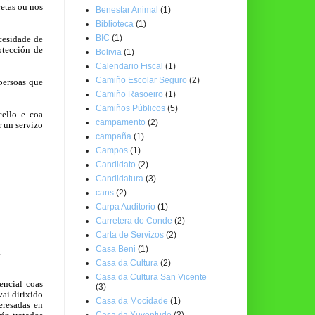
retas ou nos
Benestar Animal
(1)
Biblioteca
(1)
BIC
(1)
cesidade de
otección de
Bolivia
(1)
Calendario Fiscal
(1)
Camiño Escolar Seguro
(2)
 persoas que
Camiño Rasoeiro
(1)
Camiños Públicos
(5)
ello e coa
campamento
(2)
r un servizo
campaña
(1)
Campos
(1)
Candidato
(2)
Candidatura
(3)
cans
(2)
Carpa Auditorio
(1)
Carretera do Conde
(2)
Carta de Servizos
(2)
Casa Beni
(1)
e
Casa da Cultura
(2)
Casa da Cultura San Vicente
encial coas
(3)
vai dirixido
Casa da Mocidade
(1)
eresadas en
Casa da Xuventude
(3)