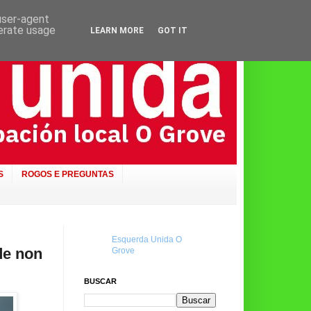
 user-agent
nerate usage
LEARN MORE
GOT IT
S
ROGOS E PREGUNTAS
Esquerda Unida O
de non
Grove
BUSCAR