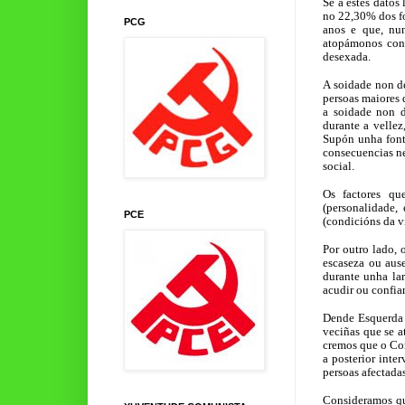
Se a estes datos
no 22,30% dos f
PCG
anos e que, nun
atopámonos con 
desexada.
A soidade non de
persoas maiores 
a soidade non d
durante a velle
Supón unha fonte
consecuencias ne
social.
Os factores qu
(personalidade, 
PCE
(condicións da vi
Por outro lado, 
escaseza ou aus
durante unha la
acudir ou confia
Dende Esquerda 
veciñas que se a
cremos que o Con
a posterior inte
persoas afectadas
Consideramos qu