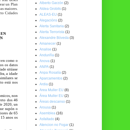
Alberto Garzón
(2)
rear un Plan
as maiores.
Aldea Grobits
(1)
cto Cidades
ALEAS-EU
(1)
Alegacións
(2)
Alerta Sanitaria
(2)
Alerta Terrorista
(1)
 EN
Alexandre Bóveda
(3)
ON
Amanecer
(1)
Analise
(1)
Anduriña
(1)
 ven como o
Anova
(1)
os os datos
ANPA
(1)
ade sitúase
Anpa Rosalía
(2)
ra, a idade
imilares se
Aparcamentos
(2)
to está nos
Ardia
(1)
Area Muller EU
(8)
ómicos, non
Área Muller EU
(2)
reto dos 46
Áreas descanso
(1)
de 2020, un
Arousa
(1)
que supón o
iores de 65
Asemblea
(16)
 15 anos os
Asfaltado
(4)
Atencion no Fogar
(1)