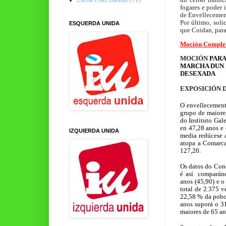
fogares e poder 
de Envellecement
Por último, sol
ESQUERDA UNIDA
que Coidan, par
Moción Comple
MOCIÓN
PARA
MARCHA DUN 
DESEXADA
EXPOSICIÓN 
O envellecement
grupo de maiore
do Instituto Gal
en 47,28 anos e
IZQUIERDA UNIDA
media redúcese a
atopa a Comarca
127,20.
Os datos do Conc
é así comparánd
anos (45,90) e 
total de 2.375 v
22,58 % da poboa
anos suporá o 3
maiores de 65 an