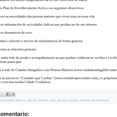
un Plan de Envellecemento Activo cos seguintes obxectivos:
cer as necesidades das persoas maiores que viven soas na nosa vila.
er información de actividades lúdicas que poidan ser do seu interese.
er alternativas de ocio.
rmar e solicitar o servizo de teleasistencia de forma gratuíta.
ntar as relacións persoais.
r unha rede de axuda e acompañamento na que poidan colaborar as veciñas e veciñ
eiran participar.
e á rede de Cidades Amigables coas Persoas Maiores (
www.ciudadesamigables.imser
se ao proxecto “Ciudades que Cuidan” (
www.ciudadesquecuidan.com
), co propósit
e converta nunha Cidade Coidadora.
a Domicilio
,
Maiores
,
Moción
,
Persoas soas
,
Servizos Sociais
,
Soidade non desexada
omentario: