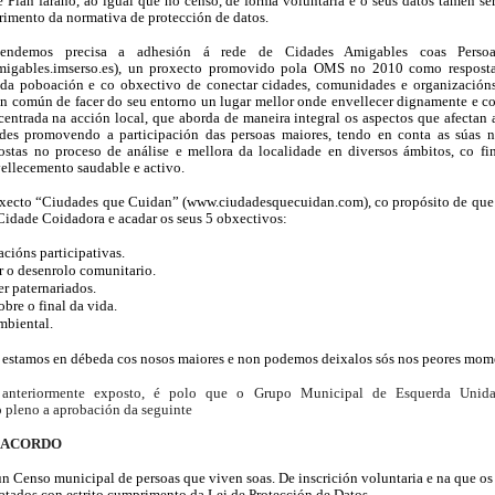
te Plan farano, ao igual que no censo, de forma voluntaria e o seus datos tamén se
rimento da normativa de protección de datos.
tendemos precisa a adhesión á rede de Cidades Amigables coas Perso
igables.imserso.es
), un proxecto promovido pola OMS no 2010 como resposta
da poboación e co obxectivo de conectar cidades, comunidades e organización
n común de facer do seu entorno un lugar mellor onde envellecer dignamente e co
centrada na acción local, que aborda de maneira integral os aspectos que afectan 
ades promovendo a participación das persoas maiores, tendo en conta as súas n
ostas no proceso de análise e mellora da localidade en diversos ámbitos, co fi
ellecemento saudable e activo.
oxecto “Ciudades que Cuidan” (
www.ciudadesquecuidan.com
), co propósito de qu
idade Coidadora e acadar os seus 5 obxectivos:
acións participativas.
 o desenrolo comunitario.
er paternariados.
obre o final da vida.
mbiental.
estamos en débeda cos nosos maiores e non podemos deixalos sós nos peores mom
anteriormente exposto, é polo que o Grupo Municipal de Esquerda Unid
 pleno a aprobación da seguinte
 ACORDO
un Censo municipal de persoas que viven soas. De inscrición voluntaria e na que os
ratados con estrito cumprimento da Lei de Protección de Datos.