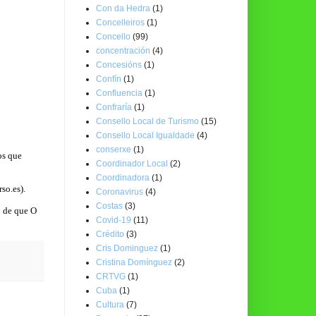
Con da Hedra
(1)
Concelleiros
(1)
Concello
(99)
concentración
(4)
Concesións
(1)
Confín
(1)
Confluencia
(1)
Confraría
(1)
Consello Local de Turismo
(15)
Consello Local Igualdade
(4)
conserxe
(1)
os que
Coordinador Local
(2)
Coordinadora
(1)
so.es
).
Coronavirus
(4)
Costas
(3)
o de que O
Covid-19
(11)
Crédito
(3)
Cris Dominguez
(1)
Cristina Domínguez
(2)
CRTVG
(1)
Cuba
(1)
Cultura
(7)