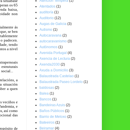
a situábase
Atención Temperá
(1)
peran os 65
Atentados
(1)
enda baixa,
auditoría
(1)
soidade non
Auditorio
(12)
Augas de Galicia
(3)
ialmente ás
Autismo
(1)
 que, se ben
Autocaravana
(2)
otablemente
 o padecen.
autocaravanismo
(3)
dade, tendo
Autónomos
(1)
stos a nivel
Avenida Portugal
(4)
Axencia de Lectura
(2)
rapersoais
Axenda2030
(2)
 estruturais
Axuda a Domicilio
(3)
social...
Balaustrada Castelao
(1)
relacións, a
Balaustrada Paseo Lordelo
(1)
a situación
baldosas
(2)
aber a quen
Balea
(1)
Bancos
(1)
s veciños e
Bandeiras Azuis
(2)
Pandemia, e
os, así como
Baños Públicos
(1)
mocional das
Barrio de Meloxo
(2)
Bateeiros
(1)
ropósito de
Beiramar
(4)