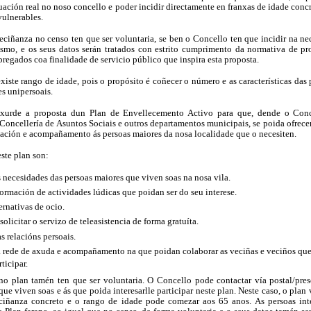
tuación real no noso concello e poder incidir directamente en franxas de idade conc
vulnerables.
eciñanza no censo ten que ser voluntaria, se ben o Concello ten que incidir na ne
esmo, e os seus datos serán tratados con estrito cumprimento da normativa de pr
pregados coa finalidade de servicio público que inspira esta proposta.
xiste rango de idade, pois o propósito é coñecer o número e as características das
es unipersoais.
 xurde a proposta dun Plan de Envellecemento Activo para que, dende o Conc
Concellería de Asuntos Sociais e outros departamentos municipais, se poida ofrece
ación e acompañamento ás persoas maiores da nosa localidade que o necesiten.
ste plan son:
 necesidades das persoas maiores que viven soas na nosa vila.
formación de actividades lúdicas que poidan ser do seu interese.
ernativas de ocio.
solicitar o servizo de teleasistencia de forma gratuíta.
s relacións persoais.
 rede de axuda e acompañamento na que poidan colaborar as veciñas e veciños qu
ticipar.
no plan tamén ten que ser voluntaria. O Concello pode contactar vía postal/pres
ue viven soas e ás que poida interesarlle participar neste plan. Neste caso, o plan 
ciñanza concreto e o rango de idade pode comezar aos 65 anos. As persoas int