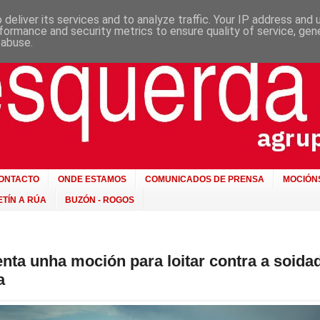
deliver its services and to analyze traffic. Your IP address and
formance and security metrics to ensure quality of service, ge
 abuse.
ONTACTO
ONDE ESTAMOS
COMUNICADOS DE PRENSA
MOCIÓN
TÍN A RÚA
BUZÓN - ROGOS
nta unha moción para loitar contra a soida
a