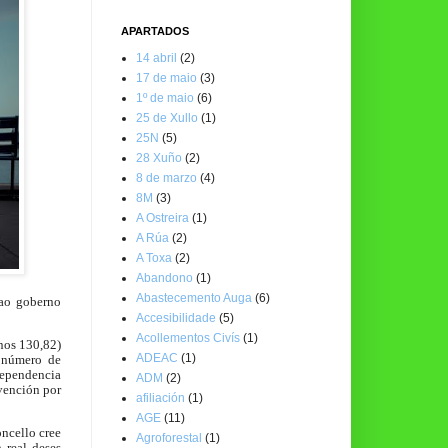
APARTADOS
14 abril
(2)
17 de maio
(3)
1º de maio
(6)
25 de Xullo
(1)
25N
(5)
28 Xuño
(2)
8 de marzo
(4)
8M
(3)
A Ostreira
(1)
A Rúa
(2)
A Toxa
(2)
Abandono
(1)
Abastecemento Auga
(6)
ao goberno
Accesibilidade
(5)
Acollementos Civís
(1)
nos 130,82)
ADEAC
(1)
 número de
 dependencia
ADM
(2)
vención por
afiliación
(1)
AGE
(11)
ncello cree
Agroforestal
(1)
 real deses