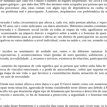
 lle sumamos que cada vez é maior o número de fogares unipersoais –no 2019 a cifr
ogares galegos–, que máis dun 50% dos mesmos están ocupados por persoas que su
ha porcentaxe alta, estas contan con algún tipo de dependencia ou cunha r
un problema real e preocupante. A maiores, atopámonos coa problemática da 
sexada é unha circunstancia que afecta a, cada vez, máis persoas adultas, e espec
de 65 anos, tal e como indicamos cos datos anteriores. Diferentes estudos constatan
esexada e o illamento social incide en todas as etapas da vida, agudízanse n
z, ocasionando un impacto directo e negativo sobre a saúde e o benestar de quen
 de sufrimento para as persoas e afecta ao seu dereito de participación na socie
gativas en varios ámbitos a nivel individual, como na saúde e, con iso, xerando cu
e inciden no sentimento de soidade son varios e de diferente natureza: Int
expectativas...); acontecementos vitais (perdas de seres queridos, xubilación...);
venda, accesibilidade...); recursos e servizos; existencia de relacións; participación 
o aumento da esperanza de vida significa que as persoas que sofren unha falta de 
encia de vínculos emocionais e a perda de autoconfianza , teñen que soportar es
rga etapa da súa vida, o que favorece a consolidación dunha sensación de non s
r en caso de necesidade.
Unida non somos alleos a estes datos e a que O Grove tamén conta con numeroso
topan nesta situación, agravada de forma considerable neste último ano debido á 
cello ten que desenrolar algún tipo de ferramenta que favoreza a detección de cas
rvención e atención, co fin de fomentar a protección, a seguridade e o benestar e
.
e unha desas ferramentas é a creación dun censo de persoas que viven soas, co p