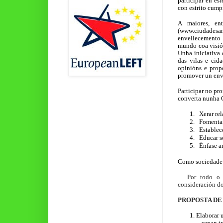
participar en es
con estrito cump
A maiores, en
(
www.ciudadesam
envellecemento 
mundo coa visió
Unha iniciativa 
das vilas e cid
opinións e prop
promover un env
Participar no pr
converta nunha C
1.
Xerar rel
2.
Fomentar
3.
Establec
4.
Educar s
5.
Énfase a
Como sociedade 
Por todo o 
consideración do
PROPOSTA DE
1.
Elaborar 
sexan t