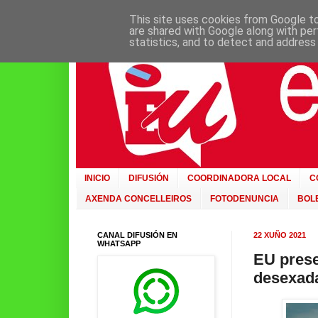
This site uses cookies from Google to 
are shared with Google along with per
statistics, and to detect and address
INICIO
DIFUSIÓN
COORDINADORA LOCAL
C
AXENDA CONCELLEIROS
FOTODENUNCIA
BOLE
CANAL DIFUSIÓN EN
22 XUÑO 2021
WHATSAPP
EU prese
desexad