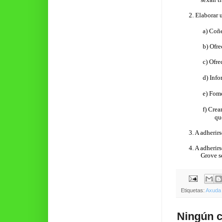
2.
Elaborar 
a)
Coñe
b)
Ofrec
c)
Ofrec
d)
Info
e)
Fome
f)
Crea
qu
3.
A adherirs
4.
A adherir
Grove s
Etiquetas:
Axuda 
Ningún c