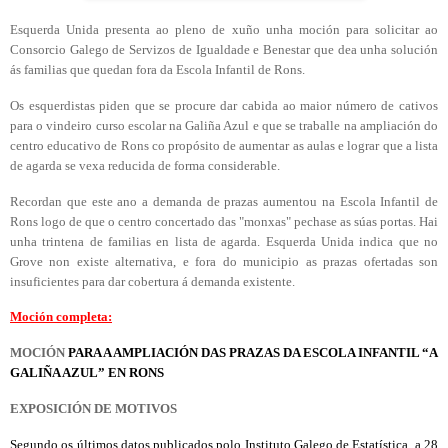
Esquerda Unida presenta ao pleno de xuño unha moción para solicitar ao
Consorcio Galego de Servizos de Igualdade e Benestar que dea unha solución
ás familias que quedan fora da Escola Infantil de Rons.
Os esquerdistas piden que se procure dar cabida ao maior número de cativos
para o vindeiro curso escolar na Galiña Azul e que se traballe na ampliación do
centro educativo de Rons co propósito de aumentar as aulas e lograr que a lista
de agarda se vexa reducida de forma considerable.
Recordan que este ano a demanda de prazas aumentou na Escola Infantil de
Rons logo de que o centro concertado das "monxas" pechase as súas portas. Hai
unha trintena de familias en lista de agarda. Esquerda Unida indica que no
Grove non existe alternativa, e fora do municipio as prazas ofertadas son
insuficientes para dar cobertura á demanda existente.
Moción completa:
MOCIÓN
PARA A AMPLIACIÓN DAS PRAZAS DA ESCOLA INFANTIL “A
GALIÑA AZUL” EN RONS
EXPOSICIÓN DE MOTIVOS
Segundo os últimos datos publicados polo Instituto Galego de Estatística, a 28