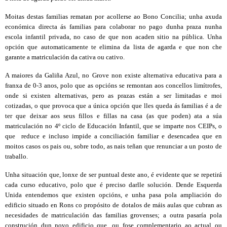
Moitas destas familias rematan por acollerse ao Bono Concilia; unha axuda
económica directa ás familias para colaborar no pago dunha praza nunha
escola infantil privada, no caso de que non acaden sitio na pública. Unha
opción que automaticamente te elimina da lista de agarda e que non che
garante a matriculación da cativa ou cativo.
A maiores da Galiña Azul, no Grove non existe alternativa educativa para a
franxa de 0-3 anos, polo que as opcións se remontan aos concellos limítrofes,
onde si existen alternativas, pero as prazas están a ser limitadas e moi
cotizadas, o que provoca que a única opción que lles queda ás familias é a de
ter que deixar aos seus fillos e fillas na casa (as que poden) ata a súa
matriculación no 4º ciclo de Educación Infantil, que se imparte nos CEIPs, o
que reduce e incluso impide a conciliación familiar e desencadea que en
moitos casos os pais ou, sobre todo, as nais teñan que renunciar a un posto de
traballo.
Unha situación que, lonxe de ser puntual deste ano, é evidente que se repetirá
cada curso educativo, polo que é preciso darlle solución. Dende Esquerda
Unida entendemos que existen opcións, e unha pasa pola ampliación do
edificio situado en Rons co propósito de dotalos de máis aulas que cubran as
necesidades de matriculación das familias grovenses; a outra pasaría pola
construción dun novo edificio que, ou fose complementario ao actual ou