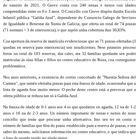
de xaneiro de 2021, O Grove conta con 240 nenas e nenos con idades
comprendidas entre os 0 e 3 anos. O Concello con Grove dispón dunha Escola
Infantil pública “Galiña Azul”, dependente do Consorcio Galego de Servizos
de Igualdade e Benestar da Xunta de Galicia, que oferta un total de 74 prazas
(71 normais + 3 de emerxencia), o que supón unha cobertura dun 30,83%.
Coa apertura da reserva de matrícula evidenciouse que as 71 prazas ofertadas (3
quedan en reserva para emerxencia) son insuficientes. Nese primeiro proceso
foron un total de 103 reservas, das cales, ata 32 familias quedarán sen poder
matricular ás súas fillas e fillos no centro educativo de Rons, coa conseguinte
problemática.
Nos anos anteriores, a existencia do centro concertado de "Nuestra Señora del
Carmen", que tamén ofertaba prazas para esta franxa de idade, ocasionaba que a
lista de agarda fose moito menor. O peche deste centro está a provocar que a
oferta pública se reduza tan só á Galiña Azul.
Na franxa de idade de 0-1 anos son 4 os que quedaron en agarda, 12 na de 1-2
anos e 16 na de 2-3 anos. Un número importante de nenas e nenos do noso
concello que terán que procurar unha alternativa. Isto sen ter en conta o
número de familias que fóra do prazo establecido para a reserva de prazas, e sen
saber do mesmo, solicitaron información no centro educativo, o que indica que
a lista de agarda puido ser aínda maior.