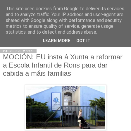
This site uses cookies from Google to deliver its services
and to analyze traffic. Your IP address and user-agent are
shared with Google along with performance and security
metrics to ensure quality of service, generate usage
statistics, and to detect and address abuse.
▼
LEARN MORE
GOT IT
24 xuño 2021
MOCIÓN: EU insta á Xunta a reformar
a Escola Infantil de Rons para dar
cabida a máis familias