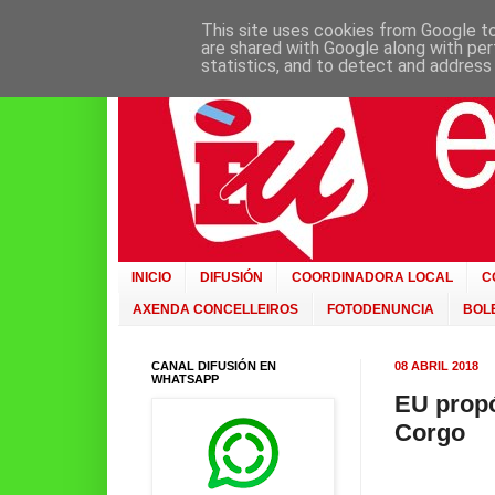
This site uses cookies from Google to 
are shared with Google along with per
statistics, and to detect and address
INICIO
DIFUSIÓN
COORDINADORA LOCAL
C
AXENDA CONCELLEIROS
FOTODENUNCIA
BOLE
CANAL DIFUSIÓN EN
08 ABRIL 2018
WHATSAPP
EU propó
Corgo