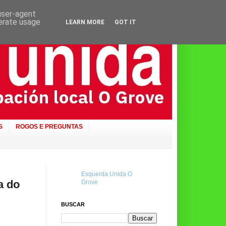
 user-agent
nerate usage
LEARN MORE
GOT IT
S
ROGOS E PREGUNTAS
Esquerda Unida O
a do
Grove
BUSCAR