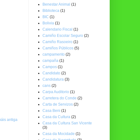
Benestar Animal
(1)
Biblioteca
(1)
BIC
(1)
Bolivia
(1)
Calendario Fiscal
(1)
Camiño Escolar Seguro
(2)
Camiño Rasoeiro
(1)
Camiños Públicos
(5)
campamento
(2)
campaña
(1)
Campos
(1)
Candidato
(2)
Candidatura
(3)
cans
(2)
Carpa Auditorio
(1)
Carretera do Conde
(2)
Carta de Servizos
(2)
Casa Beni
(1)
Casa da Cultura
(2)
áis antiga
Casa da Cultura San Vicente
(3)
Casa da Mocidade
(1)
Casa da Xuventude
(3)