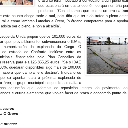
o asunto teña motivado a convocatoria dun pleno extr
que ocasionará un custo económico que non tiña por
producido. “Consideramos que existiu un erro na tra
ue este asunto chega tarde e mal, pois tiña que ter sido traído a pleno antes
, tal e como lembran Lamelas e Otero, “o órgano competente para a aproba
 adoita ser o pleno, e non a alcaldía”.
Esquerda Unida propón que os 101.000 euros da
ar que, previsiblemente, subvencionará o IDAE,
á humanización da explanada do Corgo. O
 da estrada da Confraría inclúese entre as
nicipais financiadas polo Plan Concellos da
e reserva para ela 126.855,25 euros. “Se o IDAE
80%, quedarán dispoñibles algo máis de 100.000
 haberá que cambiarlle o destino”. Indícano os
ue xa apuntan cara á próxima explanada do
a área, o grupo municipal esquerdista resalta a
nha actuación que; ademais da reposición integral do pavimento; co
bancos e outros elementos que volvan facer da praza o concorrido punto de
nicación
a O Grove
 a prensa: