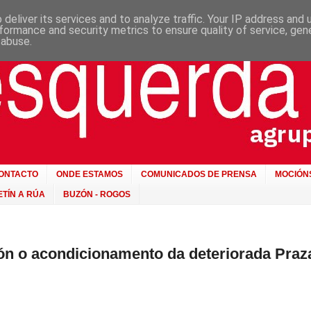
deliver its services and to analyze traffic. Your IP address and
formance and security metrics to ensure quality of service, ge
 abuse.
ONTACTO
ONDE ESTAMOS
COMUNICADOS DE PRENSA
MOCIÓN
TÍN A RÚA
BUZÓN - ROGOS
n o acondicionamento da deteriorada Praz