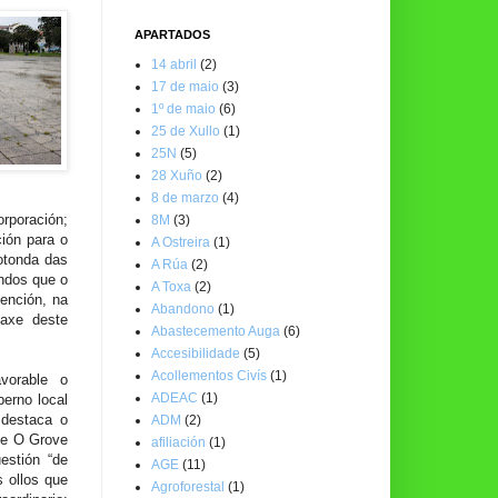
APARTADOS
14 abril
(2)
17 de maio
(3)
1º de maio
(6)
25 de Xullo
(1)
25N
(5)
28 Xuño
(2)
8 de marzo
(4)
orporación;
8M
(3)
ción para o
A Ostreira
(1)
otonda das
A Rúa
(2)
ndos que o
A Toxa
(2)
ención, na
Abandono
(1)
maxe deste
Abastecemento Auga
(6)
Accesibilidade
(5)
Acollementos Civís
(1)
vorable o
ADEAC
(1)
erno local
 destaca o
ADM
(2)
que O Grove
afiliación
(1)
estión “de
AGE
(11)
s ollos que
Agroforestal
(1)