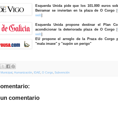
Esquerda Unida pide que los 101.000 euros sob
Beiramar se inviertan en la plaza de O Corgo
[
web
]
Esquerda Unida propone destinar el Plan Co
acondicionar la deteriorada plaza de O Corgo
[
web
]
EU propone el arreglo de la Praza do Corgo 
"mala imaxe" y "supón un perigo"
Municipal
,
Humanización
,
IDAE
,
O Corgo
,
Subvención
omentario:
 un comentario