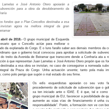
 Lamelas e José Antonio Otero apoiarán a
 subvención para a obra da desdobramento da
raría
s fondos que o Plan Concellos destinaba a esa
invistan agora na mellora integral da gran
eiramar
abril de 2018.-
O grupo municipal de Esquerda
sario que o Concello actúe para mellorar o
ado da explanada do Corgo. E o luns farallo saber aos demais membros da c
rdinario que o goberno local convocou para aprobar a solicitude de subven
do treito da Avenida de Beiramar que transcorre dende a Confraría ata a r
ación á que representan Juan Lamelas e José Antonio Otero propón que os fo
 destinaba a esa obra se invistan, no caso de conseguirse a nomeada subv
 integral da Praza do Corgo. Unha actuación urxente; tanto pola mala i
o; como polo perigo que supón o mal estado do seu firme.
Os edís esquerdistas apoiarán co seu voto fa
procedemento de solicitude de subvención que o gob
xa ten iniciado ante o IDAE. E é que, tal e como
grupo municipal de EU, favorecer a posibilidade de 
aumente as súas vías de financiamento é unha cu
responsabilidade”. Porén, a formación non ve con bo