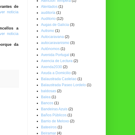
Atención Temperá
(1)
rantes de
Atentados
(1)
ver noticia
auditoría
(1)
Auditorio
(12)
Augas de Galicia
(3)
ncellos a
Autismo
(1)
ver noticia
Autocaravana
(2)
autocaravanismo
(3)
porque da
Autónomos
(1)
Avenida Portugal
(4)
Axencia de Lectura
(2)
Axenda2030
(2)
Axuda a Domicilio
(3)
Balaustrada Castelao
(1)
Balaustrada Paseo Lordelo
(1)
baldosas
(2)
Balea
(1)
Bancos
(1)
Bandeiras Azuis
(2)
Baños Públicos
(1)
Barrio de Meloxo
(2)
Bateeiros
(1)
Beiramar
(4)