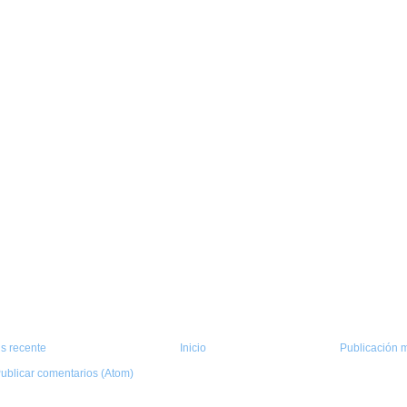
s recente
Inicio
Publicación m
ublicar comentarios (Atom)