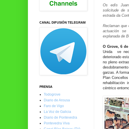
Os edís Juan
solicitude de
estrada da Conf
CANAL DIFUSIÓN TELEGRAM
Reclaman que o
actuación se 
explanada de B
O Grove, 6 de 
Unida ve nece
deteriorado est
no pleno extrao
desdobramento 
garzas. A form
Plan Concellos
rehabilitación
PRENSA
céntrico entorn
Todogrove
Diario de Arousa
Faro de Vigo
La Voz de Galicia
Diario de Pontevedra
Pontevedra Viva
Canal Rías Baixas (TV)