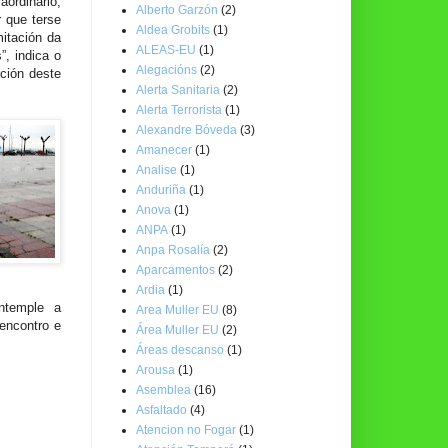
aordinario;
Alberto Garzón
(2)
 que terse
Aldea Grobits
(1)
mitación da
ALEAS-EU
(1)
”, indica o
Alegacións
(2)
ción deste
Alerta Sanitaria
(2)
Alerta Terrorista
(1)
Alexandre Bóveda
(3)
Amanecer
(1)
Analise
(1)
Anduriña
(1)
Anova
(1)
ANPA
(1)
Anpa Rosalía
(2)
Aparcamentos
(2)
Ardia
(1)
ntemple a
Area Muller EU
(8)
 encontro e
Área Muller EU
(2)
Áreas descanso
(1)
Arousa
(1)
Asemblea
(16)
Asfaltado
(4)
Atencion no Fogar
(1)