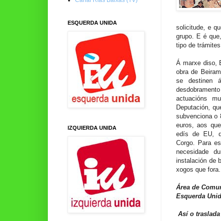
ESQUERDA UNIDA
solicitude, e q
grupo. E é que
tipo de trámites
Á marxe diso, 
obra de Beiram
se destinen 
desdobramento
actuacións mu
Deputación, qu
subvenciona o 
euros, aos que
IZQUIERDA UNIDA
edís de EU, q
Corgo. Para es
necesidade du
instalación de 
xogos que fora.
Área de Comu
Esquerda Unid
Así o traslada