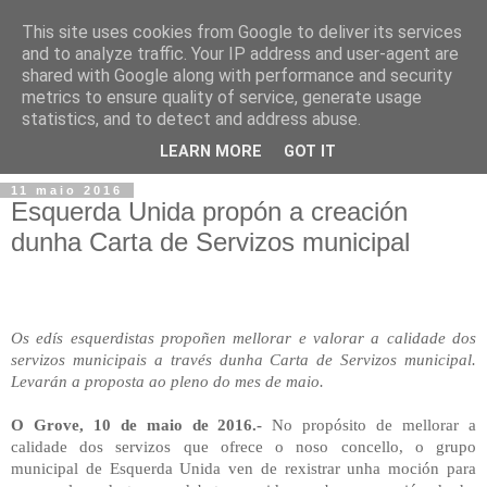
This site uses cookies from Google to deliver its services
and to analyze traffic. Your IP address and user-agent are
shared with Google along with performance and security
metrics to ensure quality of service, generate usage
statistics, and to detect and address abuse.
▼
LEARN MORE
GOT IT
11 maio 2016
Esquerda Unida propón a creación
dunha Carta de Servizos municipal
Os edís esquerdistas propoñen mellorar e valorar a calidade dos
servizos municipais a través dunha Carta de Servizos municipal.
Levarán a proposta ao pleno do mes de maio.
O Grove, 10 de maio de 2016.-
No propósito de mellorar a
calidade dos servizos que ofrece o noso concello, o grupo
municipal de Esquerda Unida ven de rexistrar unha moción para