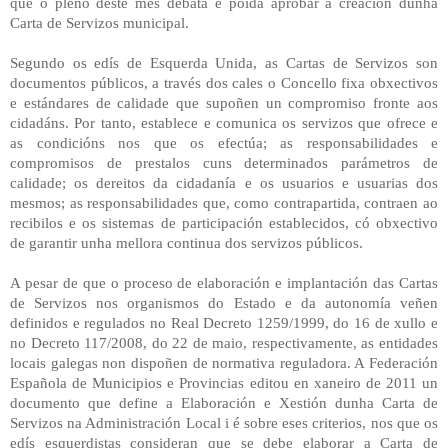
que o pleno deste mes debata e poida aprobar a creación dunha
Carta de Servizos municipal.
Segundo os edís de Esquerda Unida, as Cartas de Servizos son
documentos públicos, a través dos cales o Concello fixa obxectivos
e estándares de calidade que supoñen un compromiso fronte aos
cidadáns. Por tanto, establece e comunica os servizos que ofrece e
as condicións nos que os efectúa; as responsabilidades e
compromisos de prestalos cuns determinados parámetros de
calidade; os dereitos da cidadanía e os usuarios e usuarias dos
mesmos; as responsabilidades que, como contrapartida, contraen ao
recibilos e os sistemas de participación establecidos, có obxectivo
de garantir unha mellora continua dos servizos públicos.
A pesar de que o proceso de elaboración e implantación das Cartas
de Servizos nos organismos do Estado e da autonomía veñen
definidos e regulados no Real Decreto 1259/1999, do 16 de xullo e
no Decreto 117/2008, do 22 de maio, respectivamente, as entidades
locais galegas non dispoñen de normativa reguladora. A Federación
Española de Municipios e Provincias editou en xaneiro de 2011 un
documento que define a Elaboración e Xestión dunha Carta de
Servizos na Administración Local i é sobre eses criterios, nos que os
edís esquerdistas consideran que se debe elaborar a Carta de