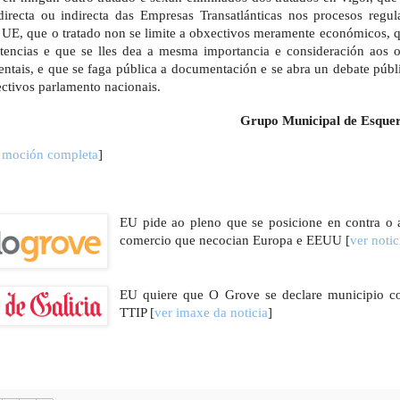
 directa ou indirecta das Empresas Transatlánticas nos procesos regu
 UE, que o tratado non se limite a obxectivos meramente económicos, 
encias e que se lles dea a mesma importancia e consideración aos o
entais, e que se faga pública a documentación e se abra un debate púb
ectivos parlamento nacionais.
Grupo Municipal de Esque
r moción completa
]
EU
pide ao pleno que se posicione en contra
o 
comercio que necocian
E
uropa e EEUU [
ver noti
EU quiere que O Grove se declare municipio con
TTIP [
ver imaxe da noticia
]