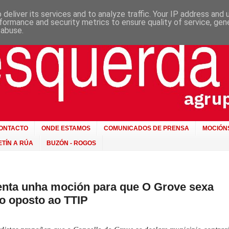
deliver its services and to analyze traffic. Your IP address and
formance and security metrics to ensure quality of service, ge
 abuse.
ONTACTO
ONDE ESTAMOS
COMUNICADOS DE PRENSA
MOCIÓN
TÍN A RÚA
BUZÓN - ROGOS
nta unha moción para que O Grove sexa
o oposto ao TTIP