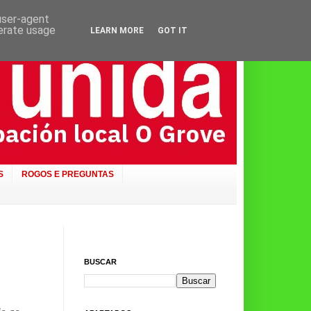
 user-agent
nerate usage
LEARN MORE
GOT IT
S
ROGOS E PREGUNTAS
BUSCAR