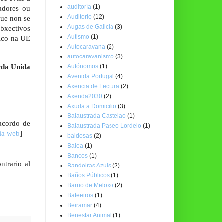
auditoría
(1)
ladores ou
Auditorio
(12)
que non se
Augas de Galicia
(3)
bxectivos
Autismo
(1)
lico na UE
Autocaravana
(2)
autocaravanismo
(3)
Autónomos
(1)
rda Unida
Avenida Portugal
(4)
Axencia de Lectura
(2)
Axenda2030
(2)
Axuda a Domicilio
(3)
Balaustrada Castelao
(1)
acordo de
Balaustrada Paseo Lordelo
(1)
cia web
]
baldosas
(2)
Balea
(1)
Bancos
(1)
trario al
Bandeiras Azuis
(2)
Baños Públicos
(1)
Barrio de Meloxo
(2)
Bateeiros
(1)
Beiramar
(4)
Benestar Animal
(1)