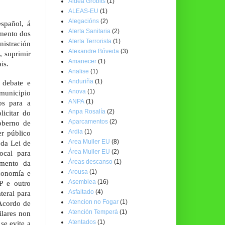
Aldea Grobits
(1)
ALEAS-EU
(1)
Alegacións
(2)
spañol, á
Alerta Sanitaria
(2)
amento dos
Alerta Terrorista
(1)
nistración
Alexandre Bóveda
(3)
, suprimir
Amanecer
(1)
is.
Analise
(1)
Anduriña
(1)
 debate e
Anova
(1)
municipio
ANPA
(1)
os para a
Anpa Rosalía
(2)
licitar do
Aparcamentos
(2)
oberno de
Ardia
(1)
er público
Area Muller EU
(8)
 da Lei de
Área Muller EU
(2)
ocal para
Áreas descanso
(1)
emento da
Arousa
(1)
Economía e
Asemblea
(16)
P e outro
Asfaltado
(4)
teral para
Atencion no Fogar
(1)
(Acordo de
Atención Temperá
(1)
lares non
Atentados
(1)
se evite a