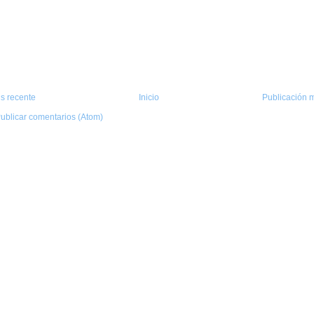
s recente
Inicio
Publicación m
ublicar comentarios (Atom)