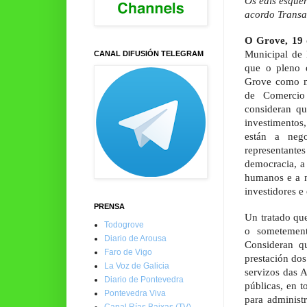
Os edís esque
acordo Transat
O Grove, 19 
Municipal de 
CANAL DIFUSIÓN TELEGRAM
que o pleno 
Grove como mu
de Comercio 
consideran qu
investimento
están a neg
representante
democracia, a 
humanos e a n
investidores e
PRENSA
Un tratado qu
Todogrove
o sometement
Diario de Arousa
Consideran qu
Faro de Vigo
prestación dos
La Voz de Galicia
servizos das 
Diario de Pontevedra
públicas, en t
Pontevedra Viva
para administ
Canal Rías Baixas (TV)