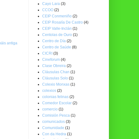
Cayo Lara
(3)
CCOO
(2)
CEIP Conmeniño
(2)
CEIP Rosalía De Castro
(4)
CEIP Valle-Inclán
(1)
Centolas de Ouro
(1)
Centro de Día
(2)
áis antiga
Centro de Saúde
(8)
CICRI
(3)
Cineforum
(4)
Clase Obreira
(2)
Cláusulas Chan
(1)
Cláusulas Solo
(1)
Colexio Monxas
(1)
colexios
(2)
colonias felinas
(2)
Comedor Escolar
(2)
comercio
(1)
Comisión Pesca
(1)
comunicados
(3)
Comunidade
(1)
Con da Hedra
(1)