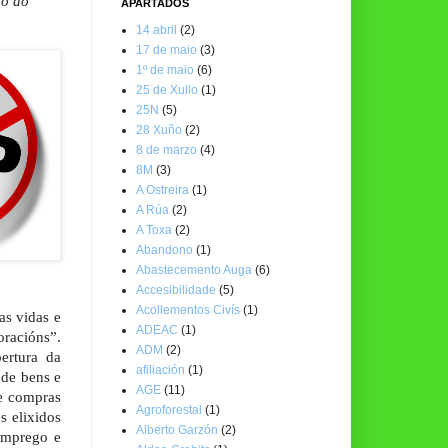
io ao
APARTADOS
14 abril
(2)
17 de maio
(3)
1º de maio
(6)
25 de Xullo
(1)
25N
(5)
28 Xuño
(2)
8 de marzo
(4)
8M
(3)
A Ostreira
(1)
A Rúa
(2)
A Toxa
(2)
Abandono
(1)
Abastecemento Auga
(6)
Accesibilidade
(5)
Acollementos Civís
(1)
as vidas e
ADEAC
(1)
racións”.
ADM
(2)
ertura da
afiliación
(1)
 de bens e
AGE
(11)
 e compras
Agroforestal
(1)
s elixidos
Alberto Garzón
(2)
 emprego e