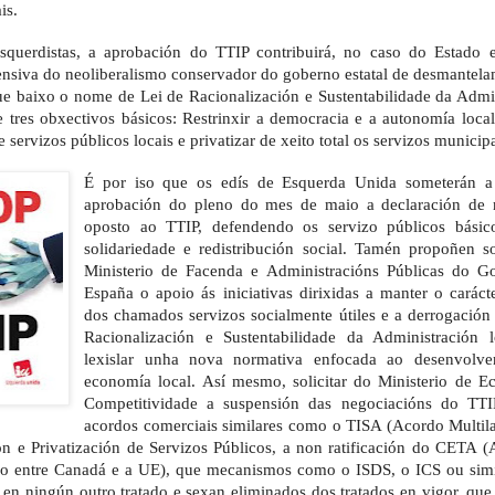
is.
querdistas, a aprobación do TTIP contribuirá, no caso do Estado e
fensiva do neoliberalismo conservador do goberno estatal de desmantel
ue baixo o nome de Lei de Racionalización e Sustentabilidade da Admi
 tres obxectivos básicos: Restrinxir a democracia e a autonomía local
 servizos públicos locais e privatizar de xeito total os servizos municipa
É por iso que os edís de Esquerda Unida someterán a
aprobación do pleno do mes de maio a declaración de 
oposto ao TTIP, defendendo os servizo públicos básic
solidariedade e redistribución social. Tamén propoñen so
Ministerio de Facenda e Administracións Públicas do G
España o apoio ás iniciativas dirixidas a manter o caráct
dos chamados servizos socialmente útiles e a derrogación
Racionalización e Sustentabilidade da Administración l
lexislar unha nova normativa enfocada ao desenvolv
economía local. Así mesmo, solicitar do Ministerio de 
Competitividade a suspensión das negociacións do TTI
acordos comerciais similares como o TISA (Acordo Multila
ión e Privatización de Servizos Públicos, a non ratificación do CETA 
o entre Canadá e a UE), que mecanismos como o ISDS, o ICS ou simi
 en ningún outro tratado e sexan eliminados dos tratados en vigor, que 