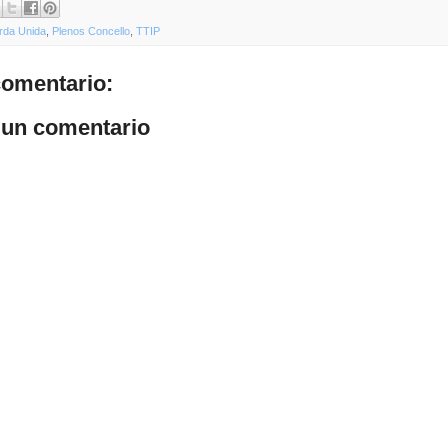
rda Unida
,
Plenos Concello
,
TTIP
omentario:
 un comentario