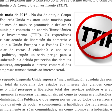
rdistas propoñen que o Concello do Grove se declare municipio contrar
lántico de Comercio e Investimento (TTIP).
de maio de 2016.-
No día de onte, o Grupo
Esquerda Unida rexistrou unha moción para
do mes de maio se pronuncie e declare O
nicipio contrario ao acordo Transatlántico
e Investimento (TTIP). Os esquerdistas
e este acordo de liberación do comercio e
s, que a Unión Europea e o Estados Unidos
ociar de costas á cidadanía e aos seus
s políticos, supón un serio perigo para a
soberanía e a debida protección dos dereitos
atureza, antepondo o interese comercial dos
 empresas transnacionais ao interese xeral.
e segundo Esquerda Unida suporá a “mercantilización absoluta das nos
o total da soberanía dos estados aos interese das grandes corpo
e o TTIP persegue a liberación total dos servizos públicos e a ap
 mesmos ás empresas transnacionais, así como ás compras e licitacións
Administracións Públicas, o que supón por en perigo todos os servizos
odos os niveis de poder, e comprometer a habilidade dos representante
rar libremente as súas comunidades, así como promover a industria,