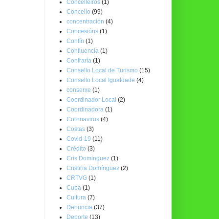
Concelleiros
(1)
Concello
(99)
concentración
(4)
Concesións
(1)
Confín
(1)
Confluencia
(1)
Confraría
(1)
Consello Local de Turismo
(15)
Consello Local Igualdade
(4)
conserxe
(1)
Coordinador Local
(2)
Coordinadora
(1)
Coronavirus
(4)
Costas
(3)
Covid-19
(11)
Crédito
(3)
Cris Dominguez
(1)
Cristina Domínguez
(2)
CRTVG
(1)
Cuba
(1)
Cultura
(7)
Denuncia
(37)
Deporte
(13)