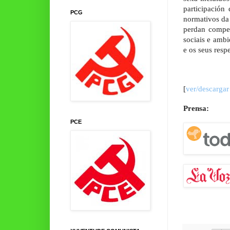
participación
PCG
normativos da
perdan compet
sociais e ambi
e os seus resp
[
ver/descarga
Prensa:
PCE