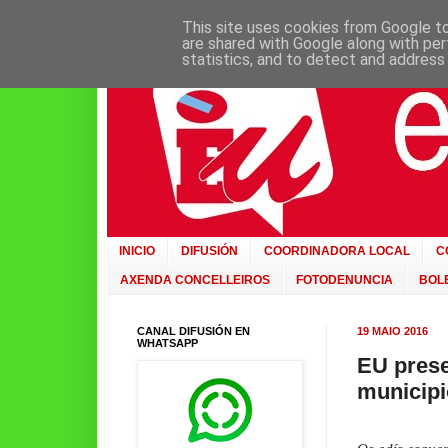
This site uses cookies from Google to 
are shared with Google along with per
statistics, and to detect and address
INICIO
DIFUSIÓN
COORDINADORA LOCAL
C
AXENDA CONCELLEIROS
FOTODENUNCIA
BOLE
CANAL DIFUSIÓN EN
19 MAIO 2016
WHATSAPP
EU prese
municipi