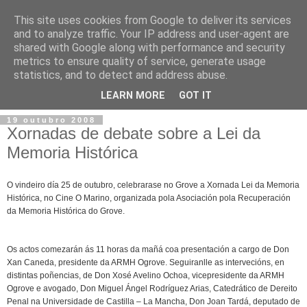
This site uses cookies from Google to deliver its services
and to analyze traffic. Your IP address and user-agent are
shared with Google along with performance and security
metrics to ensure quality of service, generate usage
statistics, and to detect and address abuse.
▼
LEARN MORE
GOT IT
19 outubro 2008
Xornadas de debate sobre a Lei da
Memoria Histórica
O vindeiro día 25 de outubro, celebrarase no Grove a Xornada Lei da Memoria
Histórica, no Cine O Marino, organizada pola Asociación pola Recuperación
da Memoria Histórica do Grove.
Os actos comezarán ás 11 horas da mañá coa presentación a cargo de Don
Xan Caneda, presidente da ARMH Ogrove. Seguiranlle as intervecións, en
distintas poñencias, de Don Xosé Avelino Ochoa, vicepresidente da ARMH
Ogrove e avogado, Don Miguel Ángel Rodríguez Arias, Catedrático de Dereito
Penal na Universidade de Castilla – La Mancha, Don Joan Tardá, deputado de