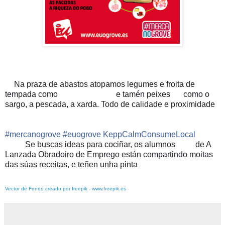
Na praza de abastos atopamos legumes e froita de
🛒
tempada como
e tamén peixes
como o
🥒
🥔
🥕
🍒
🥑
🥝
🐟
sargo, a pescada, a xarda. Todo de calidade e proximidade
‼️
#
mercanogrove
#
euogrove
KeppCalmConsumeLocal
Se buscas ideas para cociñar, os alumnos
de A
💡
👩‍🍳
👨‍🍳
Lanzada Obradoiro de Emprego están compartindo moitas
das súas receitas, e teñen unha pinta
😋
👌
Vector de Fondo creado por freepik - www.freepik.es