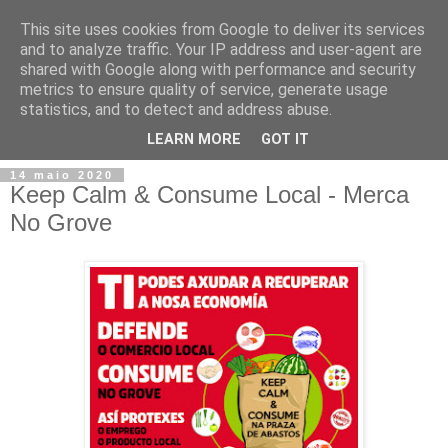
This site uses cookies from Google to deliver its services
and to analyze traffic. Your IP address and user-agent are
shared with Google along with performance and security
metrics to ensure quality of service, generate usage
statistics, and to detect and address abuse.
▼
LEARN MORE
GOT IT
14 maio 2020
Keep Calm & Consume Local - Merca
No Grove