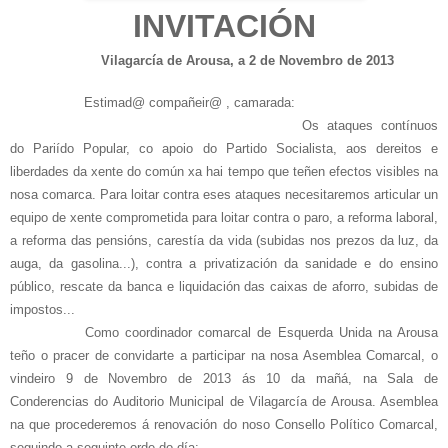
INVITACIÓN
Vilagarcía de Arousa, a 2 de Novembro de 2013
Estimad@ compañeir@ , camarada:
Os ataques contínuos
do Pariído Popular, co apoio do Partido Socialista, aos dereitos e
liberdades da xente do común xa hai tempo que teñen efectos visibles na
nosa comarca. Para loitar contra eses ataques necesitaremos articular un
equipo de xente comprometida para loitar contra o paro, a reforma laboral,
a reforma das pensións, carestía da vida (subidas nos prezos da luz, da
auga, da gasolina...), contra a privatización da sanidade e do ensino
público, rescate da banca e liquidación das caixas de aforro, subidas de
impostos...
Como coordinador comarcal de Esquerda Unida na Arousa
teño o pracer de convidarte a participar na nosa Asemblea Comarcal, o
vindeiro 9 de Novembro de 2013 ás 10 da mañá, na Sala de
Conderencias do Auditorio Municipal de Vilagarcía de Arousa. Asemblea
na que procederemos á renovación do noso Consello Político Comarcal,
seguindo a seguinte orde do día: