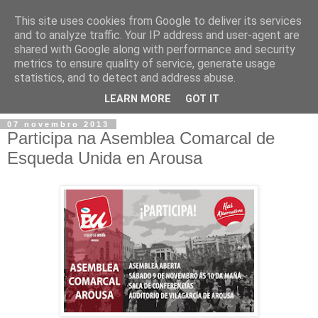
This site uses cookies from Google to deliver its services
and to analyze traffic. Your IP address and user-agent are
shared with Google along with performance and security
metrics to ensure quality of service, generate usage
statistics, and to detect and address abuse.
▼
LEARN MORE
GOT IT
07 novembro 2013
Participa na Asemblea Comarcal de
Esqueda Unida en Arousa