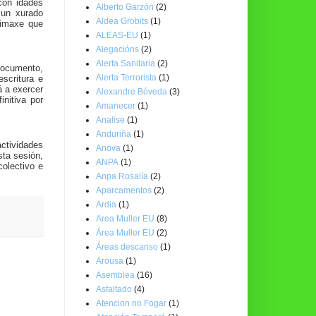
con idades
Alberto Garzón
(2)
 un xurado
Aldea Grobits
(1)
 imaxe que
ALEAS-EU
(1)
Alegacións
(2)
Alerta Sanitaria
(2)
 documento,
Alerta Terrorista
(1)
scritura e
á a exercer
Alexandre Bóveda
(3)
nitiva por
Amanecer
(1)
Analise
(1)
Anduriña
(1)
ctividades
Anova
(1)
ta sesión,
ANPA
(1)
colectivo e
Anpa Rosalía
(2)
Aparcamentos
(2)
Ardia
(1)
Area Muller EU
(8)
Área Muller EU
(2)
Áreas descanso
(1)
Arousa
(1)
Asemblea
(16)
Asfaltado
(4)
Atencion no Fogar
(1)