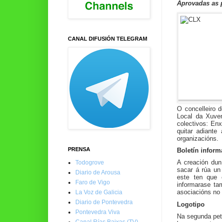
Aprovadas as 
CANAL DIFUSIÓN TELEGRAM
O concelleiro 
Local da Xuve
colectivos: En
quitar adiante
organizacións.
PRENSA
Boletín inform
A creación dun
Todogrove
sacar á rúa un
Diario de Arousa
este ten que 
Faro de Vigo
informarase ta
asociacións no 
La Voz de Galicia
Diario de Pontevedra
Logotipo
Pontevedra Viva
Na segunda peti
Canal Rías Baixas (TV)