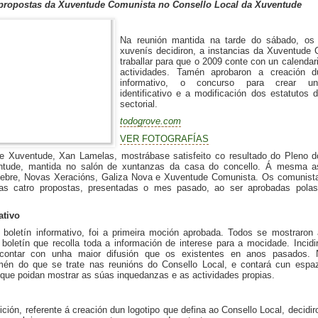
propostas da Xuventude Comunista no Consello Local da Xuventude
Na reunión mantida na tarde do sábado, os 
xuvenís decidiron, a instancias da Xuventude 
traballar para que o 2009 conte con un calendar
actividades. Tamén aprobaron a creación d
informativo, o concurso para crear un
identificativo e a modificación dos estatutos 
sectorial.
todogrove.com
VER FOTOGRAFÍAS
de Xuventude, Xan Lamelas, mostrábase satisfeito co resultado do Pleno d
ntude, mantida no salón de xuntanzas da casa do concello.
Á
mesma asi
xebre, Novas Xeracións, Galiza Nova e Xuventude Comunista. Os comunista
 as catro propostas, presentadas o mes pasado, ao ser aprobadas polas
ativo
 boletín informativo, foi a primeira moción aprobada. Todos se mostraron 
 boletín que recolla toda a información de interese para a mocidade.
Incid
contar con unha maior difusión que os existentes en anos pasados. 
mén do que se trate nas reunións do Consello Local, e contará cun espa
que poidan mostrar as súas inquedanzas e as actividades propias.
ción, referente á creación dun logotipo que defina ao Consello Local, decidir