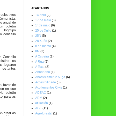
APARTADOS
colectivos
14 abril
(2)
Comunista,
17 de maio
(3)
io anual de
1º de maio
(6)
un boletín
 logotipo
25 de Xullo
(1)
do consello
25N
(5)
28 Xuño
(2)
8 de marzo
(4)
8M
(3)
A Ostreira
(1)
o Consello
stiron os
A Rúa
(2)
s lograron
A Toxa
(2)
 restantes
Abandono
(1)
Abastecemento Auga
(6)
Accesibilidade
(5)
a favor de
Acollementos Civís
(1)
iron en que
No boletín
ADEAC
(1)
zo para as
ADM
(2)
afiliación
(1)
AGE
(11)
on crear as
Agroforestal
(1)