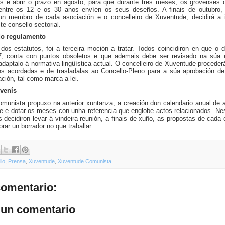
s e abrir o prazo en agosto, para que durante tres meses, os grovenses 
entre os 12 e os 30 anos envíen os seus deseños. A finais de outubro,
un membro de cada asociación e o concelleiro de Xuventude, decidirá a
te consello sectorial.
do regulamento
dos estatutos, foi a terceira moción a tratar. Todos coincidiron en que o
, conta con puntos obsoletos e que ademais debe ser revisado na súa e
 adaptalo á normativa lingüística actual. O concelleiro de Xuventude proceder
ns acordadas e de trasladalas ao Concello-Pleno para a súa aprobación defi
ación, tal como marca a lei.
uvenís
munista propuxo na anterior xuntanza, a creación dun calendario anual de a
e e dotar os meses con unha referencia que englobe actos relacionados. Nes
 decidiron levar á vindeira reunión, a finais de xuño, as propostas de cada 
rar un borrador no que traballar.
lo
,
Prensa
,
Xuventude
,
Xuventude Comunista
omentario:
 un comentario