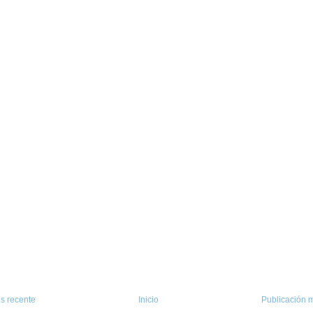
s recente
Inicio
Publicación m