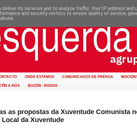
deliver its services and to analyze traffic. Your IP address and
formance and security metrics to ensure quality of service, ge
 abuse.
ONTACTO
ONDE ESTAMOS
COMUNICADOS DE PRENSA
MOCIÓN
TÍN A RÚA
BUZÓN - ROGOS
as as propostas da Xuventude Comunista n
 Local da Xuventude