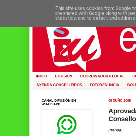
This site uses cookies from Google to 
are shared with Google along with per
statistics, and to detect and address
INICIO
DIFUSIÓN
COORDINADORA LOCAL
C
AXENDA CONCELLEIROS
FOTODENUNCIA
BOLE
CANAL DIFUSIÓN EN
05 XUÑO 2008
WHATSAPP
Aprovad
Consello
rensa:
P