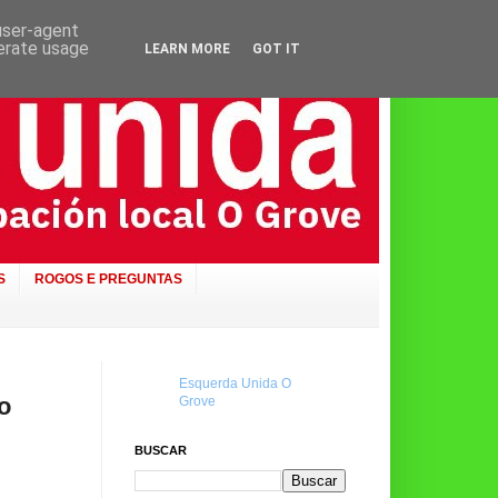
 user-agent
nerate usage
LEARN MORE
GOT IT
S
ROGOS E PREGUNTAS
Esquerda Unida O
o
Grove
BUSCAR