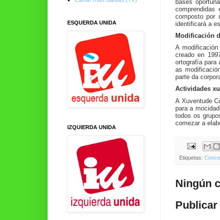
bases oportuna
comprendidas 
composto por 
ESQUERDA UNIDA
identificará
a es
Modificación 
A modificación 
creado en 1997
ortografía para
as modificació
parte da corpor
Actividades x
A Xuventude Co
para a mocidad
todos os grupos
comezar a elabo
IZQUIERDA UNIDA
Etiquetas:
Concel
Ningún c
Publicar