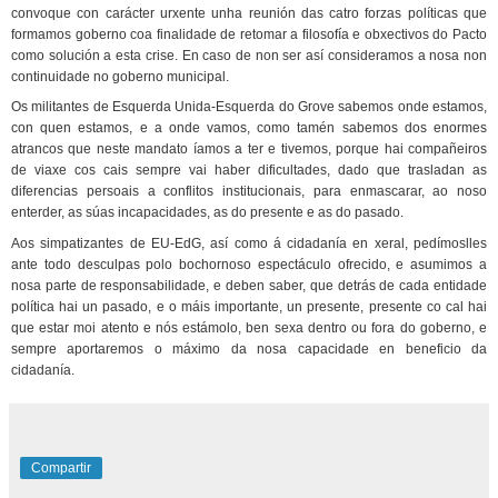
convoque con carácter urxente unha reunión das catro forzas políticas que
formamos goberno coa finalidade de retomar a filosofía e obxectivos do Pacto
como solución a esta crise. En caso de non ser así consideramos a nosa non
continuidade no goberno municipal.
Os militantes de Esquerda Unida-Esquerda do Grove sabemos onde estamos,
con quen estamos, e a onde vamos, como tamén sabemos dos enormes
atrancos que neste mandato íamos a ter e tivemos, porque hai compañeiros
de viaxe cos cais sempre vai haber dificultades, dado que trasladan as
diferencias persoais a conflitos institucionais, para enmascarar, ao noso
enterder, as súas incapacidades, as do presente e as do pasado.
Aos simpatizantes de EU-EdG, así como á cidadanía en xeral, pedímoslles
ante todo desculpas polo bochornoso espectáculo ofrecido, e asumimos a
nosa parte de responsabilidade, e deben saber, que detrás de cada entidade
política hai un pasado, e o máis importante, un presente, presente co cal hai
que estar moi atento e nós estámolo, ben sexa dentro ou fora do goberno, e
sempre aportaremos o máximo da nosa capacidade en beneficio da
cidadanía.
Compartir