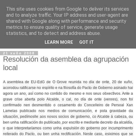
This site uses cookies from Google to deliver its services
and to analyze traffic. Your IP address and user-agent are
shared with Google along with performance and security
metrics to ensure quality of service, generate usage
statistics, and to detect and address abuse.
▼
LEARN MORE
GOT IT
21 xuño 2008
Resolución da asemblea da agrupación
local
A asemblea de EU-EdG de O Grove reunida no día de onte, 20 de xuño,
acorodou ratificarse no espírito e na filosofía do Pacto de Goberno asinado hai
agora un ano, así como no contido do mesmo e nos seus obxectivos. Ante a
grave crise aberta polo Alcalde, o cal, no día de onte (venres), non foi
confirmado nen desmentido o cesamento do Concelleiro de Persoal Xan
Lamelas publicado nos medios de comunicación, e pola gravidade da
situación, pedímoslle aos nosos socios de goberno, co Alcalde á cabeza, ou
ben unha ratificación do publicado, por escrito e mediante decreto da alcaldía,
o que interpretaríamos como unha expulsión do goberno por incumprimento
reiterado do Pacto, ou ben unha rectificación. Neste caso, esiximos que se