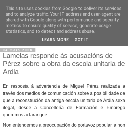
This site uses cookies from Google to deliver its services
and to analyze traffic. Your IP address and user-agent are
shared with Google along with performance and security
metrics to ensure quality of service, generate usage
statistics, and to detect and address abuse.
▼
LEARN MORE
GOT IT
04 maio 2008
Lamelas responde ás acusacións de
Pérez sobre a obra da escola unitaria de
Ardia
En resposta á advertencia de Miguel Pérez realizada a
través dos medios de comunicación sobre a posibilidade de
que a reconstrución da antiga escola unitaria de Ardia sexa
ilegal, desde a Concellería de Formación e Emprego
queremos aclarar que:
Non entendemos a preocupación do portavoz popular, a non