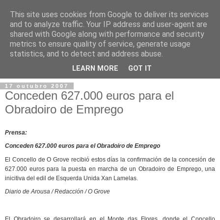
This site uses cookies from Google to deliver its services
and to analyze traffic. Your IP address and user-agent are
shared with Google along with performance and security
metrics to ensure quality of service, generate usage
statistics, and to detect and address abuse.
▼
LEARN MORE
GOT IT
17 outubro 2007
Conceden 627.000 euros para el
Obradoiro de Emprego
Prensa:
Conceden 627.000 euros para el Obradoiro de Emprego
El Concello de O Grove recibió estos días la confirmación de la concesión de
627.000 euros para la puesta en marcha de un Obradoiro de Emprego, una
inicitiva del edil de Esquerda Unida Xan Lamelas.
Diario de Arousa
/ Redacción / O Grove
El Obradoiro se desarrollará en el Monte das Flores, donde el Concello