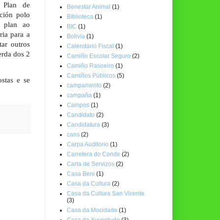
 Plan de
Benestar Animal
(1)
ción polo
Biblioteca
(1)
e plan ao
BIC
(1)
ria para a
Bolivia
(1)
ar outros
Calendario Fiscal
(1)
erda dos 2
Camiño Escolar Seguro
(2)
Camiño Rasoeiro
(1)
Camiños Públicos
(5)
stas e se
campamento
(2)
campaña
(1)
Campos
(1)
Candidato
(2)
Candidatura
(3)
cans
(2)
Carpa Auditorio
(1)
Carretera do Conde
(2)
Carta de Servizos
(2)
Casa Beni
(1)
Casa da Cultura
(2)
Casa da Cultura San Vicente
(3)
Casa da Mocidade
(1)
Casa da Xuventude
(3)