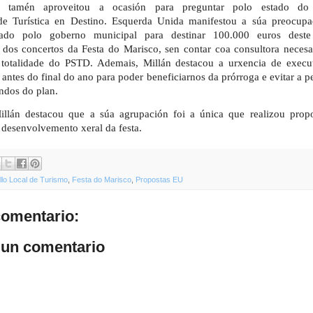
ra tamén aproveitou a ocasión para preguntar polo estado do
ade Turística en Destino. Esquerda Unida manifestou a súa preocupa
zado polo goberno municipal para destinar 100.000 euros dest
 dos concertos da Festa do Marisco, sen contar coa consultora necesa
totalidade do PSTD. Ademais, Millán destacou a urxencia de execut
antes do final do ano para poder beneficiarnos da prórroga e evitar a p
ndos do plan.
illán destacou que a súa agrupación foi a única que realizou propo
 desenvolvemento xeral da festa.
lo Local de Turismo
,
Festa do Marisco
,
Propostas EU
omentario:
 un comentario