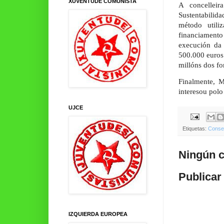
XUVENTUDE COMUNISTA
A concellei
Sustentabilid
método utili
financiamento
execución da 
500.000 euros 
millóns dos fo
Finalmente, M
interesou polo
UJCE
Etiquetas:
Consel
Ningún c
Publicar
IZQUIERDA EUROPEA