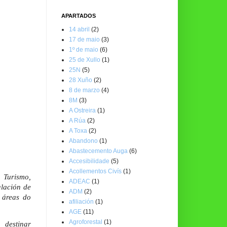
APARTADOS
14 abril
(2)
17 de maio
(3)
1º de maio
(6)
25 de Xullo
(1)
25N
(5)
28 Xuño
(2)
8 de marzo
(4)
8M
(3)
A Ostreira
(1)
A Rúa
(2)
A Toxa
(2)
Abandono
(1)
Abastecemento Auga
(6)
Accesibilidade
(5)
Acollementos Civís
(1)
 Turismo,
ADEAC
(1)
alación de
ADM
(2)
s áreas do
afiliación
(1)
AGE
(11)
Agroforestal
(1)
 destinar