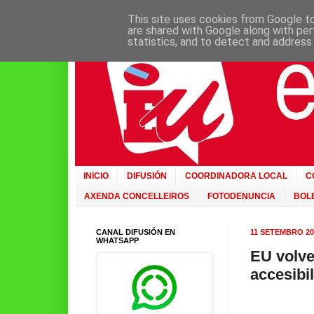
This site uses cookies from Google to 
are shared with Google along with per
statistics, and to detect and address
INICIO
DIFUSIÓN
COORDINADORA LOCAL
C
AXENDA CONCELLEIROS
FOTODENUNCIA
BOLE
CANAL DIFUSIÓN EN
11 SETEMBRO 20
WHATSAPP
EU volve
accesibi