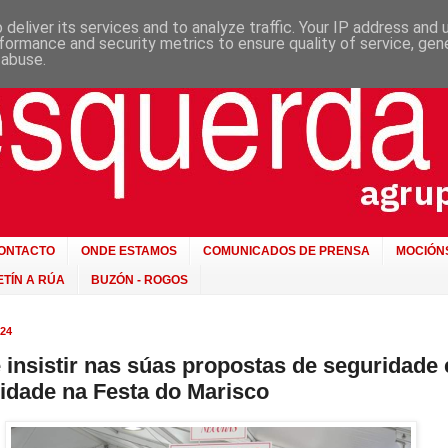
deliver its services and to analyze traffic. Your IP address and
formance and security metrics to ensure quality of service, ge
 abuse.
ONTACTO
ONDE ESTAMOS
COMUNICADOS DE PRENSA
MOCIÓN
TÍN A RÚA
BUZÓN - ROGOS
24
 insistir nas súas propostas de seguridade 
lidade na Festa do Marisco