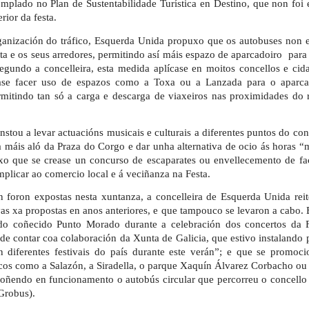
emplado no Plan de Sustentabilidade Turística en Destino, que non foi
rior da festa.
ganización do tráfico, Esquerda Unida propuxo que os autobuses non 
ta e os seus arredores, permitindo así máis espazo de aparcadoiro para
Segundo a concelleira, esta medida aplícase en moitos concellos e cid
ase facer uso de espazos como a Toxa ou a Lanzada para o aparc
rmitindo tan só a carga e descarga de viaxeiros nas proximidades do 
nstou a levar actuacións musicais e culturais a diferentes puntos do con
ta máis aló da Praza do Corgo e dar unha alternativa de ocio ás horas “
uxo que se crease un concurso de escaparates ou envellecemento de f
mplicar ao comercio local e á veciñanza na Festa.
 foron expostas nesta xuntanza, a concelleira de Esquerda Unida rei
ivas xa propostas en anos anteriores, e que tampouco se levaron a cabo. E
 do coñecido Punto Morado durante a celebración dos concertos da F
e contar coa colaboración da Xunta de Galicia, que estivo instalando p
en diferentes festivais do país durante este verán”; e que se promoc
icos como a Salazón, a Siradella, o parque Xaquín Álvarez Corbacho ou
poñendo en funcionamento o autobús circular que percorreu o concello
Grobus).