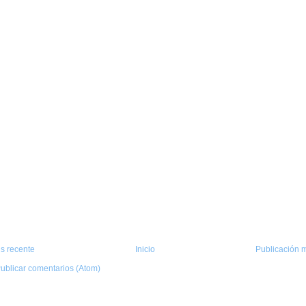
s recente
Inicio
Publicación m
ublicar comentarios (Atom)