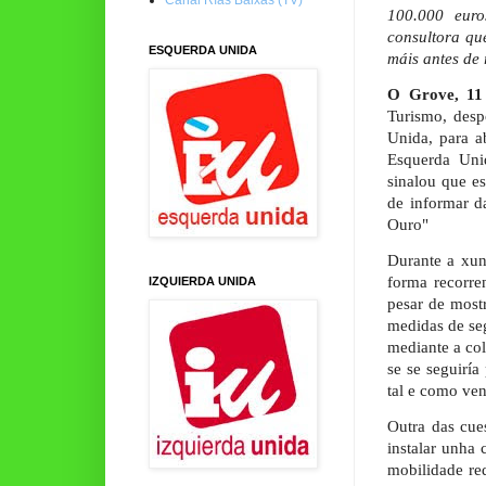
100.000 euro
consultora qu
ESQUERDA UNIDA
máis antes de 
O Grove, 11
Turismo, desp
Unida, para a
Esquerda Unid
sinalou que e
de informar d
Ouro"
Durante a xun
forma recorre
IZQUIERDA UNIDA
pesar de mostr
medidas de seg
mediante a co
se se seguiría
tal e como ven
Outra das cue
instalar unha 
mobilidade re