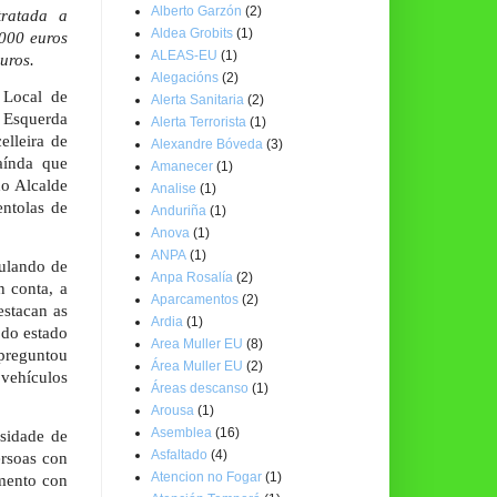
Alberto Garzón
(2)
tratada a
Aldea Grobits
(1)
.000 euros
ALEAS-EU
(1)
uros.
Alegacións
(2)
 Local de
Alerta Sanitaria
(2)
 Esquerda
Alerta Terrorista
(1)
elleira de
Alexandre Bóveda
(3)
aínda que
Amanecer
(1)
do Alcalde
Analise
(1)
entolas de
Anduriña
(1)
Anova
(1)
ANPA
(1)
ulando de
Anpa Rosalía
(2)
n conta, a
Aparcamentos
(2)
estacan as
Ardia
(1)
 do estado
Area Muller EU
(8)
 preguntou
Área Muller EU
(2)
 vehículos
Áreas descanso
(1)
Arousa
(1)
Asemblea
(16)
esidade de
Asfaltado
(4)
ersoas con
Atencion no Fogar
(1)
amento con