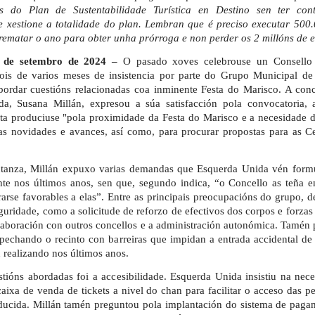
s do Plan de Sustentabilidade Turística en Destino sen ter con
e xestione a totalidade do plan. Lembran que é preciso executar 500
rematar o ano para obter unha prórroga e non perder os 2 millóns de e
 de setembro de 2024 –
O pasado xoves celebrouse un Consello
ois de varios meses de insistencia por parte do Grupo Municipal de
bordar cuestións relacionadas coa inminente Festa do Marisco. A conc
a, Susana Millán, expresou a súa satisfacción pola convocatoria, 
sta produciuse "pola proximidade da Festa do Marisco e a necesidade 
as novidades e avances, así como, para procurar propostas para as C
tanza, Millán expuxo varias demandas que Esquerda Unida vén form
nte nos últimos anos, sen que, segundo indica, “o Concello as teña e
arse favorables a elas”. Entre as principais preocupacións do grupo, d
uridade, como a solicitude de reforzo de efectivos dos corpos e forzas
laboración con outros concellos e a administración autonómica. Tamén
 pechando o recinto con barreiras que impidan a entrada accidental de
 realizando nos últimos anos.
stións abordadas foi a accesibilidade. Esquerda Unida insistiu na nec
caixa de venda de tickets a nivel do chan para facilitar o acceso das p
ducida. Millán tamén preguntou pola implantación do sistema de pag