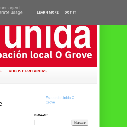
 user-agent
nerate usage
LEARN MORE
GOT IT
S
ROGOS E PREGUNTAS
Esquerda Unida O
e
Grove
BUSCAR