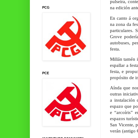
pulseira, cont
na edición ante
PCG
En canto á or
na zona da fes
particulares. 
Grove poderí
autobuses, pe
festa.
Millán tamén i
espallar a fes
festa, e prop
PCE
propósito de i
Aínda que non
outras iniciat
a instalación
espazo que pod
e “arcoíris” 
espazos turíst
San Vicente, 
verán (antigo 