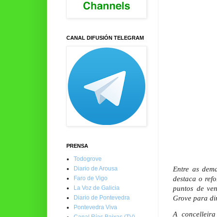
CANAL DIFUSIÓN TELEGRAM
PRENSA
Todogrove
Entre as dem
Diario de Arousa
destaca o ref
Faro de Vigo
puntos de ven
La Voz de Galicia
Grove para di
Diario de Pontevedra
Pontevedra Viva
A concelleir
Canal Rías Baixas (TV)