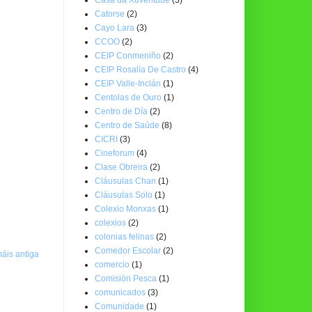
Catorse
(2)
Cayo Lara
(3)
CCOO
(2)
CEIP Conmeniño
(2)
CEIP Rosalía De Castro
(4)
CEIP Valle-Inclán
(1)
Centolas de Ouro
(1)
Centro de Día
(2)
Centro de Saúde
(8)
CICRI
(3)
Cineforum
(4)
Clase Obreira
(2)
Cláusulas Chan
(1)
Cláusulas Solo
(1)
Colexio Monxas
(1)
colexios
(2)
colonias felinas
(2)
Comedor Escolar
(2)
áis antiga
comercio
(1)
Comisión Pesca
(1)
comunicados
(3)
Comunidade
(1)