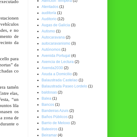
Atención Temperá
(1)
 executado
Atentados
(1)
auditoría
(1)
estacionen
Auditorio
(12)
 vehículos
Augas de Galicia
(3)
ades, e no
Autismo
(1)
amento de
Autocaravana
(2)
recinto da
autocaravanismo
(3)
Autónomos
(1)
Avenida Portugal
(4)
cello para
Axencia de Lectura
(2)
mortas” da
Axenda2030
(2)
achadas co
Axuda a Domicilio
(3)
Balaustrada Castelao
(1)
Balaustrada Paseo Lordelo
(1)
tera tamén
baldosas
(2)
ntre elas,
Balea
(1)
esta, “un
Bancos
(1)
untos lila
Bandeiras Azuis
(2)
ionasen os
Baños Públicos
(1)
 a zona de
Barrio de Meloxo
(2)
 durante o
Bateeiros
(1)
Beiramar
(4)