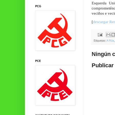
Esquerda Uni
PCG
comprometéndo
veciños e veci
[
descargar Re
Etiquetas:
A Rúa
Ningún c
PCE
Publicar