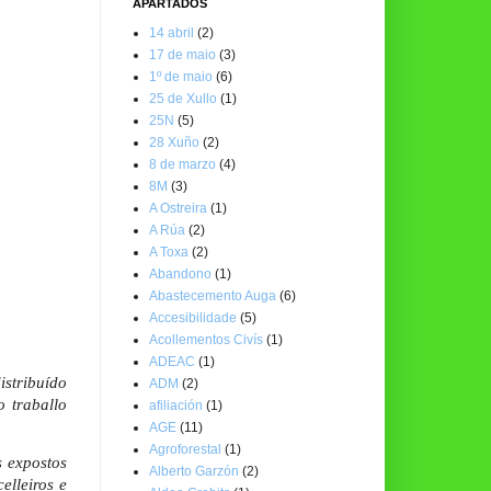
APARTADOS
14 abril
(2)
17 de maio
(3)
1º de maio
(6)
25 de Xullo
(1)
25N
(5)
28 Xuño
(2)
8 de marzo
(4)
8M
(3)
A Ostreira
(1)
A Rúa
(2)
A Toxa
(2)
Abandono
(1)
Abastecemento Auga
(6)
Accesibilidade
(5)
Acollementos Civís
(1)
ADEAC
(1)
istribuído
ADM
(2)
 traballo
afiliación
(1)
AGE
(11)
Agroforestal
(1)
s expostos
Alberto Garzón
(2)
elleiros e