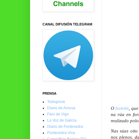
CANAL DIFUSIÓN TELEGRAM
PRENSA
Todogrove
O
boletín
, que
Diario de Arousa
na rúa en for
Faro de Vigo
realizado polo
La Voz de Galicia
Diario de Pontevedra
Nas súas oito
Pontevedra Viva
nos plenos, d
Canal Rías Baixas (TV)