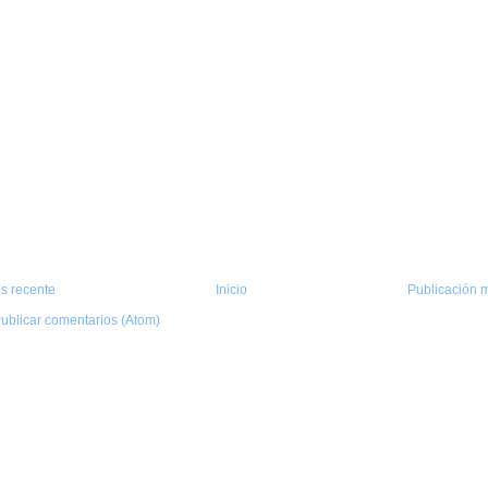
s recente
Inicio
Publicación m
ublicar comentarios (Atom)