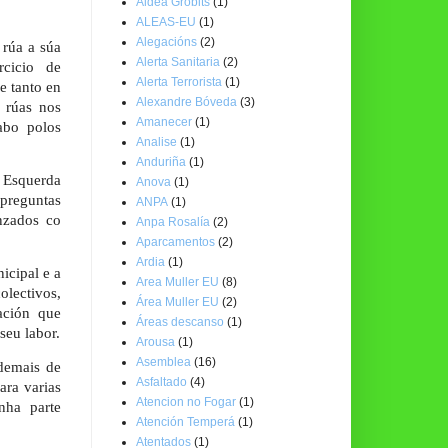
Aldea Grobits
(1)
ALEAS-EU
(1)
Alegacións
(2)
rúa a súa
Alerta Sanitaria
(2)
rcicio de
Alerta Terrorista
(1)
e tanto en
Alexandre Bóveda
(3)
 rúas nos
Amanecer
(1)
cabo polos
Analise
(1)
Anduriña
(1)
, Esquerda
Anova
(1)
 preguntas
ANPA
(1)
nzados co
Anpa Rosalía
(2)
Aparcamentos
(2)
Ardia
(1)
icipal e a
Area Muller EU
(8)
olectivos,
Área Muller EU
(2)
ación que
Áreas descanso
(1)
seu labor.
Arousa
(1)
Asemblea
(16)
demais de
Asfaltado
(4)
ara varias
Atencion no Fogar
(1)
nha parte
Atención Temperá
(1)
Atentados
(1)