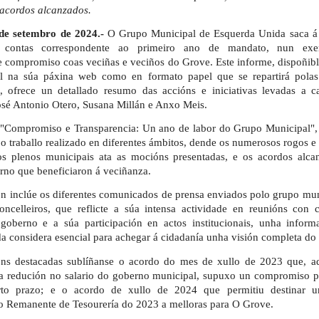
 acordos alcanzados.
de setembro de 2024.-
O Grupo Municipal de Esquerda Unida saca á 
e contas correspondente ao primeiro ano de mandato, nun exe
e compromiso coas veciñas e veciños do Grove. Este informe, dispoñibl
al na súa páxina web como en formato papel que se repartirá polas
s, ofrece un detallado resumo das accións e iniciativas levadas a 
osé Antonio Otero, Susana Millán e Anxo Meis.
o "Compromiso e Transparencia: Un ano de labor do Grupo Municipal"
o traballo realizado en diferentes ámbitos, dende os numerosos rogos e
s plenos municipais ata as mocións presentadas, e os acordos alca
rno que beneficiaron á veciñanza.
én inclúe os diferentes comunicados de prensa enviados polo grupo mun
ncelleiros, que reflicte a súa intensa actividade en reunións con c
goberno e a súa participación en actos institucionais, unha inform
 considera esencial para achegar á cidadanía unha visión completa do 
óns destacadas sublíñanse o acordo do mes de xullo de 2023 que, a
a redución no salario do goberno municipal, supuxo un compromiso p
rto prazo; e o acordo de xullo de 2024 que permitiu destinar u
 do Remanente de Tesourería do 2023 a melloras para O Grove.