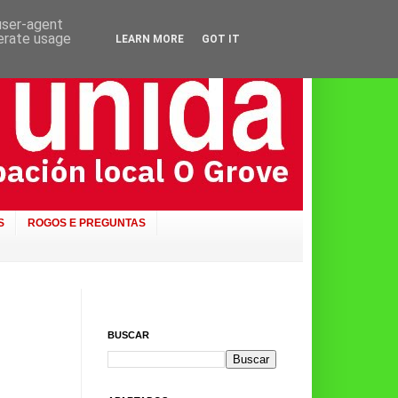
 user-agent
nerate usage
LEARN MORE
GOT IT
S
ROGOS E PREGUNTAS
BUSCAR