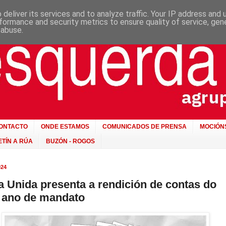
deliver its services and to analyze traffic. Your IP address and
formance and security metrics to ensure quality of service, ge
 abuse.
ONTACTO
ONDE ESTAMOS
COMUNICADOS DE PRENSA
MOCIÓN
TÍN A RÚA
BUZÓN - ROGOS
24
 Unida presenta a rendición de contas do
 ano de mandato