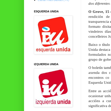
dos diferentes
O Grove, 15 
ESQUERDA UNIDA
rendición d
transparencia 
formato dixit
vindeiros día
concelleiros J
Baixo o títul
Unida destaca 
formulados no
grupo de gobe
IZQUIERDA UNIDA
O boletín tam
axenda dos co
encontros co 
Esquerda Unida
Entre as acci
ocasionar unh
accións a cu
significativa