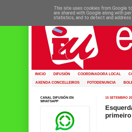
This site uses cookies from Google to 
are shared with Google along with per
statistics, and to detect and address
INICIO
DIFUSIÓN
COORDINADORA LOCAL
C
AXENDA CONCELLEIROS
FOTODENUNCIA
BOLE
CANAL DIFUSIÓN EN
15 SETEMBRO 20
WHATSAPP
Esquerda
primeiro