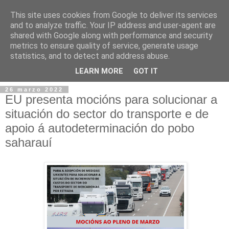
This site uses cookies from Google to deliver its services
and to analyze traffic. Your IP address and user-agent are
shared with Google along with performance and security
metrics to ensure quality of service, generate usage
statistics, and to detect and address abuse.
▼
LEARN MORE
GOT IT
26 marzo 2022
EU presenta mocións para solucionar a
situación do sector do transporte e de
apoio á autodeterminación do pobo
saharauí