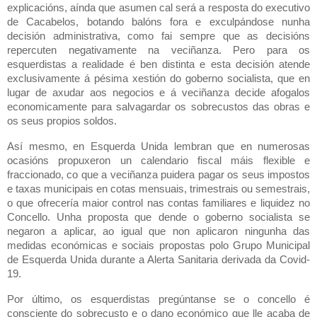
explicacións, aínda que asumen cal será a resposta do executivo
de Cacabelos, botando balóns fora e exculpándose nunha
decisión administrativa, como fai sempre que as decisións
repercuten negativamente na veciñanza. Pero para os
esquerdistas a realidade é ben distinta e esta decisión atende
exclusivamente á pésima xestión do goberno socialista, que en
lugar de axudar aos negocios e á veciñanza decide afogalos
economicamente para salvagardar os sobrecustos das obras e
os seus propios soldos.
Así mesmo, en Esquerda Unida lembran que en numerosas
ocasións propuxeron un calendario fiscal máis flexible e
fraccionado, co que a veciñanza puidera pagar os seus impostos
e taxas municipais en cotas mensuais, trimestrais ou semestrais,
o que ofrecería maior control nas contas familiares e liquidez no
Concello. Unha proposta que dende o goberno socialista se
negaron a aplicar, ao igual que non aplicaron ningunha das
medidas económicas e sociais propostas polo Grupo Municipal
de Esquerda Unida durante a Alerta Sanitaria derivada da Covid-
19.
Por último, os esquerdistas pregúntanse se o concello é
consciente do sobrecusto e o dano económico que lle acaba de