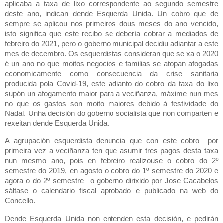
aplicaba a taxa de lixo correspondente ao segundo semestre
deste ano, indican dende Esquerda Unida. Un cobro que de
sempre se aplicou nos primeiros dous meses do ano vencido,
isto significa que este recibo se debería cobrar a mediados de
febreiro do 2021, pero o goberno municipal decidiu adiantar a este
mes de decembro. Os esquerdistas consideran que se xa o 2020
é un ano no que moitos negocios e familias se atopan afogadas
economicamente como consecuencia da crise sanitaria
producida pola Covid-19, este adianto do cobro da taxa do lixo
supón un afogamento maior para a veciñanza, máxime nun mes
no que os gastos son moito maiores debido á festividade do
Nadal. Unha decisión do goberno socialista que non comparten e
rexeitan dende Esquerda Unida.
A agrupación esquerdista denuncia que con este cobro –por
primeira vez a veciñanza ten que asumir tres pagos desta taxa
nun mesmo ano, pois en febreiro realizouse o cobro do 2º
semestre do 2019, en agosto o cobro do 1º semestre do 2020 e
agora o do 2º semestre– o goberno dirixido por Jose Cacabelos
sáltase o calendario fiscal aprobado e publicado na web do
Concello.
Dende Esquerda Unida non entenden esta decisión, e pedirán