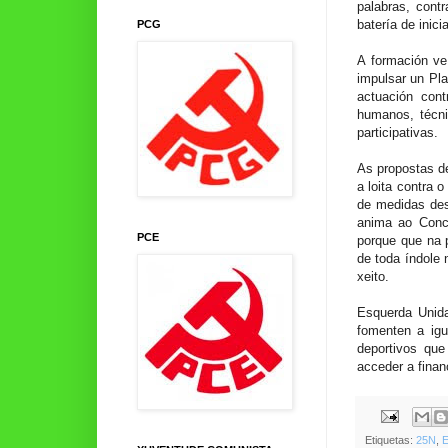
palabras, cont
batería de inic
PCG
A formación ve
impulsar un Pla
actuación con
humanos, técni
participativas.
As propostas de
a loita contra 
de medidas dest
anima ao Conce
PCE
porque que na p
de toda índole 
xeito.
Esquerda Unid
fomenten a igu
deportivos qu
acceder a fina
Etiquetas:
25N
,
E