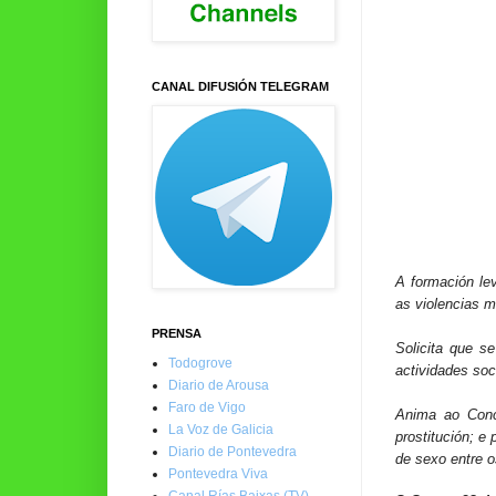
CANAL DIFUSIÓN TELEGRAM
A formación lev
as violencias m
PRENSA
Solicita que s
Todogrove
actividades soci
Diario de Arousa
Faro de Vigo
Anima ao Conce
La Voz de Galicia
prostitución; e
Diario de Pontevedra
de sexo entre 
Pontevedra Viva
Canal Rías Baixas (TV)