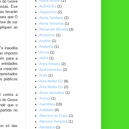
Aldea Grobits
(1)
o do Grove
ALEAS-EU
(1)
histas.
Ese
as levarán
Alegacións
(2)
 para que O
Alerta Sanitaria
(2)
nxe de ser
Alerta Terrorista
(1)
pliquen ao
Alexandre Bóveda
(3)
Amanecer
(1)
Analise
(1)
Anduriña
(1)
a inaudita
Anova
(1)
ao imposto
ANPA
(1)
ión para a
 entidades
Anpa Rosalía
(2)
a creación
Aparcamentos
(2)
depositados
Ardia
(1)
s públicos
Area Muller EU
(8)
Área Muller EU
(2)
Áreas descanso
(1)
l contra a
Arousa
(1)
o do Grove
Asemblea
(16)
ende que o
Asfaltado
(4)
partida no
Atencion no Fogar
(1)
Atención Temperá
(1)
non só das
Atentados
(1)