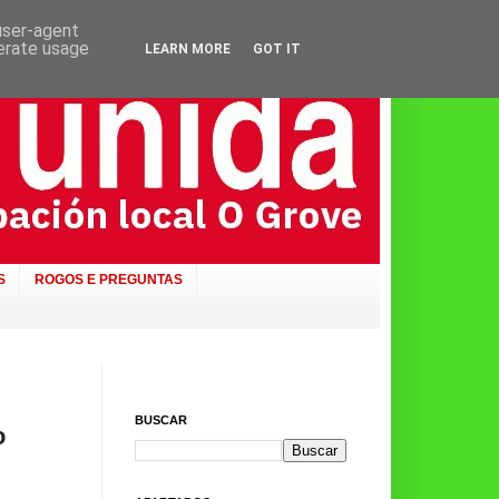
 user-agent
nerate usage
LEARN MORE
GOT IT
S
ROGOS E PREGUNTAS
BUSCAR
o