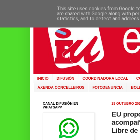
This site uses cookies from Google to 
are shared with Google along with per
statistics, and to detect and address
INICIO
DIFUSIÓN
COORDINADORA LOCAL
C
AXENDA CONCELLEIROS
FOTODENUNCIA
BOLE
CANAL DIFUSIÓN EN
29 OUTUBRO 20
WHATSAPP
EU propó
acompañe
Libre de