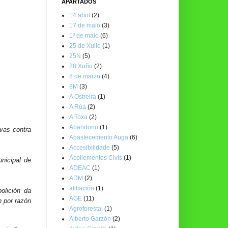
APARTADOS
14 abril
(2)
17 de maio
(3)
1º de maio
(6)
25 de Xullo
(1)
25N
(5)
28 Xuño
(2)
8 de marzo
(4)
8M
(3)
A Ostreira
(1)
A Rúa
(2)
A Toxa
(2)
Abandono
(1)
ivas contra
Abastecemento Auga
(6)
Accesibilidade
(5)
Acollementos Civís
(1)
nicipal de
ADEAC
(1)
ADM
(2)
afiliación
(1)
olición da
AGE
(11)
n por razón
Agroforestal
(1)
Alberto Garzón
(2)