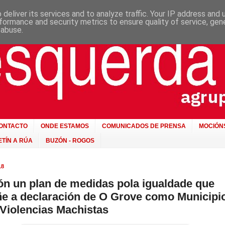
deliver its services and to analyze traffic. Your IP address and
formance and security metrics to ensure quality of service, ge
 abuse.
ONTACTO
ONDE ESTAMOS
COMUNICADOS DE PRENSA
MOCIÓN
TÍN A RÚA
BUZÓN - ROGOS
18
n un plan de medidas pola igualdade que
 a declaración de O Grove como Municipi
 Violencias Machistas