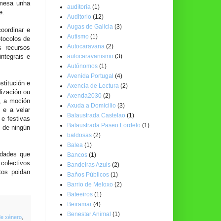
 mesa unha
auditoría
(1)
de.
Auditorio
(12)
Augas de Galicia
(3)
oordinar e
Autismo
(1)
otocolos de
Autocaravana
(2)
s recursos
autocaravanismo
(3)
ntegrais e
Autónomos
(1)
Avenida Portugal
(4)
stitución e
Axencia de Lectura
(2)
lización ou
Axenda2030
(2)
s, a moción
Axuda a Domicilio
(3)
 e a velar
Balaustrada Castelao
(1)
 e festivas
Balaustrada Paseo Lordelo
(1)
s de ningún
baldosas
(2)
Balea
(1)
idades que
Bancos
(1)
colectivos
Bandeiras Azuis
(2)
tos poidan
Baños Públicos
(1)
Barrio de Meloxo
(2)
Bateeiros
(1)
Beiramar
(4)
Benestar Animal
(1)
de xénero
,