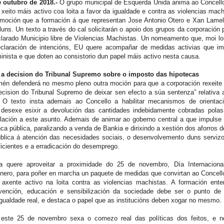
e outubro de 2018.-
O grupo municipal de Esquerda Unida anima ao Concell
 xeito máis activo coa loita a favor da igualdade e contra as violencias mac
 moción que a formación á que representan Jose Antonio Otero e Xan Lamel
luns. Un texto a través do cal solicitarán o apoio dos grupos da corporación
larado Municipio libre de Violencias Machistas.
Un nomeamento que, moi lo
claración de intencións, EU quere acompañar de medidas activias que im
nista e que doten ao consistorio dun papel máis activo nesta causa.
 a decision do Tribunal Supremo sobre o imposto das hipotecas
mén defenderá no mesmo pleno outra moción para que a corporación rexeite “
ecision do Tribunal Supremo de deixar sen efecto a súa sentenza” relativa 
 O texto insta ademais ao Concello a habilitar mecanismos de orientac
desexe esixir a devolución das cantidades indebidamente cobradas polas
elación a este asunto. Ademais de animar ao goberno central a que impulse 
ca pública, paralizando a venda de Bankia e dirixindo a xestión dos aforros 
blica á atención das necesidades sociais, o desenvolvemento duns servizo
ficientes e a erradicación do desemprego.
a quere aproveitar a proximidade do 25 de novembro, Día Internaciona
énero, para poñer en marcha un paquete de medidas que convirtan ao Concell
 axente activo na loita contra as violencias machistas. A formación ent
evención, educación e sensibilización da sociedade debe ser o punto de 
gualdade real, e destaca o papel que as institucións deben xogar no mesmo.
 este 25 de novembro sexa o comezo real das políticas dos feitos, e 