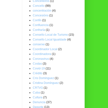
Concelleiros
(1)
Concello
(99)
concentración
(4)
Concesións
(1)
Confín
(1)
Confluencia
(1)
Confraría
(1)
Consello Local de Turismo
(15)
Consello Local Igualdade
(4)
conserxe
(1)
Coordinador Local
(2)
Coordinadora
(1)
Coronavirus
(4)
Costas
(3)
Covid-19
(11)
Crédito
(3)
Cris Dominguez
(1)
Cristina Domínguez
(2)
CRTVG
(1)
Cuba
(1)
Cultura
(7)
Denuncia
(37)
Deporte
(13)