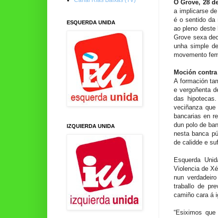
O Grove, 28 d
a implicarse de
é o sentido da
ESQUERDA UNIDA
ao pleno deste 
Grove sexa dec
unha simple de
movemento femi
Moción contra
A formación ta
e vergoñenta d
das hipotecas.
veciñanza que 
bancarias en r
dun polo de ban
IZQUIERDA UNIDA
nesta banca pú
de calidde e su
Esquerda Unid
Violencia de X
nun verdadeiro
traballo de pr
camiño cara á i
“Esiximos que