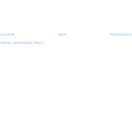
s recente
Inicio
Publicación m
ublicar comentarios (Atom)