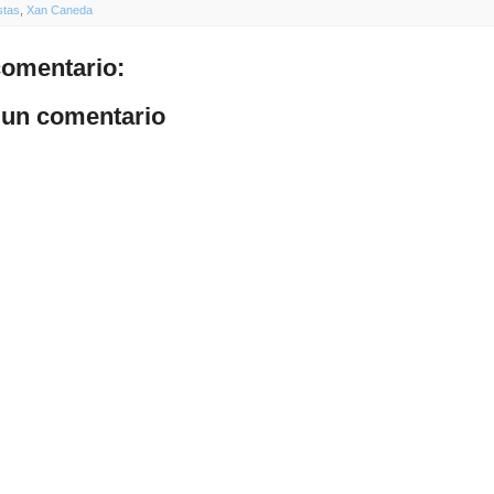
stas
,
Xan Caneda
omentario:
 un comentario