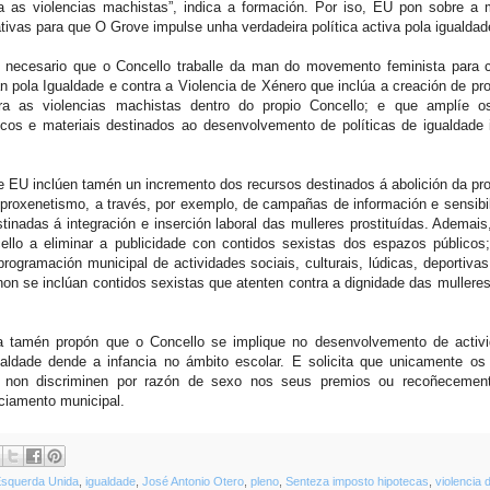
ra as violencias machistas”, indica a formación. Por iso, EU pon sobre a
iativas para que O Grove impulse unha verdadeira política activa pola igualda
 necesario que o Concello traballe da man do movemento feminista para c
n pola Igualdade e contra a Violencia de Xénero que inclúa a creación de pr
tra as violencias machistas dentro do propio Concello; e que amplíe o
cos e materiais destinados ao desenvolvemento de políticas de igualdade i
 EU inclúen tamén un incremento dos recursos destinados á abolición da pro
o proxenetismo, a través, por exemplo, de campañas de información e sensibi
inadas á integración e inserción laboral das mulleres prostituídas. Ademai
llo a eliminar a publicidade con contidos sexistas dos espazos públicos;
rogramación municipal de actividades sociais, culturais, lúdicas, deportivas
non se inclúan contidos sexistas que atenten contra a dignidade das mullere
a tamén propón que o Concello se implique no desenvolvemento de activ
aldade dende a infancia no ámbito escolar. E solicita que unicamente os 
e non discriminen por razón de sexo nos seus premios ou recoñecemen
nciamento municipal.
squerda Unida
,
igualdade
,
José Antonio Otero
,
pleno
,
Senteza imposto hipotecas
,
violencia 