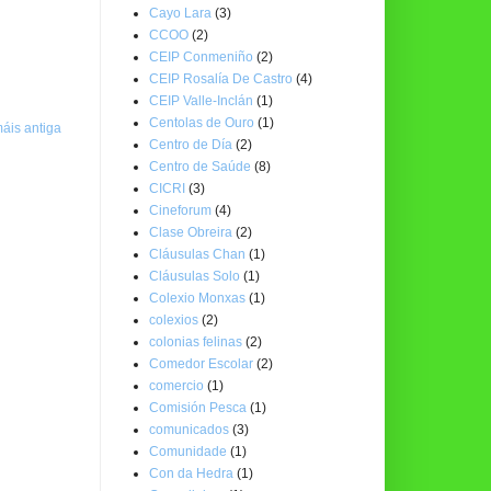
Cayo Lara
(3)
CCOO
(2)
CEIP Conmeniño
(2)
CEIP Rosalía De Castro
(4)
CEIP Valle-Inclán
(1)
Centolas de Ouro
(1)
áis antiga
Centro de Día
(2)
Centro de Saúde
(8)
CICRI
(3)
Cineforum
(4)
Clase Obreira
(2)
Cláusulas Chan
(1)
Cláusulas Solo
(1)
Colexio Monxas
(1)
colexios
(2)
colonias felinas
(2)
Comedor Escolar
(2)
comercio
(1)
Comisión Pesca
(1)
comunicados
(3)
Comunidade
(1)
Con da Hedra
(1)