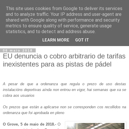
This site uses cookies from Google to deliver its services
and to analyze traffic. Your IP address and user-agent are
shared with Google along with performance and security
metrics to ensure quality of service, generate usage
statistics, and to detect and address abuse.
▼
LEARN MORE
GOT IT
06 maio 2018
EU denuncia o cobro arbitrario de tarifas
inexistentes para as pistas de pádel
A pesar de que a ordenanza que regula o prezo de uso destas
instalacións deportivas aínda non entrou en vigor, hai semanas que xa se
cobra aos usuarios
Os prezos que están a aplicarse non se corresponden cos recollidos na
ordenanza que foi aprobada en pleno
O Grove, 5 de maio de 2018.-
O