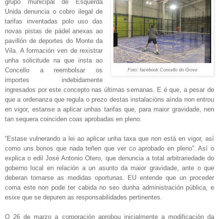
grupo municipal de Esquerda
Unida denuncia o cobro ilegal de
tarifas inventadas polo uso das
novas pistas de pádel anexas ao
pavillón de deportes do Monte da
Vila. A formación ven de rexistrar
unha solicitude na que insta ao
Concello a reembolsar os
Foto: facebook Concello do Grove
importes indebidamente
ingresados por este concepto nas últimas semanas. E é que, a pesar de
que a ordenanza que regula o prezo destas instalacións aínda non entrou
en vigor, estanse a aplicar unhas tarifas que, para maior gravidade, nen
tan sequera coinciden coas aprobadas en pleno.
“Estase vulnerando a lei ao aplicar unha taxa que non está en vigor, así
como uns bonos que nada teñen que ver co aprobado en pleno”. Así o
explica o edil José Antonio Otero, que denuncia a total arbitrariedade do
goberno local en relación a un asunto da maior gravidade, ante o que
deberan tomarse as medidas oportunas. EU entende que un proceder
coma este non pode ter cabida no seo dunha administración pública, e
esixe que se depuren as responsabilidades pertinentes.
O 26 de marzo a corporación aprobou inicialmente a modificación da