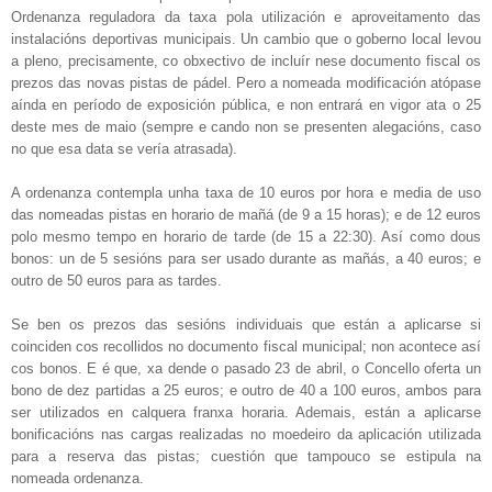
Ordenanza reguladora da taxa pola utilización e aproveitamento das
instalacións deportivas municipais. Un cambio que o goberno local levou
a pleno, precisamente, co obxectivo de incluír nese documento fiscal os
prezos das novas pistas de pádel. Pero a nomeada modificación atópase
aínda en período de exposición pública, e non entrará en vigor ata o 25
deste mes de maio (sempre e cando non se presenten alegacións, caso
no que esa data se vería atrasada).
A ordenanza contempla unha taxa de 10 euros por hora e media de uso
das nomeadas pistas en horario de mañá (de 9 a 15 horas); e de 12 euros
polo mesmo tempo en horario de tarde (de 15 a 22:30). Así como dous
bonos: un de 5 sesións para ser usado durante as mañás, a 40 euros; e
outro de 50 euros para as tardes.
Se ben os prezos das sesións individuais que están a aplicarse si
coinciden cos recollidos no documento fiscal municipal; non acontece así
cos bonos. E é que, xa dende o pasado 23 de abril, o Concello oferta un
bono de dez partidas a 25 euros; e outro de 40 a 100 euros, ambos para
ser utilizados en calquera franxa horaria. Ademais, están a aplicarse
bonificacións nas cargas realizadas no moedeiro da aplicación utilizada
para a reserva das pistas; cuestión que tampouco se estipula na
nomeada ordenanza.