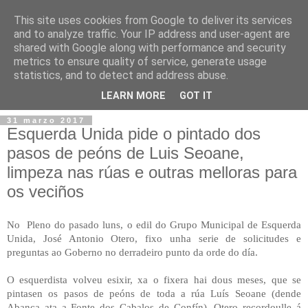
This site uses cookies from Google to deliver its services
and to analyze traffic. Your IP address and user-agent are
shared with Google along with performance and security
metrics to ensure quality of service, generate usage
statistics, and to detect and address abuse.
▼
LEARN MORE
GOT IT
31 marzo 2017
Esquerda Unida pide o pintado dos
pasos de peóns de Luis Seoane,
limpeza nas rúas e outras melloras para
os veciños
No Pleno do pasado luns, o edil do Grupo Municipal de Esquerda
Unida, José Antonio Otero, fixo unha serie de solicitudes e
preguntas ao Goberno no derradeiro punto da orde do día.
O esquerdista volveu esixir, xa o fixera hai dous meses, que se
pintasen os pasos de peóns de toda a rúa Luís Seoane (dende
Abanca ata a Fonte dos Cabalos de Confín). Otero recordoulle á