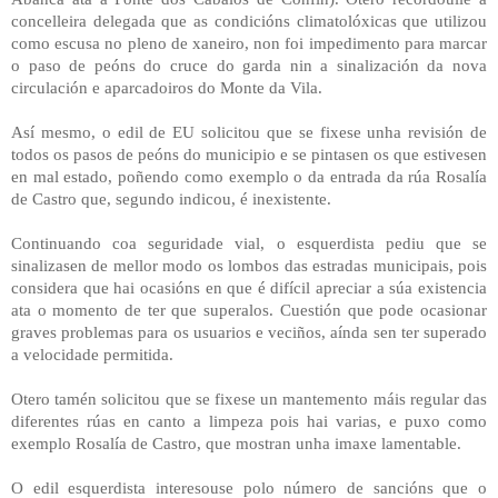
concelleira delegada que as condicións climatolóxicas que utilizou
como escusa no pleno de xaneiro, non foi impedimento para marcar
o paso de peóns do cruce do garda nin a sinalización da nova
circulación e aparcadoiros do Monte da Vila.
Así mesmo, o edil de EU solicitou que se fixese unha revisión de
todos os pasos de peóns do municipio e se pintasen os que estivesen
en mal estado, poñendo como exemplo o da entrada da rúa Rosalía
de Castro que, segundo indicou, é inexistente.
Continuando coa seguridade vial, o esquerdista pediu que se
sinalizasen de mellor modo os lombos das estradas municipais, pois
considera que hai ocasións en que é difícil apreciar a súa existencia
ata o momento de ter que superalos. Cuestión que pode ocasionar
graves problemas para os usuarios e veciños, aínda sen ter superado
a velocidade permitida.
Otero tamén solicitou que se fixese un mantemento máis regular das
diferentes rúas en canto a limpeza pois hai varias, e puxo como
exemplo Rosalía de Castro, que mostran unha imaxe lamentable.
O edil esquerdista interesouse polo número de sancións que o