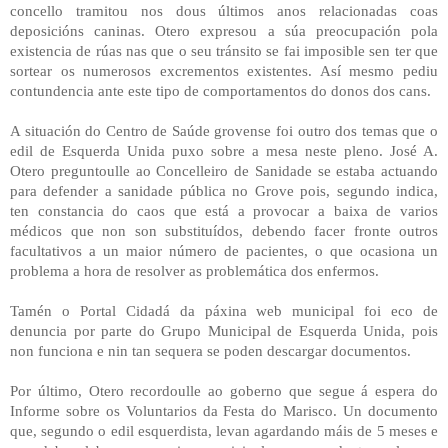
concello tramitou nos dous últimos anos relacionadas coas
deposicións caninas. Otero expresou a súa preocupación pola
existencia de rúas nas que o seu tránsito se fai imposible sen ter que
sortear os numerosos excrementos existentes. Así mesmo pediu
contundencia ante este tipo de comportamentos do donos dos cans.
A situación do Centro de Saúde grovense foi outro dos temas que o
edil de Esquerda Unida puxo sobre a mesa neste pleno. José A.
Otero preguntoulle ao Concelleiro de Sanidade se estaba actuando
para defender a sanidade pública no Grove pois, segundo indica,
ten constancia do caos que está a provocar a baixa de varios
médicos que non son substituídos, debendo facer fronte outros
facultativos a un maior número de pacientes, o que ocasiona un
problema a hora de resolver as problemática dos enfermos.
Tamén o Portal Cidadá da páxina web municipal foi eco de
denuncia por parte do Grupo Municipal de Esquerda Unida, pois
non funciona e nin tan sequera se poden descargar documentos.
Por último, Otero recordoulle ao goberno que segue á espera do
Informe sobre os Voluntarios da Festa do Marisco. Un documento
que, segundo o edil esquerdista, levan agardando máis de 5 meses e