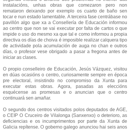
instalacións, unhas obras que comezaron pero non
remataron deixando por exemplo os cuarto de baño sen
tocar e nun estado lamentable. A terceira fase centrábase no
pavillón algo que xa a Consellería de Educación informou
ao centro que non se vai executar por falta de cartos o que
impide o uso do mesmo xa que tal e como informou a propia
directiva os días de choiva é imposible realizar calquera tipo
de actividade pola acumulación de auga no chan e outros
días, o profesor vese obrigado a pasar a fregona antes de
iniciar as clases.
O propio conselleiro de Educación, Jesús Vázquez, visitou
en dúas ocasións o centro, curiosamente sempre en época
pre electoral, insistindo no compromiso da Xunta para
executar estas obras. Agora, pasadas as eleccións
esquécense as promesas e o anuncian que o centro
continuará sen amañar.
O segundo dos centros visitados polos deputados de AGE,
o CEIP O Cruceiro de Vilalonga (Sanxenxo) o deterioro, as
deficiencias e os incumprimentos por parte da Xunta de
Galicia repítense. O goberno galego anunciou hai seis anos