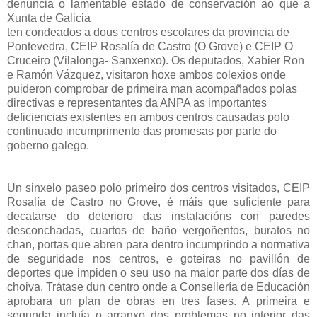
denuncia o lamentable estado de conservación ao que a
Xunta de Galicia
ten condeados a dous centros escolares da provincia de
Pontevedra, CEIP Rosalía de Castro (O Grove) e CEIP O
Cruceiro (Vilalonga- Sanxenxo). Os deputados, Xabier Ron
e Ramón Vázquez, visitaron hoxe ambos colexios onde
puideron comprobar de primeira man acompañados polas
directivas e representantes da ANPA as importantes
deficiencias existentes en ambos centros causadas polo
continuado incumprimento das promesas por parte do
goberno galego.
Un sinxelo paseo polo primeiro dos centros visitados, CEIP
Rosalía de Castro no Grove, é máis que suficiente para
decatarse do deterioro das instalacións con paredes
desconchadas, cuartos de baño vergoñentos, buratos no
chan, portas que abren para dentro incumprindo a normativa
de seguridade nos centros, e goteiras no pavillón de
deportes que impiden o seu uso na maior parte dos días de
choiva. Trátase dun centro onde a Consellería de Educación
aprobara un plan de obras en tres fases. A primeira e
segunda incluía o arranxo dos problemas no interior das