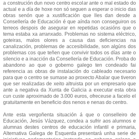
a construción dun novo centro escolar ante o mal estado do
actual e a día de hoxe non só seguen a esperar o inicio das
obras senón que a xustificación que lles dan desde a
Consellería de Educación é que aínda non conseguiron os
terreos despois de asegurar en repetidas ocasións que o
tema estaba xa arranxado. Problemas no sistema eléctrico,
goteiras, malos olores a causa das deficiencias na
canalización, problemas de accesibilidade, son algúns dos
problemas cos que teñen que convivir todos os días ante o
silencio e a inacción da Consellería de Educación. Proba do
abandono ao que o goberno galego ten condeado fai
referencia as obras de instalación do cableado necesario
para que o centro se sumase ao proxecto Abalar que tiveron
que ser realizadas de xeito altruista por un empresario que
ante a negativa da Xunta de Galicia a executar esta obra
cun custe aproximado de 3.000 euros, ofreceuse a facelo el
gratuitamente en beneficio dos nenos e nenas do centro.
Ante esta vergoñenta situación á que o conselleiro de
Educación, Jesús Vázquez, condea a sufrir aos alumnos e
alumnas destes centros de educación infantil e primaria,
Alternativa Galega de Esquerda presentará unha serie de