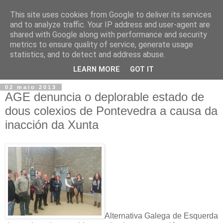
This site uses cookies from Google to deliver its services
and to analyze traffic. Your IP address and user-agent are
shared with Google along with performance and security
metrics to ensure quality of service, generate usage
statistics, and to detect and address abuse.
▼
LEARN MORE
GOT IT
02 maio 2013
AGE denuncia o deplorable estado de
dous colexios de Pontevedra a causa da
inacción da Xunta
Alternativa Galega de Esquerda