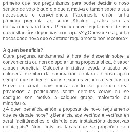
primeiro que nos preguntamos para poder decidir o noso
sentido de voto é que é o que a motiva e tamén sobre a súa
necesidade e conveniencia. Facémoslle entón unha
primeira pregunta ao señor Alcalde: ¿cales son as
motivacións para traer a Pleno un novo regulamento de uso
das instlacións deportivas municipais? ¿Obervouse algunha
necesidade nova que o anterior regulamento non recollera?
A quen beneficia?
Outra pregunta fundamental á hora de discernir sobre a
conveniencia ou non de apoiar unha proposta allea, é saber
a quen beneficia. Calqueira iniciativa levada a acabo por
calqueira membro da corporación contará co noso apoio
sempre que os beneficiados sexan os veciños e veciñas do
Grove en xeral, mais nunca cando se pretenda crear
privilexios a particulares sobre dereitos xerais ou se
castigue sen motivo a calquer grupo, maioritario ou
minoritario.
¿A quen beneficia entón a proposta de novo regulamento
que se debate hoxe? ¿Beneficia aos veciños e veciñas en
xeral facilitándolles o disfrute das instalacións deportivas
municipais? Non, pois as taxas que se propoñen son