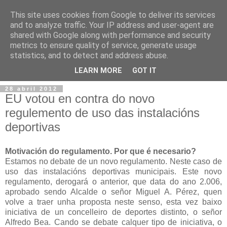
This site uses cookies from Google to deliver its services
and to analyze traffic. Your IP address and user-agent are
shared with Google along with performance and security
metrics to ensure quality of service, generate usage
statistics, and to detect and address abuse.
▼
LEARN MORE
GOT IT
28 abril 2012
EU votou en contra do novo
regulemento de uso das instalacións
deportivas
Motivación do regulamento. Por que é necesario?
Estamos no debate de un novo regulamento. Neste caso de
uso das instalacións deportivas municipais. Este novo
regulamento, derogará o anterior, que data do ano 2.006,
aprobado sendo Alcalde o señor Miguel A. Pérez, quen
volve a traer unha proposta neste senso, esta vez baixo
iniciativa de un concelleiro de deportes distinto, o señor
Alfredo Bea. Cando se debate calquer tipo de iniciativa, o