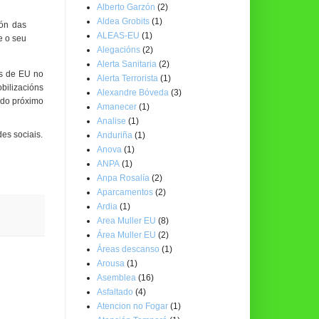
Alberto Garzón
(2)
Aldea Grobits
(1)
ión das
ALEAS-EU
(1)
e o seu
Alegacións
(2)
Alerta Sanitaria
(2)
as de EU no
Alerta Terrorista
(1)
bilizacións
Alexandre Bóveda
(3)
 do próximo
Amanecer
(1)
Analise
(1)
es sociais.
Anduriña
(1)
Anova
(1)
ANPA
(1)
Anpa Rosalía
(2)
Aparcamentos
(2)
Ardia
(1)
Area Muller EU
(8)
Área Muller EU
(2)
Áreas descanso
(1)
Arousa
(1)
Asemblea
(16)
Asfaltado
(4)
Atencion no Fogar
(1)