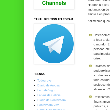
europeos contr
cidadanía o seu 
implantación de
amplo e en profu
CANAL DIFUSIÓN TELEGRAM
Así mesmo quere
Defendemos 
a toda a ci
o mundo. E 
persoas cre
para impulsa
crise.
Esiximos fi
pedagóxicas 
PRENSA
axudas ao e
todo estuda
Todogrove
socioeconóm
Diario de Arousa
alcanzar o 
Faro de Vigo
La Voz de Galicia
Rexeitamos 
Diario de Pontevedra
financiamen
Pontevedra Viva
públicos, a
Canal Rías Baixas (TV)