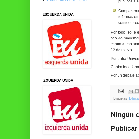
públicos á 
Compartimos
ESQUERDA UNIDA
reformas en
contido prec
Por todo iso, e
seo do movement
contra a implant
12 de marzo.
Por unha Univers
Contra toda form
Por un debate abe
IZQUIERDA UNIDA
Etiquetas:
Educa
Ningún c
Publicar