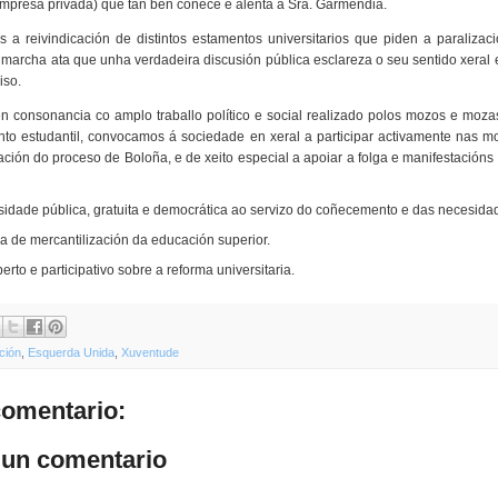
empresa privada) que tan ben coñece e alenta a Sra. Garmendia.
 a reivindicación de distintos estamentos universitarios que piden a paralizac
 marcha ata que unha verdadeira discusión pública esclareza o seu sentido xeral 
iso.
 en consonancia co amplo traballo político e social realizado polos mozos e moz
o estudantil, convocamos á sociedade en xeral a participar activamente nas mo
ación do proceso de Boloña, e de xeito especial a apoiar a folga e manifestacións
idade pública, gratuita e democrática ao servizo do coñecemento e das necesidad
a de mercantilización da educación superior.
rto e participativo sobre a reforma universitaria.
ción
,
Esquerda Unida
,
Xuventude
omentario:
 un comentario