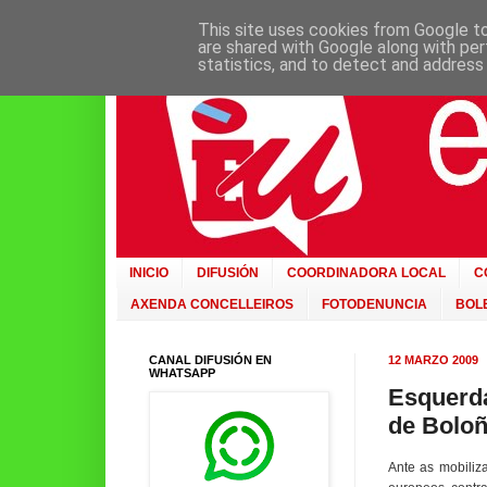
This site uses cookies from Google to 
are shared with Google along with per
statistics, and to detect and address
INICIO
DIFUSIÓN
COORDINADORA LOCAL
C
AXENDA CONCELLEIROS
FOTODENUNCIA
BOLE
CANAL DIFUSIÓN EN
12 MARZO 2009
WHATSAPP
Esquerda
de Bolo
Ante as mobiliz