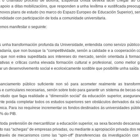
a o chamado proceso de Boloña, Esquerda Unida desexa facer chegar ao c
apoio a ditas mobilizacións, que responden a unha lexítima e xustificada preocu
 novos plans de estudo (no marco do Espazo Europeo de Educación Superior), se
ndidade con participación de toda a comunidade universitaria.
mos manifestar o seguinte:
unha transformación profunda da Universidade, entendida como servizo público
dadanía, que non busque la “competitividade, senón a calidade e a cooperación c
que non estea supeditada aos intereses do mercado, senón orientada á forma
ativas e críticas cunha elevada formación cultural e profesional, como mellor g
r un desenvolvemento social e ecoloxicamente sostible que posibilite unha saída 
nanciamento público suficiente non só para acometer realmente as transfor
e curriculares necesarias, senón sobre todo para garantir un sistema de becas-sa
studo que faga realidade a “dimensión social” da educación superior, asegura
nte poida completar todos os estudos superiores sen obstáculos derivados da sú
ica. Para iso requírese incrementar os fondos destinados ás universidades públi
2% do PIB.
toda pretensión de mercantilizar a educación superior, xa sexa facendo descansa
to nas “achegas” de empresas privadas, ou mediante a apropiación privada dos r
 través de mecanismos como las “spin-off” (transferencias da investigación con