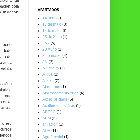
onxunto da
pación pola
APARTADOS
n un debate
14 abril
(2)
17 de maio
(3)
1º de maio
(6)
25 de Xullo
(1)
25N
(5)
 aberto
28 Xuño
(2)
on todo
8 de marzo
(4)
ción de
8M
(3)
arantía
A Ostreira
(1)
real da
A Rúa
(2)
A Toxa
(2)
macións
Abandono
(1)
lario e
Abastecemento Auga
(6)
ndo que
Accesibilidade
(5)
a orixe
Acollementos Civís
(1)
cas ata
ADEAC
(1)
ADM
(2)
r o seu
afiliación
(1)
ecursos
AGE
(11)
 fondos
Agroforestal
(1)