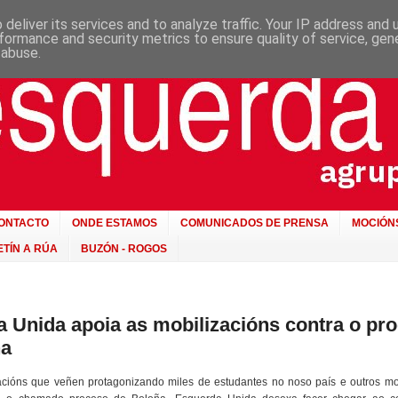
deliver its services and to analyze traffic. Your IP address and
formance and security metrics to ensure quality of service, ge
 abuse.
ONTACTO
ONDE ESTAMOS
COMUNICADOS DE PRENSA
MOCIÓN
TÍN A RÚA
BUZÓN - ROGOS
 Unida apoia as mobilizacións contra o pr
ña
acións que veñen protagonizando miles de estudantes no noso país e outros mo