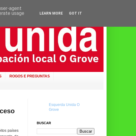
 user-agent
nerate usage
LEARN MORE
GOT IT
S
ROGOS E PREGUNTAS
Esquerda Unida O
oceso
Grove
BUSCAR
itos países