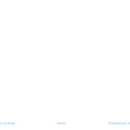
s recente
Inicio
Publicación m