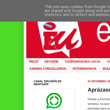
This site uses cookies from Google to 
are shared with Google along with per
statistics, and to detect and address
INICIO
DIFUSIÓN
COORDINADORA LOCAL
C
AXENDA CONCELLEIROS
FOTODENUNCIA
BOLE
CANAL DIFUSIÓN EN
04 SETEMBRO 20
WHATSAPP
Aprázase
Desde a Asociaci
semana, na que s
previstas para e