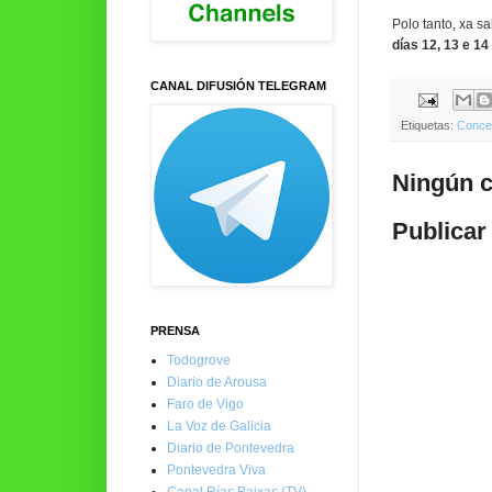
Polo tanto, xa s
días 12, 13 e 1
CANAL DIFUSIÓN TELEGRAM
Etiquetas:
Concel
Ningún c
Publicar
PRENSA
Todogrove
Diario de Arousa
Faro de Vigo
La Voz de Galicia
Diario de Pontevedra
Pontevedra Viva
Canal Rías Baixas (TV)