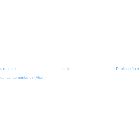
s recente
Inicio
Publicación m
ublicar comentarios (Atom)