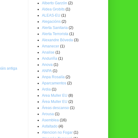
Alberto Garzón
(2)
Aldea Grobits
(1)
ALEAS-EU
(1)
Alegacións
(2)
Alerta Sanitaria
(2)
Alerta Terrorista
(1)
Alexandre Bóveda
(3)
Amanecer
(1)
Analise
(1)
Anduriña
(1)
Anova
(1)
áis antiga
ANPA
(1)
Anpa Rosalía
(2)
Aparcamentos
(2)
Ardia
(1)
Area Muller EU
(8)
Área Muller EU
(2)
Áreas descanso
(1)
Arousa
(1)
Asemblea
(16)
Asfaltado
(4)
Atencion no Fogar
(1)