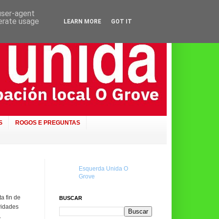
 user-agent
nerate usage
LEARN MORE
GOT IT
S
ROGOS E PREGUNTAS
Esquerda Unida O
Grove
a fin de
BUSCAR
vidades
.