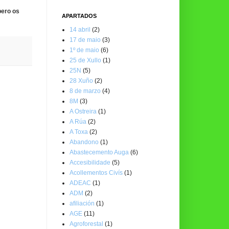
pero os
APARTADOS
14 abril
(2)
17 de maio
(3)
1º de maio
(6)
25 de Xullo
(1)
25N
(5)
28 Xuño
(2)
8 de marzo
(4)
8M
(3)
A Ostreira
(1)
A Rúa
(2)
A Toxa
(2)
Abandono
(1)
Abastecemento Auga
(6)
Accesibilidade
(5)
Acollementos Civís
(1)
ADEAC
(1)
ADM
(2)
afiliación
(1)
AGE
(11)
Agroforestal
(1)