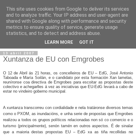
This site uses cookies from Google to deliver its services
and to analyze traffic. Your IP address and user-agent are
shared with Google along with performance and security
metrics to ensure quality of service, generate usage
statistics, and to detect and address abuse.
▼
LEARN MORE
GOT IT
13 abril 2007
Xuntanza de EU con Emgrobes
O 12 de Abril ás 21 horas, os concelleiros de EU – EdG, José Antonio
Taboada e María Soilán, e o candidato por esta formación Xan lamelas,
reuníronse coa directiva de Emgrobes para escoitar as propostas deste
colectivo e achegarlles á vez as iniciativas que EU-EdG levará a cabo de
estar no vindeiro goberno municipal.
A xuntanza transcorreu con cordialidade e nela tratáronse diversos temas
como o PXOM, as inundacións, e unha serie de propostas que Emgrobes
realizou a todos os grupos políticos relacionadas non só co comercio e o
turismo (principalmente), senón tamén en outros aspectos. É de sinalar
que a maioria destas propostas EU – EdG xa as tiña recollidas no