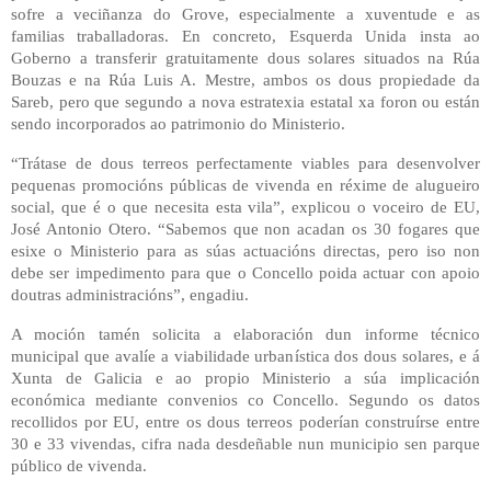
sofre a veciñanza do Grove, especialmente a xuventude e as
familias traballadoras. En concreto, Esquerda Unida insta ao
Goberno a transferir gratuitamente dous solares situados na Rúa
Bouzas e na Rúa Luis A. Mestre, ambos os dous propiedade da
Sareb, pero que segundo a nova estratexia estatal xa foron ou están
sendo incorporados ao patrimonio do Ministerio.
“Trátase de dous terreos perfectamente viables para desenvolver
pequenas promocións públicas de vivenda en réxime de alugueiro
social, que é o que necesita esta vila”, explicou o voceiro de EU,
José Antonio Otero. “Sabemos que non acadan os 30 fogares que
esixe o Ministerio para as súas actuacións directas, pero iso non
debe ser impedimento para que o Concello poida actuar con apoio
doutras administracións”, engadiu.
A moción tamén solicita a elaboración dun informe técnico
municipal que avalíe a viabilidade urbanística dos dous solares, e á
Xunta de Galicia e ao propio Ministerio a súa implicación
económica mediante convenios co Concello. Segundo os datos
recollidos por EU, entre os dous terreos poderían construírse entre
30 e 33 vivendas, cifra nada desdeñable nun municipio sen parque
público de vivenda.