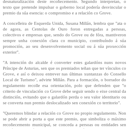
desnaturalización deste recoñecemento. Segundo interpretan, o
texto que pretende impulsar o goberno local podería desvincular o
premio da súa esencia: o compromiso e a relación co Grove.
A concelleira de Esquerda Unida, Susana Millán, lembra que "ata o
de agora, as Centolas de Ouro foron entregadas a persoas,
colectivos e empresas que, sendo do Grove ou de fóra, mantiveron
sempre unha conexión clara co municipio, contribuíndo á súa
promoción, ao seu desenvolvemento social ou á súa proxección
exterior".
"A intención do alcalde é converter estes galardóns nuns novos
Príncipe de Asturias, sen que os premiados teñan que ter vínculos co
Grove, e así o deixou entrever nas últimas xuntanzas do Consello
Local de Turismo", advirte Millán. Para a formación, o borrador do
regulamento recolle esa orientación, polo que defenden que "o
criterio de vinculación co Grove debe seguir sendo o eixe central da
distinción, evitando que o galardón perda o seu valor identitario ou
se converta nun premio deslocalizado sen conexión co territorio".
"Queremos blindar a relación co Grove no propio regulamento. Non
se pode abrir a porta a que este premio, que simboliza o máximo
recoñecemento municipal, se conceda a persoas ou entidades sen