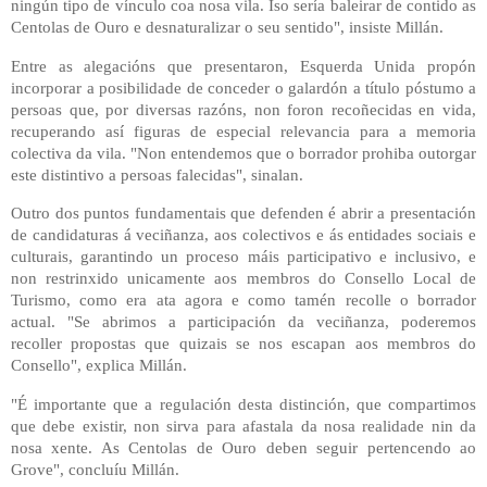
ningún tipo de vínculo coa nosa vila. Iso sería baleirar de contido as
Centolas de Ouro e desnaturalizar o seu sentido", insiste Millán.
Entre as alegacións que presentaron, Esquerda Unida propón
incorporar a posibilidade de conceder o galardón a título póstumo a
persoas que, por diversas razóns, non foron recoñecidas en vida,
recuperando así figuras de especial relevancia para a memoria
colectiva da vila. "Non entendemos que o borrador prohiba outorgar
este distintivo a persoas falecidas", sinalan.
Outro dos puntos fundamentais que defenden é abrir a presentación
de candidaturas á veciñanza, aos colectivos e ás entidades sociais e
culturais, garantindo un proceso máis participativo e inclusivo, e
non restrinxido unicamente aos membros do Consello Local de
Turismo, como era ata agora e como tamén recolle o borrador
actual. "Se abrimos a participación da veciñanza, poderemos
recoller propostas que quizais se nos escapan aos membros do
Consello", explica Millán.
"É importante que a regulación desta distinción, que compartimos
que debe existir, non sirva para afastala da nosa realidade nin da
nosa xente. As Centolas de Ouro deben seguir pertencendo ao
Grove", concluíu Millán.