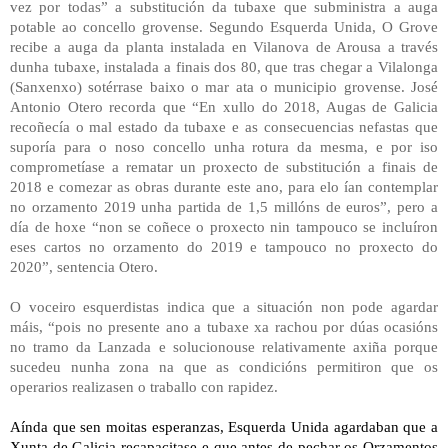
vez por todas” a substitución da tubaxe que subministra a auga
potable ao concello grovense. Segundo Esquerda Unida, O Grove
recibe a auga da planta instalada en Vilanova de Arousa a través
dunha tubaxe, instalada a finais dos 80, que tras chegar a Vilalonga
(Sanxenxo) sotérrase baixo o mar ata o municipio grovense. José
Antonio Otero recorda que “En xullo do 2018, Augas de Galicia
recoñecía o mal estado da tubaxe e as consecuencias nefastas que
suporía para o noso concello unha rotura da mesma, e por iso
comprometíase a rematar un proxecto de substitución a finais de
2018 e comezar as obras durante este ano, para elo ían contemplar
no orzamento 2019 unha partida de 1,5 millóns de euros”, pero a
día de hoxe “non se coñece o proxecto nin tampouco se incluíron
eses cartos no orzamento do 2019 e tampouco no proxecto do
2020”, sentencia Otero.
O voceiro esquerdistas indica que a situación non pode agardar
máis, “pois no presente ano a tubaxe xa rachou por dúas ocasións
no tramo da Lanzada e solucionouse relativamente axiña porque
sucedeu nunha zona na que as condicións permitiron que os
operarios realizasen o traballo con rapidez.
Aínda que sen moitas esperanzas, Esquerda Unida agardaban que a
Xunta de Galicia recapacitase e que antes de pechar os Orzamentos