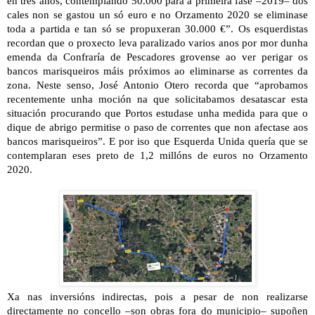
en tres anos, contemplando 50.000 para a primeira fase –2019– dos
cales non se gastou un só euro e no Orzamento 2020 se eliminase
toda a partida e tan só se propuxeran 30.000 €”. Os esquerdistas
recordan que o proxecto leva paralizado varios anos por mor dunha
emenda da Confraría de Pescadores grovense ao ver perigar os
bancos marisqueiros máis próximos ao eliminarse as correntes da
zona. Neste senso, José Antonio Otero recorda que “aprobamos
recentemente unha moción na que solicitabamos desatascar esta
situación procurando que Portos estudase unha medida para que o
dique de abrigo permitise o paso de correntes que non afectase aos
bancos marisqueiros”. E por iso que Esquerda Unida quería que se
contemplaran eses preto de 1,2 millóns de euros no Orzamento
2020.
Xa nas inversións indirectas, pois a pesar de non realizarse
directamente no concello –son obras fora do municipio– supoñen