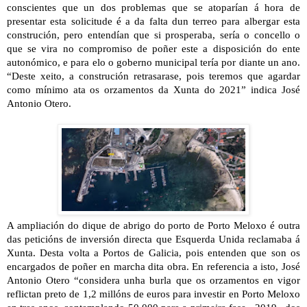
conscientes que un dos problemas que se atoparían á hora de
presentar esta solicitude é a da falta dun terreo para albergar esta
construción, pero entendían que si prosperaba, sería o concello o
que se vira no compromiso de poñer este a disposición do ente
autonómico, e para elo o goberno municipal tería por diante un ano.
“Deste xeito, a construción retrasarase, pois teremos que agardar
como mínimo ata os orzamentos da Xunta do 2021” indica José
Antonio Otero.
A ampliación do dique de abrigo do porto de Porto Meloxo é outra
das peticións de inversión directa que Esquerda Unida reclamaba á
Xunta. Desta volta a Portos de Galicia, pois entenden que son os
encargados de poñer en marcha dita obra. En referencia a isto, José
Antonio Otero “considera unha burla que os orzamentos en vigor
reflictan preto de 1,2 millóns de euros para investir en Porto Meloxo