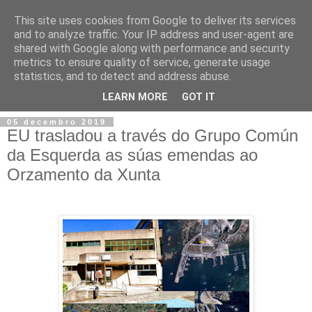
This site uses cookies from Google to deliver its services
and to analyze traffic. Your IP address and user-agent are
shared with Google along with performance and security
metrics to ensure quality of service, generate usage
statistics, and to detect and address abuse.
▼
LEARN MORE
GOT IT
05 decembro 2019
EU trasladou a través do Grupo Común
da Esquerda as súas emendas ao
Orzamento da Xunta