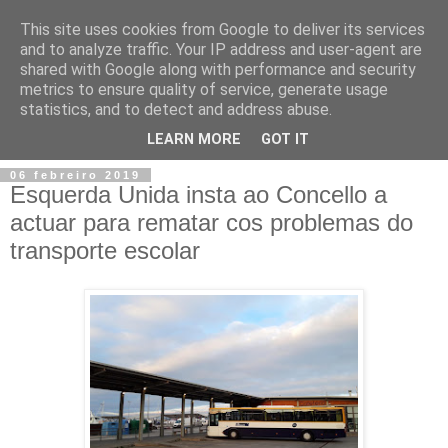
This site uses cookies from Google to deliver its services
and to analyze traffic. Your IP address and user-agent are
shared with Google along with performance and security
metrics to ensure quality of service, generate usage
statistics, and to detect and address abuse.
▼
LEARN MORE
GOT IT
06 febreiro 2019
Esquerda Unida insta ao Concello a
actuar para rematar cos problemas do
transporte escolar