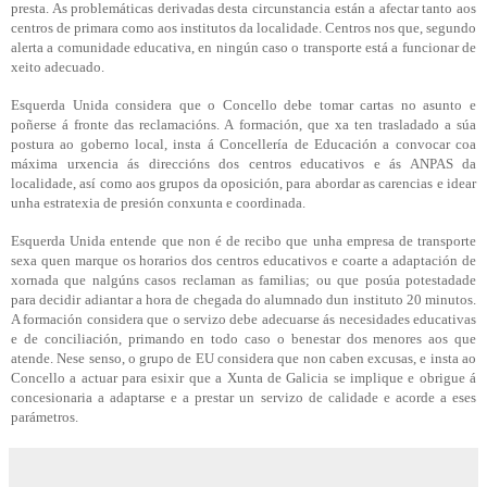
presta. As problemáticas derivadas desta circunstancia están a afectar tanto aos
centros de primara como aos institutos da localidade. Centros nos que, segundo
alerta a comunidade educativa, en ningún caso o transporte está a funcionar de
xeito adecuado.
Esquerda Unida considera que o Concello debe tomar cartas no asunto e
poñerse á fronte das reclamacións. A formación, que xa ten trasladado a súa
postura ao goberno local, insta á Concellería de Educación a convocar coa
máxima urxencia ás direccións dos centros educativos e ás ANPAS da
localidade, así como aos grupos da oposición, para abordar as carencias e idear
unha estratexia de presión conxunta e coordinada.
Esquerda Unida entende que non é de recibo que unha empresa de transporte
sexa quen marque os horarios dos centros educativos e coarte a adaptación de
xornada que nalgúns casos reclaman as familias; ou que posúa potestadade
para decidir adiantar a hora de chegada do alumnado dun instituto 20 minutos.
A formación considera que o servizo debe adecuarse ás necesidades educativas
e de conciliación, primando en todo caso o benestar dos menores aos que
atende. Nese senso, o grupo de EU considera que non caben excusas, e insta ao
Concello a actuar para esixir que a Xunta de Galicia se implique e obrigue á
concesionaria a adaptarse e a prestar un servizo de calidade e acorde a eses
parámetros.