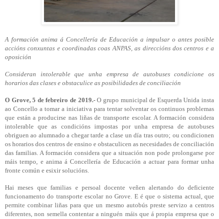
A formación anima á Concellería de Educación a impulsar o antes posible
accións conxuntas e coordinadas coas ANPAS, as direccións dos centros e a
oposición
Consideran intolerable que unha empresa de autobuses condicione os
horarios das clases e obstaculice as posibilidades de conciliación
O Grove, 5 de febreiro de 2019.-
O
grupo municipal de Esquerda Unida insta
ao Concello a tomar a iniciativa para tentar solventar os continuos problemas
que están a producirse nas liñas de transporte escolar. A formación considera
intolerable
que as condicións impostas por unha empresa de autobuses
obriguen ao alumnado a chegar tarde a clase un día tras outro; ou condicionen
os horarios dos centros de ensino e obstaculicen as necesidades de conciliación
das familias. A formación considera que a situación non pode prolongarse por
máis tempo, e anima á Concellería de Educación a actuar para formar unha
fronte común e esixir solucións.
Hai meses que familias e persoal docente veñen alertando do deficiente
funcionamento do transporte escolar no Grove. E é que o sistema actual, que
permite combinar liñas para que un mesmo autobús preste servizo a centros
diferentes, non semella contentar a ninguén máis que á propia empresa que o