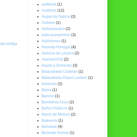
auditoría
(1)
Auditorio
(12)
Augas de Galicia
(3)
Autismo
(1)
Autocaravana
(2)
autocaravanismo
(3)
Autónomos
(1)
áis antiga
Avenida Portugal
(4)
Axencia de Lectura
(2)
Axenda2030
(2)
Axuda a Domicilio
(3)
Balaustrada Castelao
(1)
Balaustrada Paseo Lordelo
(1)
baldosas
(2)
Balea
(1)
Bancos
(1)
Bandeiras Azuis
(2)
Baños Públicos
(1)
Barrio de Meloxo
(2)
Bateeiros
(1)
Beiramar
(4)
Benestar Animal
(1)