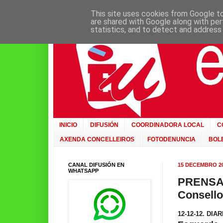
This site uses cookies from Google to 
are shared with Google along with per
statistics, and to detect and address
INICIO
DIFUSIÓN
COORDINADORA LOCAL
C
AXENDA CONCELLEIROS
FOTODENUNCIA
BOLE
CANAL DIFUSIÓN EN
15 DECEMBRO 2
WHATSAPP
PRENSA: 
Consello
12-12-12. DI