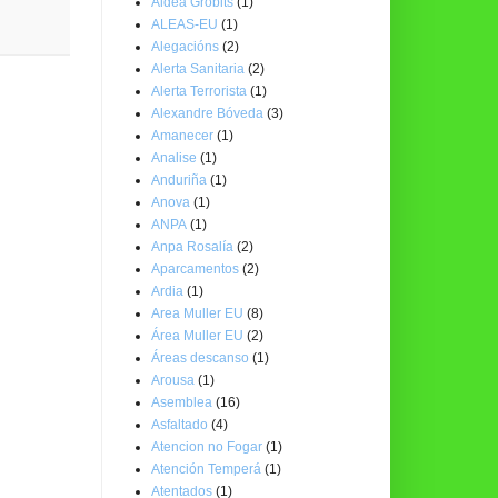
Aldea Grobits
(1)
ALEAS-EU
(1)
Alegacións
(2)
Alerta Sanitaria
(2)
Alerta Terrorista
(1)
Alexandre Bóveda
(3)
Amanecer
(1)
Analise
(1)
Anduriña
(1)
Anova
(1)
ANPA
(1)
Anpa Rosalía
(2)
Aparcamentos
(2)
Ardia
(1)
Area Muller EU
(8)
Área Muller EU
(2)
Áreas descanso
(1)
Arousa
(1)
Asemblea
(16)
Asfaltado
(4)
Atencion no Fogar
(1)
Atención Temperá
(1)
Atentados
(1)