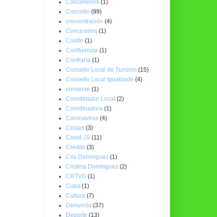
Concelleiros
(1)
Concello
(99)
concentración
(4)
Concesións
(1)
Confín
(1)
Confluencia
(1)
Confraría
(1)
Consello Local de Turismo
(15)
Consello Local Igualdade
(4)
conserxe
(1)
Coordinador Local
(2)
Coordinadora
(1)
Coronavirus
(4)
Costas
(3)
Covid-19
(11)
Crédito
(3)
Cris Dominguez
(1)
Cristina Domínguez
(2)
CRTVG
(1)
Cuba
(1)
Cultura
(7)
Denuncia
(37)
Deporte
(13)