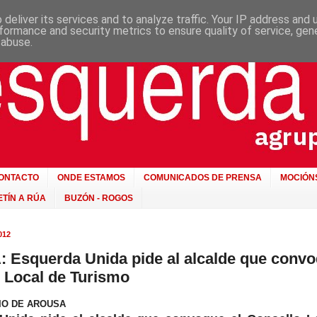
deliver its services and to analyze traffic. Your IP address and
formance and security metrics to ensure quality of service, ge
 abuse.
ONTACTO
ONDE ESTAMOS
COMUNICADOS DE PRENSA
MOCIÓN
TÍN A RÚA
BUZÓN - ROGOS
012
Esquerda Unida pide al alcalde que convo
 Local de Turismo
ARIO DE AROUSA