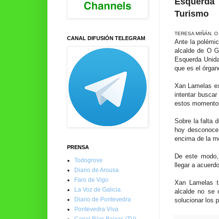
Esquerda 
Turismo
TERESA MIÑÁN. 
CANAL DIFUSIÓN TELEGRAM
Ante la polémic
alcalde de O G
Esquerda Unida
que es el órgan
Xan Lamelas exp
intentar buscar
estos momentos 
Sobre la falta 
hoy desconoce 
encima de la me
PRENSA
De este modo,
Todogrove
llegar a acuerd
Diario de Arousa
Faro de Vigo
Xan Lamelas ta
La Voz de Galicia
alcalde no se 
Diario de Pontevedra
solucionar los 
Pontevedra Viva
Canal Rías Baixas (TV)