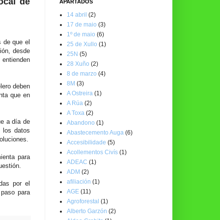
ocal de
APARTADOS
14 abril
(2)
17 de maio
(3)
1º de maio
(6)
s de que el
25 de Xullo
(1)
ión, desde
25N
(5)
 entienden
28 Xuño
(2)
8 de marzo
(4)
8M
(3)
elero deben
A Ostreira
(1)
enta que en
A Rúa
(2)
A Toxa
(2)
ue a día de
Abandono
(1)
 los datos
Abastecemento Auga
(6)
oluciones.
Accesibilidade
(5)
Acollementos Civís
(1)
ienta para
ADEAC
(1)
uestión.
ADM
(2)
afiliación
(1)
das por el
AGE
(11)
 paso para
Agroforestal
(1)
Alberto Garzón
(2)