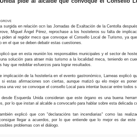
Unida pide al alcalde que convoque el Consello L
O GROVE
a surgida en relación ocn las Jornadas de Exaltación de la Centolla despué
rove, Miguel Ángel Pérez, reprochase a los hosteleros su falta de implicac
 piden al regidor meco que convoque el Consello Local de Turismo, ya que
o en el que se deben debatir estas cuestiones.
licó que en esta reunión los responsables municipales y el sector de host
 una solución para atraer más turismo a la localidad meca, teniendo en cu
hay que redoblar esfuerzos para lograr resultados.
de implicación de la hostelería en el evento gastronómico, Lameas explicó q
si estas afirmaciones son ciertas, aunque matizó qu elo mejor es poner
sa una vez se convoque el consello Local para intentar buscar entre todos s
 desde Esquerda Unida consideran que este órgano es una buena herram
os, por lo que instan al alcalde a convocarlo para hablar sobre esta delicada c
mbién explicó que con "declaracións tan incendiarias" como las realiza
consigue llegar a acuerdos, por lo que entiende que lo mejor es dar este
posibles problemas con el diálogo.