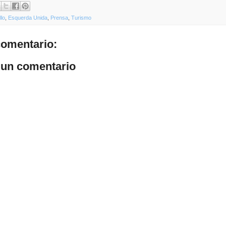
lo
,
Esquerda Unida
,
Prensa
,
Turismo
omentario:
 un comentario