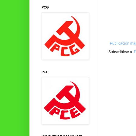
PCG
Publicación mái
Subscribirse a:
P
PCE