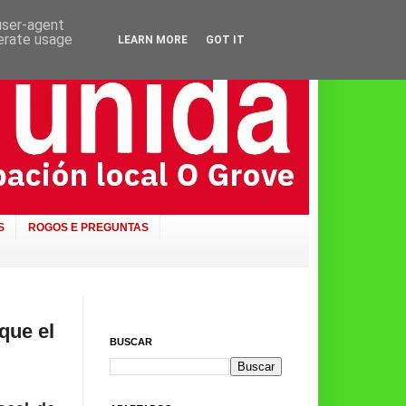
 user-agent
nerate usage
LEARN MORE
GOT IT
S
ROGOS E PREGUNTAS
que el
BUSCAR