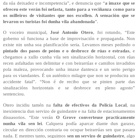
da súa deixadez e incompetencia”, e denuncia que “
a imaxe que se
ofreceu este verán foi nefasta, tanto para a veciñanza como para
os milleiros de visitantes que nos escollen. A sensación que se
levaron os turistas foi dunha vila abandonada
”.
O voceiro municipal,
José Antonio Otero
, foi rotundo, “Este
goberno só funciona a base de improvisación e propaganda. Non
existe nin unha soa planificación seria. Levamos meses pedindo o
pintado dos pasos de peóns e o desbroce de rúas e estradas
, e
chegamos a xullo cunha vila sen sinalización horizontal, con rúas
recen asfaltadas sen delimitar e con beirarrúas e camiños invadidos
pola maleza, provocando unha imaxe dantesca e un serio perigo
para os viandantes. É un auténtico milagre que non se producira un
accidente fatal”. “Non é de recibo que se pinten parte das
sinalizacións horizontais e se desbroce en pleno agosto”
sentenciou.
Otero incidiu tamén na
falta de efectivos da Policía Local
, na
inexistencia dun servizo de guindastre e na falta de estacionamentos
disuasorios. “Este verán
O Grove converteuse practicamente
nunha vila sen lei
. Calquera podía aparcar diante dun garaxe,
circular en dirección contraria ou ocupar beirarrúas sen que pasara
nada. E mentres tanto, seguimos
sen un servizo de guindastre
, algo