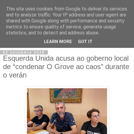
This site uses cookies from Google to deliver its services
and to analyze traffic. Your IP address and user-agent are
shared with Google along with performance and security
metrics to ensure quality of service, generate usage
statistics, and to detect and address abuse.
▼
LEARN MORE
GOT IT
03 setembro 2025
Esquerda Unida acusa ao goberno local
de “condenar O Grove ao caos” durante
o verán