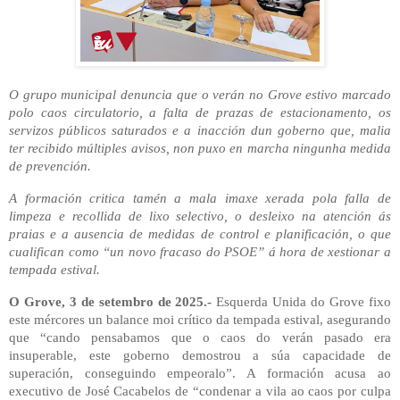
O grupo municipal denuncia que o verán no Grove estivo marcado
polo caos circulatorio, a falta de prazas de estacionamento, os
servizos públicos saturados e a inacción dun goberno que, malia
ter recibido múltiples avisos, non puxo en marcha ningunha medida
de prevención.
A formación critica tamén a mala imaxe xerada pola falla de
limpeza e recollida de lixo selectivo, o desleixo na atención ás
praias e a ausencia de medidas de control e planificación, o que
cualifican como “un novo fracaso do PSOE” á hora de xestionar a
tempada estival.
O Grove, 3 de setembro de 2025.-
Esquerda Unida do Grove fixo
este mércores un balance moi crítico da tempada estival, asegurando
que “cando pensabamos que o caos do verán pasado era
insuperable, este goberno demostrou a súa capacidade de
superación, conseguindo empeoralo”. A formación acusa ao
executivo de José Cacabelos de “condenar a vila ao caos por culpa