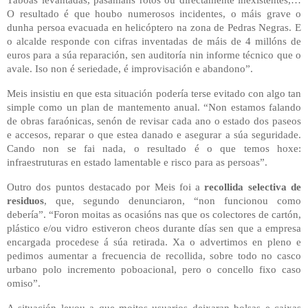
Táboas levantadas, pasamáns rotos ou directamente inexistentes,…
O resultado é que houbo numerosos incidentes, o máis grave o
dunha persoa evacuada en helicóptero na zona de Pedras Negras. E
o alcalde responde con cifras inventadas de máis de 4 millóns de
euros para a súa reparación, sen auditoría nin informe técnico que o
avale. Iso non é seriedade, é improvisación e abandono”.
Meis insistiu en que esta situación podería terse evitado con algo tan
simple como un plan de mantemento anual. “Non estamos falando
de obras faraónicas, senón de revisar cada ano o estado dos paseos
e accesos, reparar o que estea danado e asegurar a súa seguridade.
Cando non se fai nada, o resultado é o que temos hoxe:
infraestruturas en estado lamentable e risco para as persoas”.
Outro dos puntos destacado por Meis foi a
recollida selectiva de
residuos
, que, segundo denunciaron, “non funcionou como
debería”. “Foron moitas as ocasións nas que os colectores de cartón,
plástico e/ou vidro estiveron cheos durante días sen que a empresa
encargada procedese á súa retirada. Xa o advertimos en pleno e
pedimos aumentar a frecuencia de recollida, sobre todo no casco
urbano polo incremento poboacional, pero o concello fixo caso
omiso”.
A situación levou a que moitos usuarios deixaran bolsas e caixas