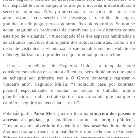
tan respectable como calquera outro, pero necesita infraestruturas e
servizos mínimos. Nós propuxemos a creación de áreas de
autocaravanas con servizo de descarga e recollida de augas,
gratuítas ou de pago, pero o goberno fixo oídos xordos. Se non se
actúa, seguirán os problemas de convivencia e os discursos contra
este tipo de visitantes”. “A acampada fóra dos espazos habilitados e
as actitudes incívicas dunha parte dos autocaravanistas, como a do
resto de visitantes e veciñanza, é sancionable sen necesidade de
máis regularización, o problema é que non hai quen sancione”.
Para a concelleira de Esquerda Unida “a tempada pode
considerarse exitosa en canto a afluencia, pero dubidamos que quen
se achegou por primeira vez a O Grove contemple regresar o
vindeiro ano”. Segundo Millán, “a solución pasa por contratar
persoal especializado e sentar ao sector e traballar nunha
planificación e unha estratexia turística conxunta que marque o
camiño a seguir e as necesidades reais”.
Pola súa parte,
Anxo Meis
, puxo o foco na
situación dos paseos e
accesos ás praias
, que cualificou como “un perigo público”.
“Levamos anos advertindo do deterioro das pasarelas de madeira e
dos accesos aos areais, e a realidade é que cada ano están peor.