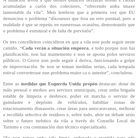
acumuladas a carón dos colectores, “ofrecendo unha imaxe
lamentable da vila”. Meis lembrou que a primeira vez que EU
denunciou o problema “díxosenos que fora un erro puntual, pero a
realidade é que se repetiu en numerosas ocasións, demostrando que
o problema é estrutural e de falta de previsión”.
Os tres concelleiros coincidiron en que a vila non pode seguir neste
camiño. “
Cada verán a situación empeora
, e todo porque non hai
planificación, non hai mantemento e non se aposta polos servizos
públicos. O Grove non pode seguir á deriva, funcionando a golpe
de improvisación. Se non se toman medidas serias, cada tempada
estival converterase nun problema maior ca o anterior”, concluíron.
Entre as
medidas que Esquerda Unida propón
destacan: dotar de
máis persoal e medios aos servizos municipais, crear unha brigada
estable de limpeza e desbroce, poñer en marcha o servizo de
guindastre e depósito de vehículos, habilitar zonas de
estacionamento disuasorio, crear áreas para autocaravanas, mellorar
a recollida selectiva de residuos e, sobre todo, abrir un debate serio
sobre o futuro turístico da vila a través do Consello Local de
Turismo e coa contratación dun técnico especializado.
“Se non temos unha vila limpa, ordenada e mantida para nós