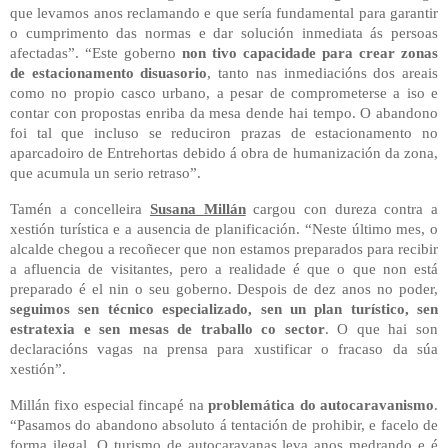
que levamos anos reclamando e que sería fundamental para garantir
o cumprimento das normas e dar solución inmediata ás persoas
afectadas”. “Este goberno
non tivo capacidade para crear zonas
de estacionamento disuasorio
, tanto nas inmediacións dos areais
como no propio casco urbano, a pesar de comprometerse a iso e
contar con propostas enriba da mesa dende hai tempo. O abandono
foi tal que incluso se reduciron prazas de estacionamento no
aparcadoiro de Entrehortas debido á obra de humanización da zona,
que acumula un serio retraso”.
Tamén a concelleira
Susana Millán
cargou con dureza contra a
xestión turística e a ausencia de planificación. “Neste último mes, o
alcalde chegou a recoñecer que non estamos preparados para recibir
a afluencia de visitantes, pero a realidade é que o que non está
preparado é el nin o seu goberno. Despois de dez anos no poder,
seguimos sen técnico especializado, sen un plan turístico, sen
estratexia e sen mesas de traballo co sector
. O que hai son
declaracións vagas na prensa para xustificar o fracaso da súa
xestión”.
Millán fixo especial fincapé na
problemática do autocaravanismo
.
“Pasamos do abandono absoluto á tentación de prohibir, e facelo de
forma ilegal. O turismo de autocaravanas leva anos medrando e é