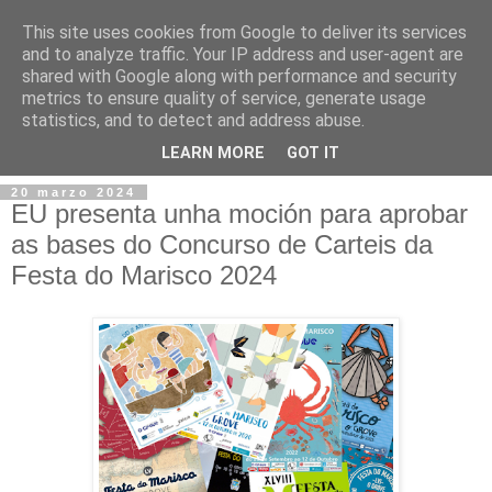
This site uses cookies from Google to deliver its services
and to analyze traffic. Your IP address and user-agent are
shared with Google along with performance and security
metrics to ensure quality of service, generate usage
statistics, and to detect and address abuse.
▼
LEARN MORE
GOT IT
20 marzo 2024
EU presenta unha moción para aprobar
as bases do Concurso de Carteis da
Festa do Marisco 2024