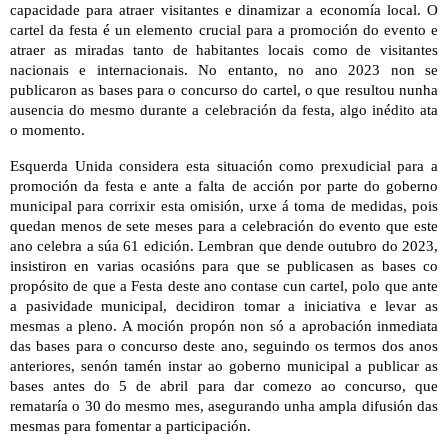
capacidade para atraer visitantes e dinamizar a economía local. O
cartel da festa é un elemento crucial para a promoción do evento e
atraer as miradas tanto de habitantes locais como de visitantes
nacionais e internacionais. No entanto, no ano 2023 non se
publicaron as bases para o concurso do cartel, o que resultou nunha
ausencia do mesmo durante a celebración da festa, algo inédito ata
o momento.
Esquerda Unida considera esta situación como prexudicial para a
promoción da festa e ante a falta de acción por parte do goberno
municipal para corrixir esta omisión, urxe á toma de medidas, pois
quedan menos de sete meses para a celebración do evento que este
ano celebra a súa 61 edición. Lembran que dende outubro do 2023,
insistiron en varias ocasións para que se publicasen as bases co
propósito de que a Festa deste ano contase cun cartel, polo que ante
a pasividade municipal, decidiron tomar a iniciativa e levar as
mesmas a pleno. A moción propón non só a aprobación inmediata
das bases para o concurso deste ano, seguindo os termos dos anos
anteriores, senón tamén instar ao goberno municipal a publicar as
bases antes do 5 de abril para dar comezo ao concurso, que
remataría o 30 do mesmo mes, asegurando unha ampla difusión das
mesmas para fomentar a participación.