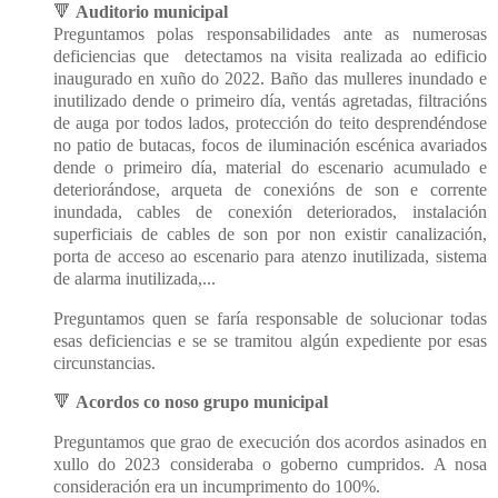
🔻
Auditorio municipal
Preguntamos polas responsabilidades ante as numerosas
deficiencias que
detectamos na visita realizada ao edificio
inaugurado en xuño do 2022. Baño das mulleres inundado e
inutilizado dende o primeiro día, ventás agretadas, filtracións
de auga por todos lados, protección do teito desprendéndose
no patio de butacas, focos de iluminación escénica avariados
dende o primeiro día, material do escenario acumulado e
deteriorándose, arqueta de conexións de son e corrente
inundada, cables de conexión deteriorados, instalación
superficiais de cables de son por non existir canalización,
porta de acceso ao escenario para atenzo inutilizada, sistema
de alarma inutilizada,...
Preguntamos quen se faría responsable de solucionar todas
esas deficiencias e se se tramitou algún expediente por esas
circunstancias.
🔻
Acordos co noso grupo municipal
Preguntamos que grao de execución dos acordos asinados en
xullo do 2023 consideraba o goberno cumpridos. A nosa
consideración era un incumprimento do 100%.