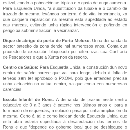
estival, cando a poboación se triplica e o gasto de auga aumenta.
Para Esquerda Unida, “a substitución da tubaxe e o cambio de
trazado da mesma, levándoa por terra, é de vital importancia, xa
que calquera reparación na mesma está supeditada ao estado
das mareas, evitando unha rápida intervención e poñendo en
perigo oa subministración á veciñanza”.
Dique de abrigo do porto de Porto Meloxo:
Unha demanda do
sector bateeiro da zona dende hai numerosos anos. Conta cun
proxecto de execución bloqueado por diferenzas coa Confraría
de Pescadores e que a Xunta non dá resolto.
Centro de Saúde:
Para Esquerda Unida, a construción dun novo
centro de saúde parece que vai para longo, debido á falta de
sen ter
terreos
aprobado o PXOM, polo que entenden precisa
unha actuación no actual centro, xa que conta con numerosas
carencias.
Escola Infantil de Rons:
A demanda de prazas neste centro
educativo de 0 a 3 anos é patente nos últimos anos e, para a
formación de esquerdas, a solución pasa por unha ampliación da
mesma. Certo é, tal e como indican dende Esquerda Unida, que
esta obra estaría supeditada á desafectación dos terreos de
Rons e que “depende do goberno local que se desbloquee o