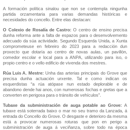
A formación política sinalou que non se contempla ningunha
partida orzamentaria para varias demandas históricas e
necesidades do concello. Entre elas destacan:
O Colexio de Rosalía de Castro:
O centro de ensino precisa
dunha reforma ante a falta de espazos para o desenvolvemento
adecuado da súa actividade. Segundo Esquerda Unida, a Xunta
comprometeuse en febreiro do 2023 para a redacción dun
proxecto que dotaría ao centro de novas aulas, un pavillón,
comedor escolar e local para a ANPA, utilizando para iso, o
propio centro e o vello edificio de vivenda dos mestres.
Rúa Luis A. Mestre:
Unha das arterias principais do Grove que
precisa dunha actuación urxente. Tal e como indican os
esquerdistas “a rúa atópase nun estado deplorable e de
abandono dende hai anos, con numerosas fochas e gretas que a
converten en perigosa para o tránsito de vehículos”.
Tubaxe da subministración de auga potable ao Grove:
A
tubaxe está soterrada baixo o mar no seu tramo da Lanzada, á
entrada do Concello do Grove. O desgaste e deterioro da mesma
está a provocar numerosas roturas que pon en perigo a
subministración de auga á veciñanza, sobre todo na época