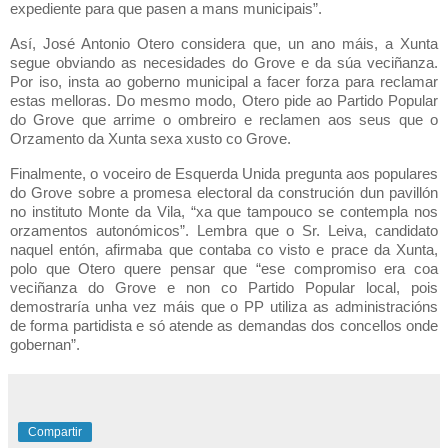
expediente para que pasen a mans municipais”.
Así, José Antonio Otero considera que, un ano máis, a Xunta
segue obviando as necesidades do Grove e da súa veciñanza.
Por iso, insta ao goberno municipal a facer forza para reclamar
estas melloras. Do mesmo modo, Otero pide ao Partido Popular
do Grove que arrime o ombreiro e reclamen aos seus que o
Orzamento da Xunta sexa xusto co Grove.
Finalmente, o voceiro de Esquerda Unida pregunta aos populares
do Grove sobre a promesa electoral da construción dun pavillón
no instituto Monte da Vila, “xa que tampouco se contempla nos
orzamentos autonómicos”. Lembra que o Sr. Leiva, candidato
naquel entón, afirmaba que contaba co visto e prace da Xunta,
polo que Otero quere pensar que “ese compromiso era coa
veciñanza do Grove e non co Partido Popular local, pois
demostraría unha vez máis que o PP utiliza as administracións
de forma partidista e só atende as demandas dos concellos onde
gobernan”.
Compartir