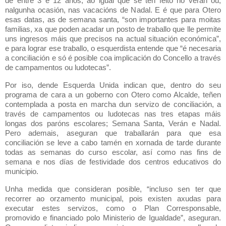
de entre 3 e 12 anos, ao igual que se ten feito no verán ou,
nalgunha ocasión, nas vacacións de Nadal. E é que para Otero
esas datas, as de semana santa, “son importantes para moitas
familias, xa que poden acadar un posto de traballo que lle permite
uns ingresos máis que precisos na actual situación económica”,
e para lograr ese traballo, o esquerdista entende que “é necesaria
a conciliación e só é posible coa implicación do Concello a través
de campamentos ou ludotecas”.
Por iso, dende Esquerda Unida indican que, dentro do seu
programa de cara a un goberno con Otero como Alcalde, teñen
contemplada a posta en marcha dun servizo de conciliación, a
través de campamentos ou ludotecas nas tres etapas máis
longas dos paróns escolares; Semana Santa, Verán e Nadal.
Pero ademais, aseguran que traballarán para que esa
conciliación se leve a cabo tamén en xornada de tarde durante
todas as semanas do curso escolar, así como nas fins de
semana e nos días de festividade dos centros educativos do
municipio.
Unha medida que consideran posible, “incluso sen ter que
recorrer ao orzamento municipal, pois existen axudas para
executar estes servizos, como o Plan Corresponsable,
promovido e financiado polo Ministerio de Igualdade”, aseguran.