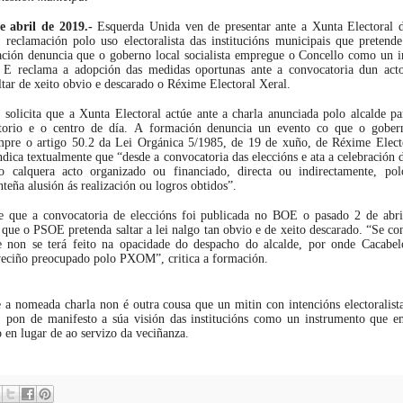
e abril de 2019.-
Esquerda Unida ven de presentar ante a Xunta Electoral 
eclamación polo uso electoralista das institucións municipais que pretende
ión denuncia que o goberno local socialista empregue o Concello como un i
 E reclama a adopción das medidas oportunas ante a convocatoria dun act
altar de xeito obvio e descarado o Réxime Electoral Xeral.
solicita que a Xunta Electoral actúe ante a charla anunciada polo alcalde pa
orio e o centro de día. A formación denuncia un evento co que o gober
mpre o artigo 50.2 da Lei Orgánica 5/1985, de 19 de xuño, de Réxime Electo
ndica textualmente que “desde a convocatoria das eleccións e ata a celebración
o calquera acto organizado ou financiado, directa ou indirectamente, pol
teña alusión ás realización ou logros obtidos”.
e que a convocatoria de eleccións foi publicada no BOE o pasado 2 de abri
que o PSOE pretenda saltar a lei nalgo tan obvio e de xeito descarado. “Se con
ue non se terá feito na opacidade do despacho do alcalde, por onde Cacabe
 veciño preocupado polo PXOM”, critica a formación.
a nomeada charla non é outra cousa que un mitin con intencións electoralist
pon de manifesto a súa visión das institucións como un instrumento que e
o en lugar de ao servizo da veciñanza.