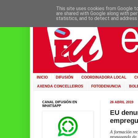
This site uses cookies from Google to 
are shared with Google along with per
statistics, and to detect and address
INICIO
DIFUSIÓN
COORDINADORA LOCAL
C
AXENDA CONCELLEIROS
FOTODENUNCIA
BOLE
CANAL DIFUSIÓN EN
26 ABRIL 2019
WHATSAPP
EU denun
empregue
A formación rec
propaganda da 