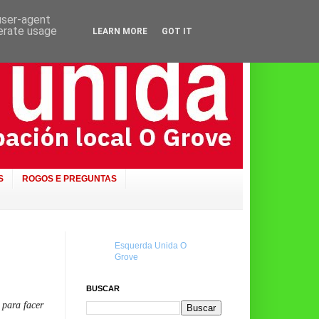
 user-agent
nerate usage
LEARN MORE
GOT IT
S
ROGOS E PREGUNTAS
Esquerda Unida O
Grove
BUSCAR
 para facer