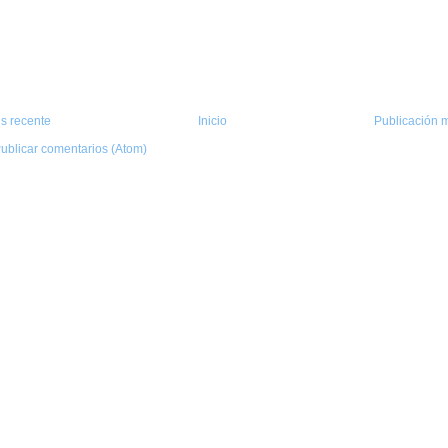
s recente
Inicio
Publicación m
ublicar comentarios (Atom)