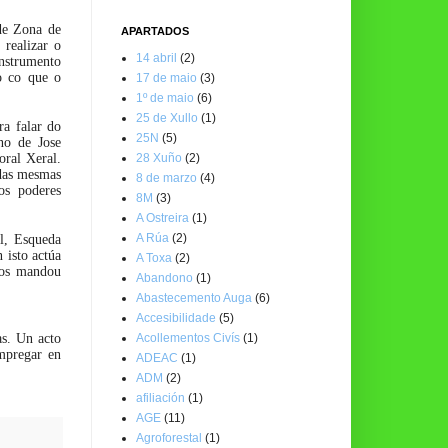
de Zona de
APARTADOS
 realizar o
14 abril
(2)
nstrumento
o co que o
17 de maio
(3)
1º de maio
(6)
25 de Xullo
(1)
ra falar do
25N
(5)
no de Jose
28 Xuño
(2)
ral Xeral.
 das mesmas
8 de marzo
(4)
os poderes
8M
(3)
A Ostreira
(1)
A Rúa
(2)
l, Esqueda
 isto actúa
A Toxa
(2)
los mandou
Abandono
(1)
Abastecemento Auga
(6)
Accesibilidade
(5)
Acollementos Civís
(1)
as. Un acto
mpregar en
ADEAC
(1)
ADM
(2)
afiliación
(1)
AGE
(11)
Agroforestal
(1)