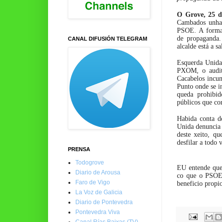
O Grove, 25 d
Cambados unha r
PSOE. A formac
de propaganda.
CANAL DIFUSIÓN TELEGRAM
alcalde está a s
Esquerda Unida 
PXOM, o audit
Cacabelos incu
Punto onde se i
queda prohibid
públicos que con
Habida conta d
Unida denuncia 
deste xeito, q
desfilar a todo
PRENSA
Todogrove
EU entende que 
Diario de Arousa
co que o PSOE 
Faro de Vigo
beneficio propi
La Voz de Galicia
Diario de Pontevedra
Pontevedra Viva
Canal Rías Baixas (TV)