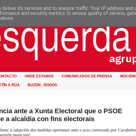
deliver its services and to analyze traffic. Your IP address and
formance and security metrics to ensure quality of service, ge
 abuse.
ONTACTO
ONDE ESTAMOS
COMUNICADOS DE PRENSA
MOCIÓN
TÍN A RÚA
BUZÓN - ROGOS
cia ante a Xunta Electoral que o PSOE
 a alcaldía con fins electorais
lama a adopción das medidas oportunas ante o acto convocado por Cacabelos
xestión municipal