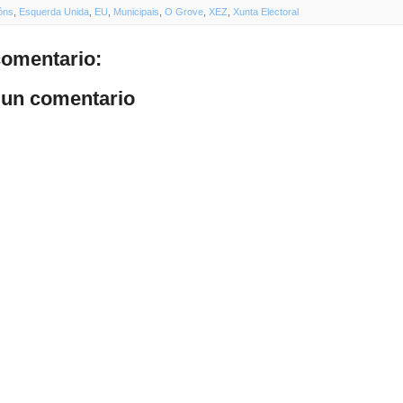
óns
,
Esquerda Unida
,
EU
,
Municipais
,
O Grove
,
XEZ
,
Xunta Electoral
omentario:
 un comentario