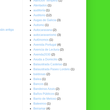
Atención Temperá
(1)
Atentados
(1)
auditoría
(1)
Auditorio
(12)
Augas de Galicia
(3)
Autismo
(1)
áis antiga
Autocaravana
(2)
autocaravanismo
(3)
Autónomos
(1)
Avenida Portugal
(4)
Axencia de Lectura
(2)
Axenda2030
(2)
Axuda a Domicilio
(3)
Balaustrada Castelao
(1)
Balaustrada Paseo Lordelo
(1)
baldosas
(2)
Balea
(1)
Bancos
(1)
Bandeiras Azuis
(2)
Baños Públicos
(1)
Barrio de Meloxo
(2)
Bateeiros
(1)
Beiramar
(4)