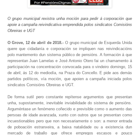
O grupo municipal rexistra unha moción para pedir á corporación que
apoie a campaña reivindicativa emprendida polos sindicatos Comisións
Obreiras e UGT
O Grove, 12 de abril de 2018.-
O grupo municipal de Esquerda Unida
quere que cidadanía e corporación se impliquen nas reivindicacións
polo mantemento dun sistema público de pensións. A formación á que
representan Juan Lamelas e José Antonio Otero fai un chamamento á
participación na concentración convocada para o vindeiro domingo, 15
de abril, ás 12 do mediodía, na Praza do Concello. E pide aos demás
partidos políticos, vía moción, que apoien a campaña iniciada polos
sindicatos Comisións Obreiras e UGT.
De forma sutil pero constante repítense argumentos que presentan
unha, supostamente, inevitable inviabilidade do sistema de pensións.
Arguméntase un fenómeno coñecido e previsible como o aumento das
persoas de idade avanzada, xunto con outros que se presentan como
incuestionables pero que non necesariamente o son: a menor entrada
de poboación estranxeira, a baixa natalidade ou a existencia dun
mercado de traballo que ofrece empregos escasos e pouco