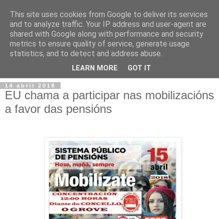
This site uses cookies from Google to deliver its services
and to analyze traffic. Your IP address and user-agent are
shared with Google along with performance and security
metrics to ensure quality of service, generate usage
statistics, and to detect and address abuse.
▼
LEARN MORE
GOT IT
14 abril 2018
EU chama a participar nas mobilizacións
a favor das pensións