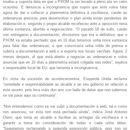
mudou a suposta data en que o PXOM ía ser levado a pleno ata en catro
ocasións. E denuncia a incongruencia que supón que éste volva falar
agora de dar a coñecer a planimetría definitiva á veciñanza, cando as
ordenanzas precisas para desenvolver o plan aínda están pendentes de
elaboración e, segundo o propio alcalde recoñeceu ante a oposición nesa
última xuntanza, abertas e negociacións. “O pasado 18 de xullo, cando
nos entregaron a documentación, díxosenos que era a definitiva; que o
PXOM xa estaba pechado; que en 10 días teriamos unha nova xuntanza
para falar das ordenanzas; e que convocaría unha rolda de prensa e
subiría a documentación á web e a exporía nos locais veciñais. Agora, 2
meses despois, di que está aberto a negociar as ordenanzas e volve
anunciar que en 10 días a planimetría estará colgada nas redes”, explica
o responsable local de EU, que lamenta a incongruencia.
En vista da sucesión de acontecementos, Esquerda Unida reclama
“seriedade e responsabilidade ao alcalde e ao seu goberno en relación a
este asunto, pois leva máis dun ano cun baile de datas que non sabemos
se vai parar aquí ou continuará”.
“Non entendemos como se vai subir a documentación á web, tal e como
nos anunciou, se esta non está pechada aínda”, indica José Antonio
Otero, que insta ao alcalde a facilitar as achegas da veciñanza e a
garantir a toma en consideración de todas e cada unha delas.
“Seguiremos reclamando a segunda exposición pública, pois son os