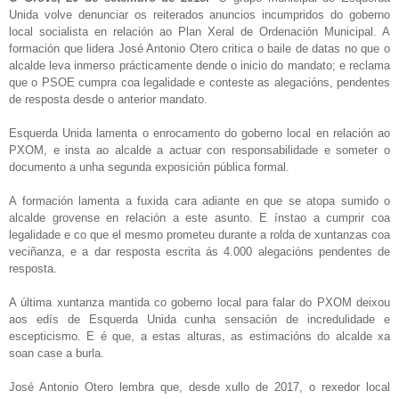
Unida volve denunciar os reiterados anuncios incumpridos do goberno
local socialista en relación ao Plan Xeral de Ordenación Municipal. A
formación que lidera José Antonio Otero critica o baile de datas no que o
alcalde leva inmerso prácticamente dende o inicio do mandato; e reclama
que o PSOE cumpra coa legalidade e conteste as alegacións, pendentes
de resposta desde o anterior mandato.
Esquerda Unida lamenta o enrocamento do goberno local en relación ao
PXOM, e insta ao alcalde a actuar con responsabilidade e someter o
documento a unha segunda exposición pública formal.
A formación lamenta a fuxida cara adiante en que se atopa sumido o
alcalde grovense en relación a este asunto. E ínstao a cumprir coa
legalidade e co que el mesmo prometeu durante a rolda de xuntanzas coa
veciñanza, e a dar resposta escrita ás 4.000 alegacións pendentes de
resposta.
A última xuntanza mantida co goberno local para falar do PXOM deixou
aos edís de Esquerda Unida cunha sensación de incredulidade e
escepticismo. E é que, a estas alturas, as estimacións do alcalde xa
soan case a burla.
José Antonio Otero lembra que, desde xullo de 2017, o rexedor local