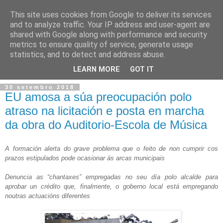
This site uses cookies from Google to deliver its services
and to analyze traffic. Your IP address and user-agent are
shared with Google along with performance and security
metrics to ensure quality of service, generate usage
statistics, and to detect and address abuse.
▼
LEARN MORE
GOT IT
30 setembro 2018
EU amosa a súa preocupación polo
atraso na licitación e posta en marcha
da obra do Auditorio-Escola de Música
A formación alerta do grave problema que o feito de non cumprir cos
prazos estipulados pode ocasionar ás arcas municipais
Denuncia as “chantaxes” empregadas no seu día polo alcalde para
aprobar un crédito que, finalmente, o goberno local está empregando
noutras actuacións diferentes