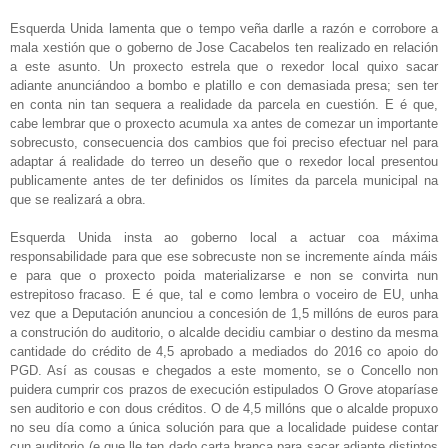
Esquerda Unida lamenta que o tempo veña darlle a razón e corrobore a
mala xestión que o goberno de Jose Cacabelos ten realizado en relación
a este asunto. Un proxecto estrela que o rexedor local quixo sacar
adiante anunciándoo a bombo e platillo e con demasiada presa; sen ter
en conta nin tan sequera a realidade da parcela en cuestión.
E é que,
cabe lembrar que o proxecto acumula xa antes de comezar un importante
sobrecusto, consecuencia dos cambios que foi preciso efectuar nel para
adaptar á realidade do terreo un deseño que o rexedor local presentou
publicamente antes de ter definidos os límites da parcela municipal na
que se realizará a obra.
Esquerda Unida insta ao goberno local a actuar coa máxima
responsabilidade para que ese sobrecuste non se incremente aínda máis
e para que o proxecto poida materializarse e non se convirta nun
estrepitoso fracaso. E é que, tal e como lembra o voceiro de EU, unha
vez que a Deputación anunciou a concesión de 1,5 millóns de euros para
a construción do auditorio, o alcalde decidiu cambiar o destino da mesma
cantidade do crédito de 4,5 aprobado a mediados do 2016 co apoio do
PGD. Así as cousas e chegados a este momento, se o Concello non
puidera cumprir cos prazos de execución estipulados O Grove atoparíase
sen auditorio e con dous créditos. O de 4,5 millóns que o alcalde propuxo
no seu día como a única solución para que a localidade puidese contar
cun auditorio (e que lle ten dado carta branca para sacar adiante distintos