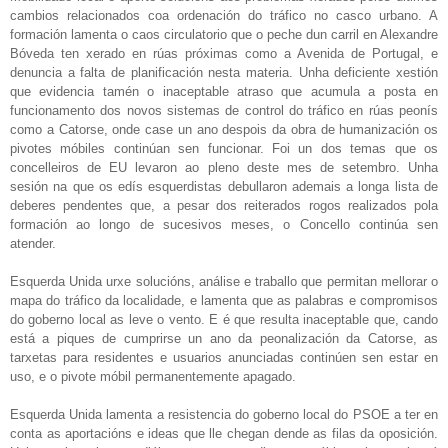
cambios relacionados coa ordenación do tráfico no casco urbano. A
formación lamenta o caos circulatorio que o peche dun carril en Alexandre
Bóveda ten xerado en rúas próximas como a Avenida de Portugal, e
denuncia a falta de planificación nesta materia. Unha deficiente xestión
que evidencia tamén o inaceptable atraso que acumula a posta en
funcionamento dos novos sistemas de control do tráfico en rúas peonís
como a Catorse, onde case un ano despois da obra de humanización os
pivotes móbiles continúan sen funcionar. Foi un dos temas que os
concelleiros de EU levaron ao pleno deste mes de setembro. Unha
sesión na que os edís esquerdistas debullaron ademais a longa lista de
deberes pendentes que, a pesar dos reiterados rogos realizados pola
formación ao longo de sucesivos meses, o Concello continúa sen
atender.
Esquerda Unida urxe solucións, análise e traballo que permitan mellorar o
mapa do tráfico da localidade, e lamenta que as palabras e compromisos
do goberno local as leve o vento. E é que resulta inaceptable que, cando
está a piques de cumprirse un ano da peonalización da Catorse, as
tarxetas para residentes e usuarios anunciadas continúen sen estar en
uso, e o pivote móbil permanentemente apagado.
Esquerda Unida lamenta a resistencia do goberno local do PSOE a ter en
conta as aportacións e ideas que lle chegan dende as filas da oposición.