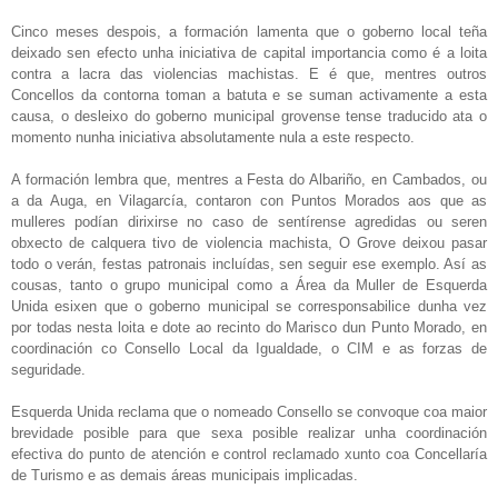
Cinco meses despois, a formación lamenta que o goberno local teña
deixado sen efecto unha iniciativa de capital importancia como é a loita
contra a lacra das violencias machistas. E é que, mentres outros
Concellos da contorna toman a batuta e se suman activamente a esta
causa, o desleixo do goberno municipal grovense tense traducido ata o
momento nunha iniciativa absolutamente nula a este respecto.
A formación lembra que, mentres a Festa do Albariño, en Cambados, ou
a da Auga, en Vilagarcía, contaron con Puntos Morados aos que as
mulleres podían dirixirse no caso de sentírense agredidas ou seren
obxecto de calquera tivo de violencia machista, O Grove deixou pasar
todo o verán, festas patronais incluídas, sen seguir ese exemplo. Así as
cousas, tanto o grupo municipal como a Área da Muller de Esquerda
Unida esixen que o goberno municipal se corresponsabilice dunha vez
por todas nesta loita e dote ao recinto do Marisco dun Punto Morado, en
coordinación co Consello Local da Igualdade, o CIM e as forzas de
seguridade.
Esquerda Unida reclama que o nomeado Consello se convoque coa maior
brevidade posible para que sexa posible realizar unha coordinación
efectiva do punto de atención e control reclamado xunto coa Concellaría
de Turismo e as demais áreas municipais implicadas.