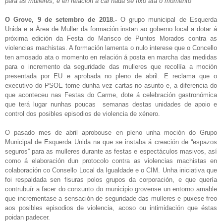
para as mulleres, e en relación á cal nada se fixo ata o momento
O Grove, 9 de setembro de 2018.-
O grupo municipal de Esquerda
Unida e a Área de Muller da formación instan ao goberno local a dotar á
próxima edición da Festa do Marisco de Puntos Morados contra as
violencias machistas. A formación lamenta o nulo interese que o Concello
ten amosado ata o momento en relación á posta en marcha das medidas
para o incremento da seguridade das mulleres que recollía a moción
presentada por EU e aprobada no pleno de abril. E reclama que o
executivo do PSOE tome dunha vez cartas no asunto e, a diferencia do
que aconteceu nas Festas do Carme, dote á celebración gastronómica
que terá lugar nunhas poucas semanas destas unidades de apoio e
control dos posibles episodios de violencia de xénero.
O pasado mes de abril aprobouse en pleno unha moción do Grupo
Municipal de Esquerda Unida na que se instaba á creación de “espazos
seguros” para as mulleres durante as festas e espectáculos masivos, así
como á elaboración dun protocolo contra as violencias machistas en
colaboración co Consello Local da Igualdade e o CIM. Unha iniciativa que
foi respaldada sen fisuras polos grupos da corporación, e que quería
contrubuír a facer do conxunto do municipio grovense un entorno amable
que incrementase a sensación de seguridade das mulleres e puxese freo
aos posibles episodios de violencia, acoso ou intimidación que éstas
poidan padecer.