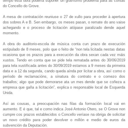
tempo esta obra podería supoñer un gravísimo problema para as contas
do Concello do Grove.
A mesa de contratación reuniuse o 27 de xullo para proceder á apertura
dos sobres A e B. Sen embargo, os meses pasan, o remate do ano vaise
achegando e o proceso de licitación atópase paralizado dende aquel
momento.
A obra do auditorio-escola de música conta cun prazo de execución
estipulado de 8 meses, polo que o feito de “non tela licitada nestas datas
ocasiona que os prazos para a execución da obra sexan cada vez máis
xustos. Tendo en conta que se pide tela rematada antes do 30/06/2019
para tela xustificada antes do 30/09/2019 estamos a 9 meses da primeira
data e a 12 da segunda, cando queda aínda por licitar a obra, así como o
período de reclamacións, a sinatura do contrato e o comezo dos
traballos; algo que pode demorarse ata un mes dende que se coñeza a
empresa que gaña a licitación”, explica o responsable local de Esquerda
Unida.
Así as cousas, a preocupación nas filas da formación local vai en
aumento. E é que, tal e como indica José Antonio Otero, se O Grove non
cumpre cos prazos establecidos o Concello veríase na obriga de solicitar
un novo crédito para poder devolver o millón e medio de euros da
subvención da Deputación.