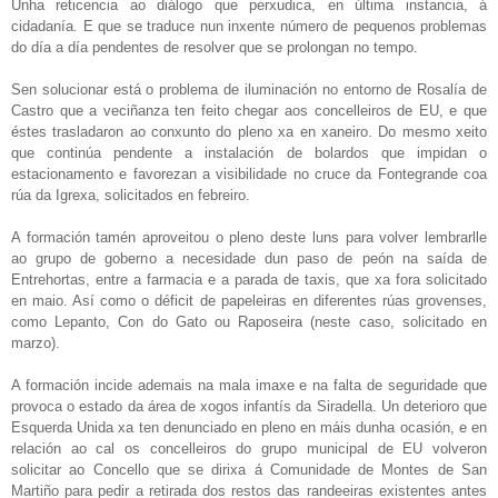
Unha reticencia ao diálogo que perxudica, en última instancia, á
cidadanía. E que se traduce nun inxente número de pequenos problemas
do día a día pendentes de resolver que se prolongan no tempo.
Sen solucionar está o problema de iluminación no entorno de Rosalía de
Castro que a veciñanza ten feito chegar aos concelleiros de EU, e que
éstes trasladaron ao conxunto do pleno xa en xaneiro. Do mesmo xeito
que continúa pendente a instalación de bolardos que impidan o
estacionamento e favorezan a visibilidade no cruce da Fontegrande coa
rúa da Igrexa, solicitados en febreiro.
A formación tamén aproveitou o pleno deste luns para volver lembrarlle
ao grupo de goberno a necesidade dun paso de peón na saída de
Entrehortas, entre a farmacia e a parada de taxis, que xa fora solicitado
en maio. Así como o déficit de papeleiras en diferentes rúas grovenses,
como Lepanto, Con do Gato ou Raposeira (neste caso, solicitado en
marzo).
A formación incide ademais na mala imaxe e na falta de seguridade que
provoca o estado da área de xogos infantís da Siradella. Un deterioro que
Esquerda Unida xa ten denunciado en pleno en máis dunha ocasión, e en
relación ao cal os concelleiros do grupo municipal de EU volveron
solicitar ao Concello que se dirixa á Comunidade de Montes de San
Martiño para pedir a retirada dos restos das randeeiras existentes antes