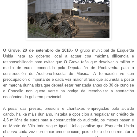
O Grove, 29 de setembro de 2018.-
O grupo municipal de Esquerda
Unida insta ao goberno local a actuar coa máxima dilixencia e
responsabilidade para evitar que O Grove teña que devolver o millón e
medio de euros concedido pola Deputación de Pontevedra para a
construcción do Auditorio-Escola de Música. A formación ve con
preocupación o importante e cada vez maior atraso que acumula a posta
en marcha dunha obra que deberá estar rematada antes do 30 de xuño se
o Concello non quere verse na obriga de reembolsar a aportación
económica do goberno provincial.
A pesar das présas, presións e chantaxes empregadas polo alcalde
cando, hai xa máis dun ano, instaba á oposición a respaldar un crédito de
4,5 millóns de euros para a construcción do auditorio, os meses pasan e
no Monte da Vila todo segue igual. Unha parálise que Esquerda Unida
observa cada vez con maior preocupación, pois o feito de non rematar a