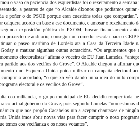
lmou o vaso da paciencia dos esquerdistas foi o rexeitamento a semana
sentado, a pesares de que “o Alcalde díxonos que podíamos quitar 
a e poñer o do PSOE porque eran cuestións todas que compartían”, 
tar calquera acordo en base a ese documento, e amosar o rexeitamento
a segunda exposición pública do PXOM, buscar financiamento aut
ra o proxecto de auditorio, conseguir un comedor escolar para o CEIP 
tinuar o paseo marítimo de Lordelo ata a Casa da Terceira Idade n
 Goday e matizar algunhas outras actuacións. “Os argumentos que 
 momento electoralistas” afirma o voceiro de EU Juan Lamelas, “ante
seu partido aos dos veciños do Grove”. O Alcalde chegou a afirmar q
umento que Esquerda Unida poida utilizar en campaña electoral ac
cumprir o acordado, “o que xa vén dando unha idea do nulo comp
rograma electoral e os veciños do Grove”.
sulta coa militancia, o grupo municipal de EU decidiu romper toda n
tura co actual goberno do Grove, pois segundo Lamelas “non estamos d
dinámica que nos propón Cacabelos nin a aceptar chantaxes de ningún
da Unida imos abrir novas vías para facer cumprir o noso programa
e temos coa veciñanza e os nosos votantes”.