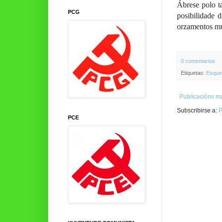
Ábrese polo t
PCG
posibilidade 
orzamentos mu
0 comentarios
Etiquetas:
Esque
Publicacións má
Subscribirse a:
P
PCE