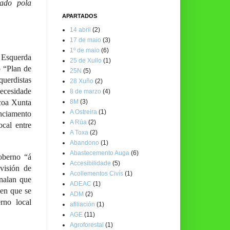
tado pola
APARTADOS
14 abril
(2)
17 de maio
(3)
1º de maio
(6)
e Esquerda
25 de Xullo
(1)
 “Plan de
25N
(5)
uerdistas
28 Xuño
(2)
necesidade
8 de marzo
(4)
8M
(3)
coa Xunta
A Ostreira
(1)
nciamento
A Rúa
(2)
cal entre
A Toxa
(2)
Abandono
(1)
Abastecemento Auga
(6)
oberno “á
Accesibilidade
(5)
visión de
Acollementos Civís
(1)
nalan que
ADEAC
(1)
sen que se
ADM
(2)
rno local
afiliación
(1)
AGE
(11)
Agroforestal
(1)