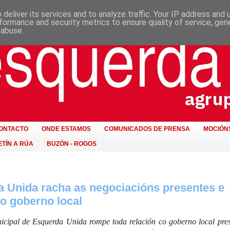
deliver its services and to analyze traffic. Your IP address and
formance and security metrics to ensure quality of service, ge
 abuse.
ONTACTO
ONDE ESTAMOS
COMUNICADOS DE PRENSA
MOCIÓN
TÍN A RÚA
BUZÓN - ROGOS
 Unida racha as negociacións presentes e
co goberno local
ipal de Esquerda Unida rompe toda relación co goberno local pres