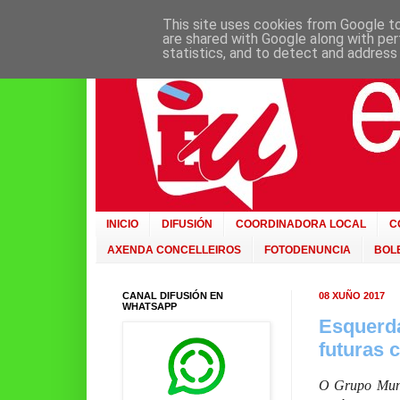
This site uses cookies from Google to 
are shared with Google along with per
statistics, and to detect and address
INICIO
DIFUSIÓN
COORDINADORA LOCAL
C
AXENDA CONCELLEIROS
FOTODENUNCIA
BOLE
CANAL DIFUSIÓN EN
08 XUÑO 2017
WHATSAPP
Esquerda
futuras 
O Grupo Munic