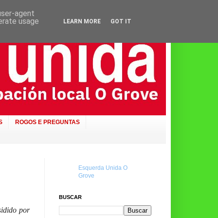
 user-agent
nerate usage
LEARN MORE
GOT IT
S
ROGOS E PREGUNTAS
Esquerda Unida O
Grove
BUSCAR
idido por