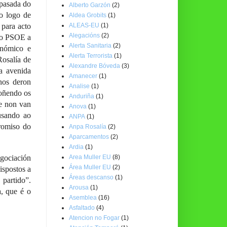
 pasada do
Alberto Garzón
(2)
o logo de
Aldea Grobits
(1)
ALEAS-EU
(1)
para acto
Alegacións
(2)
 do PSOE a
Alerta Sanitaria
(2)
onómico e
Alerta Terrorista
(1)
Rosalía de
Alexandre Bóveda
(3)
a avenida
Amanecer
(1)
nos deron
Analise
(1)
poñendo os
Anduriña
(1)
ue non van
Anova
(1)
usando ao
ANPA
(1)
romiso do
Anpa Rosalía
(2)
Aparcamentos
(2)
Ardia
(1)
Area Muller EU
(8)
egociación
Área Muller EU
(2)
ispostos a
Áreas descanso
(1)
 partido”.
Arousa
(1)
, que é o
Asemblea
(16)
Asfaltado
(4)
Atencion no Fogar
(1)