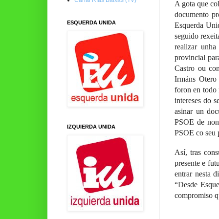
A gota que co
documento pre
ESQUERDA UNIDA
Esquerda Unid
seguido rexei
realizar unh
provincial pa
Castro ou con
Irmáns Otero
foron en todo
intereses do 
asinar un doc
PSOE de non 
IZQUIERDA UNIDA
PSOE co seu p
Así, tras con
presente e fu
entrar nesta 
“Desde Esquer
compromiso qu