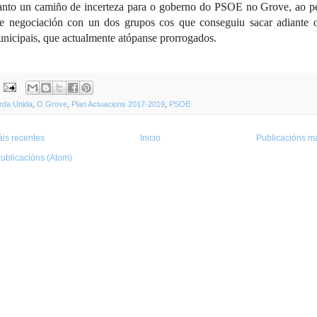
anto un camiño de incerteza para o goberno do PSOE no Grove, ao pe
de negociación con un dos grupos cos que conseguiu sacar adiante o
nicipais, que actualmente atópanse prorrogados.
rda Unida
,
O Grove
,
Plan Actuacions 2017-2019
,
PSOE
is recentes
Inicio
Publicacións má
ublicacións (Atom)