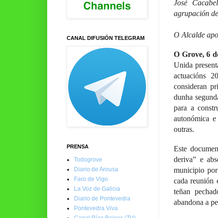
José Cacabel
agrupación de
O Alcalde apo
CANAL DIFUSIÓN TELEGRAM
O Grove, 6 d
Unida present
actuacións 2
consideran pr
dunha segunda
para a const
autonómica e 
outras.
PRENSA
Este documen
deriva” e abs
Todogrove
Diario de Arousa
municipio por
Faro de Vigo
cada reunión 
La Voz de Galicia
teñan pechad
Diario de Pontevedra
abandona a pes
Pontevedra Viva
Canal Rías Baixas (TV)