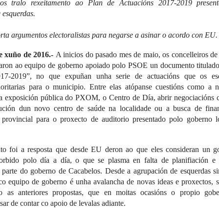
os tralo rexeitamento ao Plan de Actuacións 2017-2019 presen
 esquerdas.
rta argumentos electoralistas para negarse a asinar o acordo con EU.
e xuño de 2016.-
A inicios do pasado mes de maio, os concelleiros d
aron ao equipo de goberno apoiado polo PSOE un documento titulado
017-2019”, no que expuñan unha serie de actuacións que os esq
ioritarias para o municipio. Entre elas atópanse cuestións como a 
 exposición pública do PXOM, o Centro de Día, abrir negociacións 
rución dun novo centro de saúde na localidade ou a busca de fina
provincial para o proxecto de auditorio presentado polo goberno lo
to foi a resposta que desde EU deron ao que eles consideran un g
orbido polo día a día, o que se plasma en falta de planifiación e 
 parte do goberno de Cacabelos. Desde a agrupación de esquerdas si
co equipo de goberno é unha avalancha de novas ideas e proxectos, 
o as anteriores propostas, que en moitas ocasións o propio gobe
ar de contar co apoio de levalas adiante.