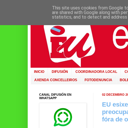
This site uses cookies from Google to 
are shared with Google along with per
statistics, and to detect and address
INICIO
DIFUSIÓN
COORDINADORA LOCAL
C
AXENDA CONCELLEIROS
FOTODENUNCIA
BOLE
CANAL DIFUSIÓN EN
02 DECEMBRO 2
WHATSAPP
EU esixe
preocupa
fóra de 