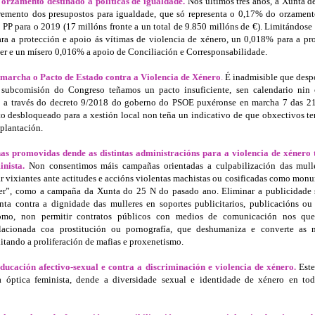
orzamento destinado a políticas de igualdade.
Nos últimos tres anos, a Xunta d
cremento dos presupostos para igualdade, que só representa o 0,17% do orzamen
PP para o 2019 (17 millóns fronte a un total de 9.850 millóns de €). Limitándose
ra a protección e apoio ás vítimas de violencia de xénero, un 0,018% para a p
r e un mísero 0,016% a apoio de Conciliación e Corresponsabilidade.
 marcha o Pacto de Estado contra a Violencia de Xénero
.
É inadmisible que desp
subcomisión do Congreso teñamos un pacto insuficiente, sen calendario nin
ó a través do decreto 9/2018 do goberno do PSOE puxéronse en marcha 7 das 2
o desbloqueado para a xestión local non teña un indicativo de que obxectivos t
mplantación.
s promovidas dende as distintas administracións para a violencia de xénero
inista.
Non consentimos máis campañas orientadas a culpabilización das mull
r vixiantes ante actitudes e accións violentas machistas ou cosificadas como mon
er”, como a campaña da Xunta do 25 N do pasado ano. Eliminar a publicidade 
nta contra a dignidade das mulleres en soportes publicitarios, publicacións ou 
como, non permitir contratos públicos con medios de comunicación nos qu
elacionada coa prostitución ou pornografía, que deshumaniza e converte as 
litando a proliferación de mafias e proxenetismo.
ducación afectivo-sexual e contra a discriminación e violencia de xénero.
Este
 óptica feminista, dende a diversidade sexual e identidade de xénero en tod