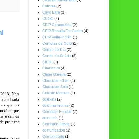
Catorse
(2)
Cayo Lara
(3)
CCOO
(2)
CEIP Conmeniño
(2)
al
CEIP Rosalía De Castro
(4)
CEIP Valle-Inclán
(1)
Centolas de Ouro
(1)
Centro de Día
(2)
Centro de Saúde
(8)
CICRI
(3)
Cineforum
(4)
Clase Obreira
(2)
Cláusulas Chan
(1)
Cláusulas Solo
(1)
Colexio Monxas
(1)
 2018. Non
u marxinada
colexios
(2)
imos que as
colonias felinas
(2)
tucións que
Comedor Escolar
(2)
ais e sen os
comercio
(1)
 de protexer
Comisión Pesca
(1)
comunicados
(3)
Comunidade
(1)
Juana Rivas