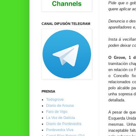
Pide que o gob
quere aplicar 
Denuncia o dese
CANAL DIFUSIÓN TELEGRAM
aparelladores e
Insta á veciñan
poden deixar c
O Grove, 1 d
tramitación cha
en relación co
o Concello fi
relacionados co
polo alcalde p
PRENSA
unha sopresa d
Todogrove
detallada.
Diario de Arousa
Faro de Vigo
A pesar de que
La Voz de Galicia
Esquerda Unida
Diario de Pontevedra
mesmas. Unha 
Pontevedra Viva
inaceptable fa
Canal Rías Baixas (TV)