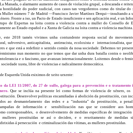
 La Manada, o alarmante aumento de casos de violación grupal, a descarada e reiter
a hostilidade do poder xudicial, con casos tan vergoñentos como do titular do
 a Muller número 7 de Madrid —Francisco Javier Martínez Derqui—insultando a 
xénero. Fronte a iso, un Pacto de Estado insuficiente e sen aplicación real, e un In
po de Expertas na loita contra a violencia contra a muller do Consello de 
mente ao Estado español e a Xunta de Galicia na loita contra a violencia machista.
e, este 2018 tamén vivimos unha contundente resposta social do movemento
ral, subversivo, anticapitalista,
antirracista, ecoloxista e
internacionalista, qu
res e que está a redefinir o sentido común da nosa sociedade. Debemos ter presen
feminismo nun momento no que temos que dar unha dura batalla contra o neolib
 intolerancia e o fascismo, que avanzan internacionalmente. Loitemos dende o femi
 sociedade xusta, libre de violencias e radicalmente democrática.
nde Esquerda Unida esiximos de xeito urxente:
 da LEI 11/2007, do 27 de xullo, galega para a prevención e o tratamento 
énero.
Que se inclúa na presente lei como formas de violencia de xénero, os
ostitución. Desenvolver políticas encamiñadas á abolición da prostitución, cun in
ados ao desmantelamento das redes e a “industria” da prostitución, a pena
campañas de información e
sensibilización nas que se considere aos hom
como corresponsables,
o desenvolvemento de medidas específicas de integración 
s mulleres prostituídas se así o deciden, e o rexeitamento de medidas s
 dirixidas á persecución
e criminalización das vítimas, as mulleres prostituídas.