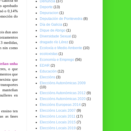
e Galicia só
Denuncia
(37)
to aprobado
Deporte
(13)
 só o 0,14%
Depuracion
(1)
romoción do
Deputación de Pontevedra
(8)
Día de Galicia
(1)
Dique de Abrigo
(1)
ois dun ano
Diversidade Sexual
(1)
 orzamentos
dragado río Lérez
(1)
13 medidas,
en nin como
Ecoloxía e Medio Ambente
(10)
ecoloxistas
(1)
Economía e Emprego
(56)
 teñan unha
EDAR
(2)
eres, o que
Educación
(12)
umentos que
Eleccións
(3)
sexista que
Eleccións Autonómicas 2009
transportes
(10)
e manteñan
Eleccións Autonómicas 2012
(9)
mulleres en
Eleccións Autonómicas 2020
(1)
Eleccións Europeas 2014
(2)
Eleccións Locais 2007
(9)
 ensino ten
as as fases
Eleccións Locais 2011
(17)
Eleccións Locais 2015
(7)
Eleccións Locais 2019
(2)