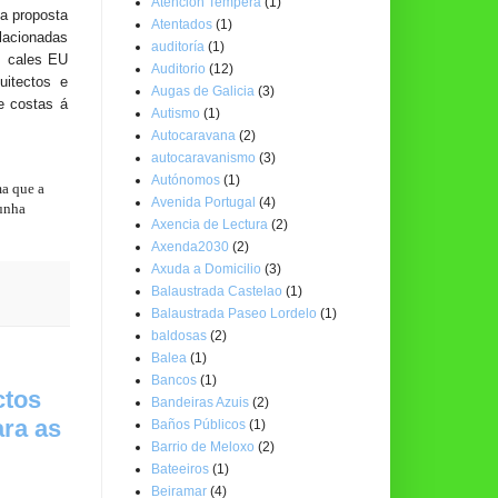
Atención Temperá
(1)
va proposta
Atentados
(1)
elacionadas
auditoría
(1)
s cales EU
Auditorio
(12)
uitectos e
Augas de Galicia
(3)
e costas á
Autismo
(1)
Autocaravana
(2)
autocaravanismo
(3)
Autónomos
(1)
ma que a
Avenida Portugal
(4)
 unha
Axencia de Lectura
(2)
Axenda2030
(2)
Axuda a Domicilio
(3)
Balaustrada Castelao
(1)
Balaustrada Paseo Lordelo
(1)
baldosas
(2)
Balea
(1)
Bancos
(1)
ctos
Bandeiras Azuis
(2)
ra as
Baños Públicos
(1)
Barrio de Meloxo
(2)
Bateeiros
(1)
Beiramar
(4)