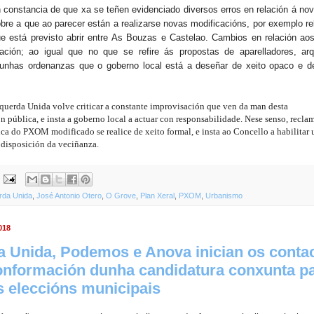
 constancia de que xa se teñen evidenciado diversos erros en relación á no
obre a que ao parecer están a realizarse novas modificacións, por exemplo r
ue está previsto abrir entre As Bouzas e Castelao. Cambios en relación ao
ación; ao igual que no que se refire ás propostas de aparelladores, arq
 unhas ordenanzas que o goberno local está a deseñar de xeito opaco e d
squerda Unida volve criticar a constante improvisación que ven da man desta
 pública, e insta a goberno local a actuar con responsabilidade. Nese senso, recla
ca do PXOM modificado se realice de xeito formal, e insta ao Concello a habilitar
a disposición da veciñanza.
rda Unida
,
José Antonio Otero
,
O Grove
,
Plan Xeral
,
PXOM
,
Urbanismo
018
 Unida, Podemos e Anova inician os conta
onformación dunha candidatura conxunta pa
 eleccións municipais