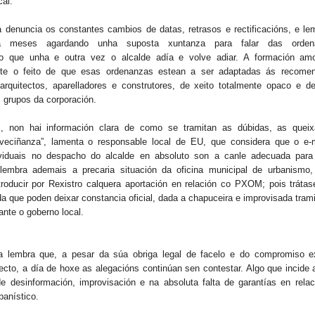
cal.
 denuncia os constantes cambios de datas, retrasos e rectificacións, e le
va meses agardando unha suposta xuntanza para falar das orde
 que unha e outra vez o alcalde adía e volve adiar. A formación am
nte o feito de que esas ordenanzas estean a ser adaptadas ás recome
arquitectos, aparelladores e construtores, de xeito totalmente opaco e d
 grupos da corporación.
s, non hai información clara de como se tramitan as dúbidas, as quei
veciñanza”, lamenta o responsable local de EU, que considera que o e-
ividuais no despacho do alcalde en absoluto son a canle adecuada para
lembra ademais a precaria situación da oficina municipal de urbanismo,
troducir por Rexistro calquera aportación en relación co PXOM; pois trátas
da que poden deixar constancia oficial, dada a chapuceira e improvisada tram
ante o goberno local.
 lembra que, a pesar da súa obriga legal de facelo e do compromiso ex
ecto, a día de hoxe as alegacións continúan sen contestar. Algo que incide
e desinformación, improvisación e na absoluta falta de garantías en relac
banístico.