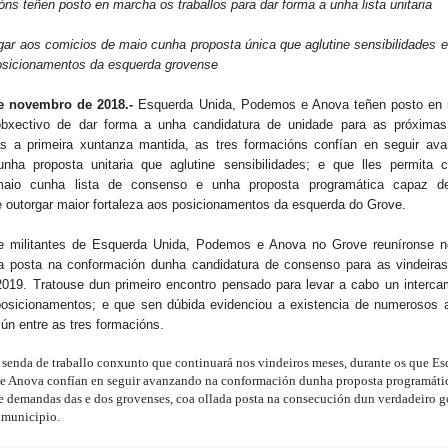
óns teñen posto en marcha os traballos para dar forma a unha lista unitaria
ar aos comicios de maio cunha proposta única que aglutine sensibilidades 
posicionamentos da esquerda grovense
e novembro de 2018.-
Esquerda Unida, Podemos e Anova teñen posto en
obxectivo de dar forma a unha candidatura de unidade para as próximas
as a primeira xuntanza mantida, as tres formacións confían en seguir av
nha proposta unitaria que aglutine sensibilidades; e que lles permita 
aio cunha lista de consenso e unha proposta programática capaz de 
e outorgar maior fortaleza aos posicionamentos da esquerda do Grove.
e militantes de Esquerda Unida, Podemos e Anova no Grove reuníronse n
da posta na conformación dunha candidatura de consenso para as vindeiras
019. Tratouse dun primeiro encontro pensado para levar a cabo un intercam
posicionamentos; e que sen dúbida evidenciou a existencia de numerosos 
ún entre as tres formacións.
a senda de traballo conxunto que continuará nos vindeiros meses, durante os que E
e Anova confían en seguir avanzando na conformación dunha proposta programátic
e demandas das e dos grovenses, coa ollada posta na consecución dun verdadeiro 
o municipio.