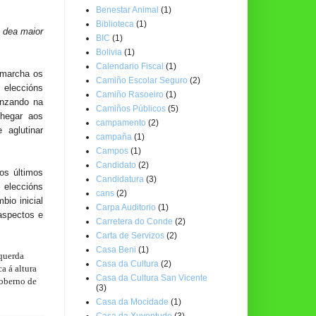
Benestar Animal
(1)
Biblioteca
(1)
e dea maior
BIC
(1)
Bolivia
(1)
Calendario Fiscal
(1)
 marcha os
Camiño Escolar Seguro
(2)
 eleccións
Camiño Rasoeiro
(1)
anzando na
Camiños Públicos
(5)
chegar aos
campamento
(2)
aglutinar
campaña
(1)
Campos
(1)
Candidato
(2)
os últimos
Candidatura
(3)
 eleccións
cans
(2)
bio inicial
Carpa Auditorio
(1)
aspectos e
Carretera do Conde
(2)
Carta de Servizos
(2)
Casa Beni
(1)
squerda
Casa da Cultura
(2)
a á altura
Casa da Cultura San Vicente
goberno de
(3)
Casa da Mocidade
(1)
Casa da Xuventude
(3)