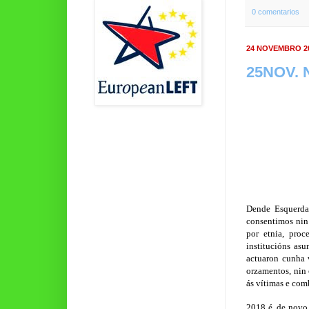
0 comentarios
24 NOVEMBRO 2
25NOV. N
Dende Esquerd
consentimos nin
por etnia, proc
institucións as
actuaron cunha v
orzamentos, nin 
ás vítimas e com
2018 é, de novo