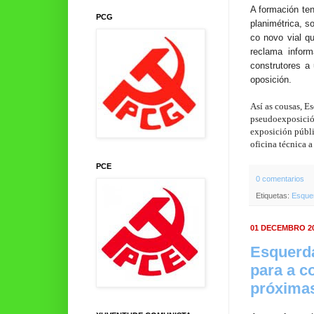
A formación ten
PCG
planimétrica, s
co novo vial q
reclama inform
construtores a
oposición.
Así as cousas, E
pseudoexposición
exposición públi
oficina técnica 
PCE
0 comentarios
Etiquetas:
Esque
01 DECEMBRO 2
Esquerda
para a c
próximas