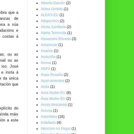
Alberto Garzón
(2)
Aldea Grobits
(1)
mbra que a
ALEAS-EU
(1)
nanzas de
Alegacións
(2)
osa a súa
Alerta Sanitaria
(2)
ndacións e
Alerta Terrorista
(1)
e costas á
Alexandre Bóveda
(3)
Amanecer
(1)
Analise
(1)
xas, ou as
Anduriña
(1)
mail ou as
Anova
(1)
 iso. José
ANPA
(1)
 e insta á
Anpa Rosalía
(2)
e da única
Aparcamentos
(2)
itación que
Ardia
(1)
Area Muller EU
(8)
Área Muller EU
(2)
Áreas descanso
(1)
plícito do
Arousa
(1)
 aínda máis
Asemblea
(16)
ión a este
Asfaltado
(4)
Atencion no Fogar
(1)