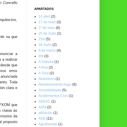
o Concello
APARTADOS
14 abril
(2)
rquitectos,
17 de maio
(3)
1º de maio
(6)
25 de Xullo
(1)
anle na que
25N
(5)
28 Xuño
(2)
8 de marzo
(4)
enunciar a
8M
(3)
 a realizar
A Ostreira
(1)
 desde que
A Rúa
(2)
osos erros
A Toxa
(2)
a anunciada
Abandono
(1)
ento. Toda
Abastecemento Auga
(6)
ón clara e
Accesibilidade
(5)
Acollementos Civís
(1)
ADEAC
(1)
o PXOM que
ADM
(2)
 claras ás
afiliación
(1)
 mostra da
AGE
(11)
l proposto
Agroforestal
(1)