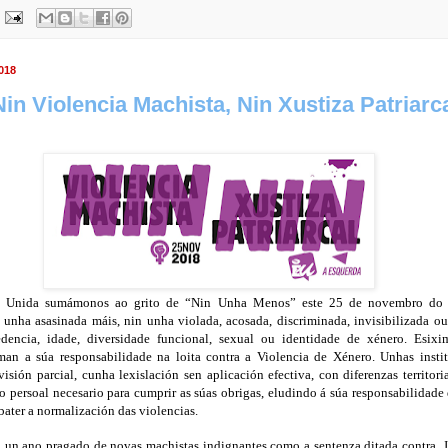
018
in Violencia Machista, Nin Xustiza Patriarc
a Unida sumámonos ao grito de “Nin Unha Menos” este 25 de novembro do
 unha asasinada máis, nin unha violada, acosada, discriminada, invisibilizada o
edencia, idade, diversidade funcional, sexual ou identidade de xénero. Esix
uman a súa responsabilidade na loita contra a Violencia de Xénero. Unhas insti
isión parcial, cunha lexislación sen aplicación efectiva, con diferenzas territori
o persoal necesario para cumprir as súas obrigas, eludindo á súa responsabilidade
bater a normalización das violencias.
, un ano pragado de novas machistas indignantes como a sentenza ditada contra