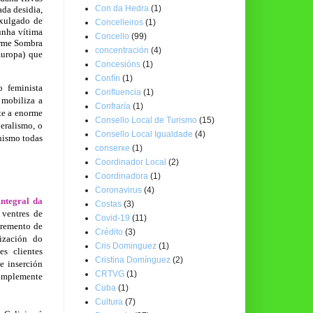
Con da Hedra
(1)
ada desidia,
 xulgado de
Concelleiros
(1)
unha vítima
Concello
(99)
forme Sombra
concentración
(4)
Europa) que
Concesións
(1)
Confín
(1)
 feminista
Confluencia
(1)
e mobiliza a
Confraría
(1)
te a enorme
Consello Local de Turismo
(15)
eralismo, o
Consello Local Igualdade
(4)
nismo todas
conserxe
(1)
Coordinador Local
(2)
Coordinadora
(1)
Coronavirus
(4)
integral da
Costas
(3)
ventres de
Covid-19
(11)
cremento de
Crédito
(3)
lización do
Cris Dominguez
(1)
es clientes
Cristina Domínguez
(2)
e inserción
CRTVG
(1)
implemente
Cuba
(1)
Cultura
(7)