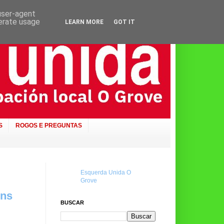
 user-agent
nerate usage
LEARN MORE
GOT IT
S
ROGOS E PREGUNTAS
Esquerda Unida O
Grove
óns
BUSCAR