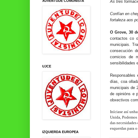
XUVENTUDE COMUNISTA
As tres formaci
Confían en cheg
fortaleza aos 
O Grove, 30 d
contactos co 
municipais. Tr
consecución du
comicios de m
sensibilidades 
UJCE
Responsables 
días, coa olla
municipais de 2
de opinións e 
obxectivos com
Iníciase así unh
Unida, Podemos 
das necesidades 
esquerdas para 
IZQUIERDA EUROPEA