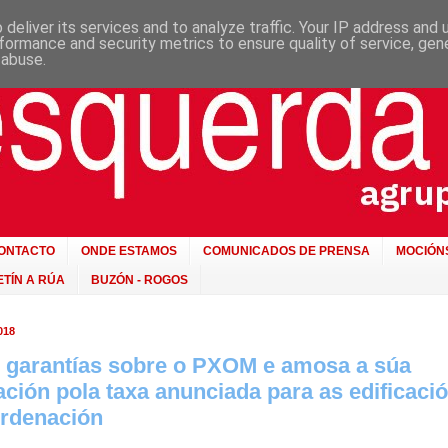
deliver its services and to analyze traffic. Your IP address and
formance and security metrics to ensure quality of service, ge
 abuse.
ONTACTO
ONDE ESTAMOS
COMUNICADOS DE PRENSA
MOCIÓN
TÍN A RÚA
BUZÓN - ROGOS
018
 garantías sobre o PXOM e amosa a súa
ción pola taxa anunciada para as edificaci
ordenación