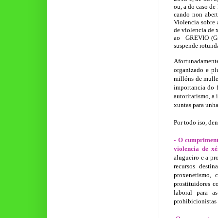
ou, a do caso de
cando non abert
Violencia sobre
de violencia de 
ao
GREVIO (Gru
suspende rotunda
Afortunadament
organizado e plu
millóns de mulle
importancia do 
autoritarismo, a
xuntas para unha
Por todo iso, de
- O cumprimento
violencia de x
alugueiro e a pr
recursos destin
proxenetismo, 
prostituidores 
laboral para a
prohibicionistas