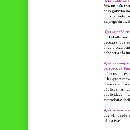
-Que aumente o 
fixo un ruín in
polo goberno do 
do orzamento pa
emprego da mulle
-
Que se poña en
de traballo na
decentes; que s
onde o orzament
debe ser a súa i
-Que as campaña
perspectiva fem
teñamos que esta
“Hai que protex
discrimina e ate
públicos, así 
publicidade
r
mercadorías faci
-
Que se ensine e
que vir dende a
educativas.