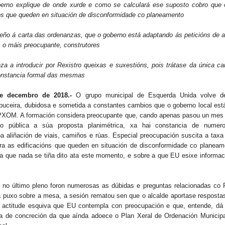
erno explique de onde xurde e como se calculará ese suposto cobro que 
aos que queden en situación de disconformidade co planeamento
ño á carta das ordenanzas, que o goberno está adaptando ás peticións de a
, o máis preocupante, construtores
za a introducir por Rexistro queixas e suxestións, pois trátase da única c
onstancia formal das mesmas
e decembro de 2018.-
O grupo municipal de Esquerda Unida volve d
puceira, dubidosa e sometida a constantes cambios que o goberno local está
 PXOM. A formación considera preocupante que, cando apenas pasou un mes
xo pública a súa proposta planimétrica, xa hai constancia de numer
a aliñación de viais, camiños e rúas. Especial preocupación suscita a tax
ara as edificacións que queden en situación de disconformidade co planeam
a que nada se tiña dito ata este momento, e sobre a que EU esixe informaci
 no último pleno foron numerosas as dúbidas e preguntas relacionadas c
 puxo sobre a mesa, a sesión rematou sen que o alcalde aportase respostas
actitude esquiva que EU contempla con preocupación e que, entende, dá
lta de concreción da que aínda adoece o Plan Xeral de Ordenación Municipa