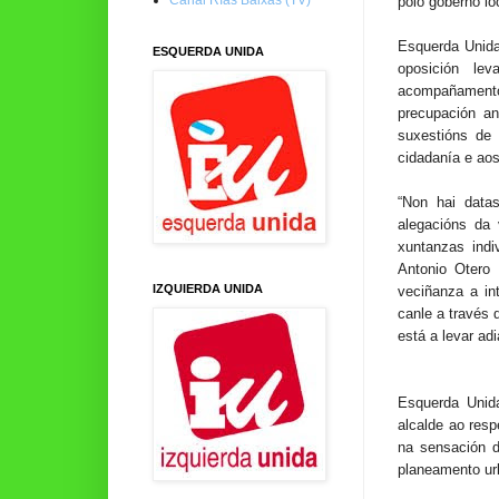
polo goberno lo
Esquerda Unida
ESQUERDA UNIDA
oposición le
acompañamento
precupación a
suxestións de 
cidadanía e aos
“Non hai data
alegacións da 
xuntanzas ind
Antonio Otero 
IZQUIERDA UNIDA
veciñanza a in
canle a través 
está a levar adi
Esquerda Unida
alcalde ao resp
na sensación d
planeamento ur